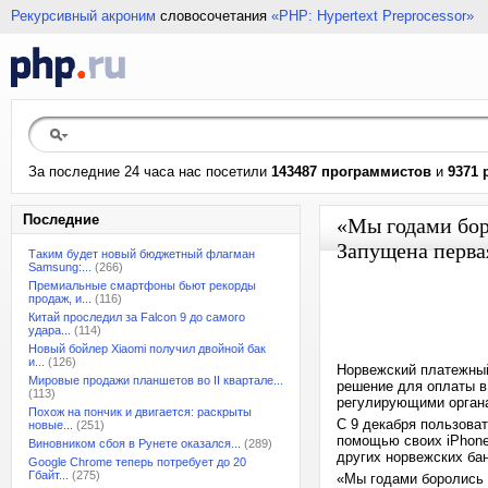
Рекурсивный акроним
словосочетания
«PHP: Hypertext Preprocessor»
За последние 24 часа нас посетили
143487 программистов
и
9371 
Последние
«Мы годами боро
Запущена первая
Таким будет новый бюджетный флагман
Samsung:...
(266)
Премиальные смартфоны бьют рекорды
продаж, и...
(116)
Китай проследил за Falcon 9 до самого
удара...
(114)
Новый бойлер Xiaomi получил двойной бак
и...
(126)
Норвежский платежный
Мировые продажи планшетов во II квартале...
решение для оплаты в 
(113)
регулирующими органа
Похож на пончик и двигается: раскрыты
С 9 декабря пользоват
новые...
(251)
помощью своих iPhone
Виновником сбоя в Рунете оказался...
(289)
других норвежских бан
Google Chrome теперь потребует до 20
Гбайт...
(275)
«Мы годами боролись з