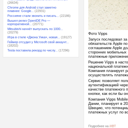
(26634)
Chrome для Android стал заметно
плавнее: Google...
(22931)
Россияне стали звонить и писать...
(22186)
Вышел релиз OpenIDE Pro —
корпоративной...
(20771)
Mitsubishi начнёт выпускать по 1000...
(20279)
Фото Vipps
Игра в стиле «Джона Уика», новая...
(19127)
Запуск последовал за
Геймер отсудил у Microsoft свой аккаунт...
обязательств Apple п
(18202)
соглашением Apple до
Tesla поставила рекорд по числу...
(17296)
сторонних мобильных 
платежные приложения
Решение Vipps в наст
национальной платежн
Компания планирует р
осуществлять платежи
Сервис позволяет пол
аутентификацией через
качестве платежного 
кнопки, как если бы он
Компания Vipps Mobile
Дании, планирует в 2
Швецию, что потенциа
платежных услуг по в
Подробнее на
iXBT