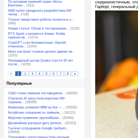
По мотивам книжной серии «Коты-
сюрреалистичным, что
Воители»...
(261)
Гарборг, генеральный 
AMD купит канадского разработчика ИИ-
чипов...
(728)
Trouver представил роботы-пылесосы с...
(906)
Новая статья: Обзор и тестирование...
(1133)
RTX Spark становится ближе: Nvidia
перенесла...
(1074)
ChatGPT стал безлимитным: OpenAI
отменила...
(1044)
Маск построит «самое ценное здание на...
(1163)
Легендарный шутер Quake спустя 30 лет
после...
(1035)
<
1
2
3
4
5
6
7
8
>
Популярные
США стали главным поставщиком...
(40093)
Character.AI запустила короткие ИИ-
сериалы...
(39588)
Инженеры уложили HBM на бок —...
(39332)
Китайские специалисты заявили,...
(34122)
Морские сражения, крупнейшая...
(33490)
Датамайнер раскрыл дату релиза...
(32323)
Тысячи сотрудников Google требуют...
(28459)
Thermaltake представила блок питания,...