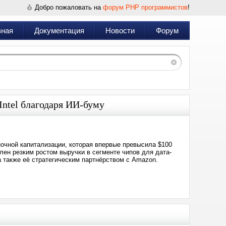
Добро пожаловать на
форум PHP программистов
!
вная
Документация
Новости
Форум
Intel благодаря ИИ-буму
ыночной капитализации, которая впервые превысила $100
влен резким ростом выручки в сегменте чипов для дата-
а также её стратегическим партнёрством с Amazon.