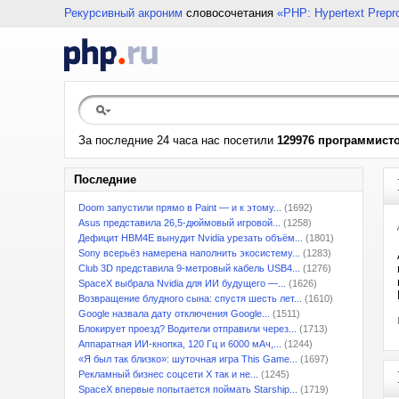
Рекурсивный акроним
словосочетания
«PHP: Hypertext Prepr
За последние 24 часа нас посетили
129976 программист
Последние
Doom запустили прямо в Paint — и к этому...
(1692)
Asus представила 26,5-дюймовый игровой...
(1258)
Дефицит HBM4E вынудит Nvidia урезать объём...
(1801)
Sony всерьёз намерена наполнить экосистему...
(1283)
Club 3D представила 9-метровый кабель USB4...
(1276)
SpaceX выбрала Nvidia для ИИ будущего —...
(1626)
Возвращение блудного сына: спустя шесть лет...
(1610)
Google назвала дату отключения Google...
(1511)
Блокирует проезд? Водители отправили через...
(1713)
Аппаратная ИИ-кнопка, 120 Гц и 6000 мАч,...
(1244)
«Я был так близко»: шуточная игра This Game...
(1697)
Рекламный бизнес соцсети X так и не...
(1245)
SpaceX впервые попытается поймать Starship...
(1719)