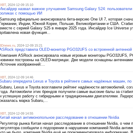
iXBT
, 2024-12-09 15:10
Инсайдер назвал важное улучшение Samsung Galaxy S24: пользователи
роликах с помощью ИИ
Samsung официально анонсировала бета-версию One UI 7, которая снача
Германии, Индии, Южной Корее, Польше, Великобритании и США. Стабиль
вместе с серией Galaxy S25 в январе 2025 года. Инсайдер Ice Universe 
добавлена новая функция...
3Dnews.ru
, 2024-12-09 15:21
ASRock представила OLED-монитор PGO32UFS со встроенной антенной 
Компания ASRock анонсировала новые игровые мониторы PGO32UFS, P
новинки построены на OLED-матрицах. Две модели оснащены антеннами 
Источник изображений:...
iXBT
, 2024-12-09 14:46
Subaru опередила Lexus и Toyota в рейтинге самых надёжных машин, по
Subaru, Lexus и Toyota возглавили рейтинг надёжности автомобилей, со
года. Автомобили этих брендов получили самые высокие балы за стаби
и успешную работу с гибридными и традиционными двигателями. Лидер
оказалась марка Subaru,...
iXBT
, 2024-12-09 14:55
Китай начал антимонопольное расследование в отношении Nvidia
Регулятор рынка Китая начал расследование в отношении Nvidia, о чем 
регулятора сообщили о подозрении в нарушении компанией Nvidia антим
что не было, компания Nvidia ещё не прокомментировала информацию. В