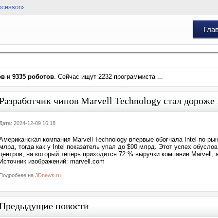
ocessor»
Гла
ов
и
9335 роботов
. Сейчас ищут 2232 программиста ...
Разработчик чипов Marvell Technology стал дороже 
Дата: 2024-12-09 16:18
Американская компания Marvell Technology впервые обогнала Intel по р
млрд, тогда как у Intel показатель упал до $90 млрд. Этот успех обусло
центров, на который теперь приходится 72 % выручки компании Marvell, 
Источник изображений: marvell.com
Подробнее на
3Dnews.ru
Предыдущие новости