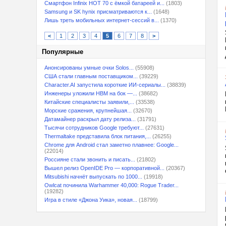
Смартфон Infinix HOT 70 с ёмкой батареей и...
(1803)
Samsung и SK hynix присматриваются к...
(1648)
Лишь треть мобильных интернет-сессий в...
(1370)
<
1
2
3
4
5
6
7
8
>
Популярные
Анонсированы умные очки Solos...
(55908)
США стали главным поставщиком...
(39229)
Character.AI запустила короткие ИИ-сериалы...
(38839)
Инженеры уложили HBM на бок —...
(38682)
Китайские специалисты заявили,...
(33538)
Морские сражения, крупнейшая...
(32670)
Датамайнер раскрыл дату релиза...
(31791)
Тысячи сотрудников Google требуют...
(27631)
Thermaltake представила блок питания,...
(26255)
Chrome для Android стал заметно плавнее: Google...
(22014)
Россияне стали звонить и писать...
(21802)
Вышел релиз OpenIDE Pro — корпоративной...
(20367)
Mitsubishi начнёт выпускать по 1000...
(19918)
Owlcat починила Warhammer 40,000: Rogue Trader...
(19282)
Игра в стиле «Джона Уика», новая...
(18799)