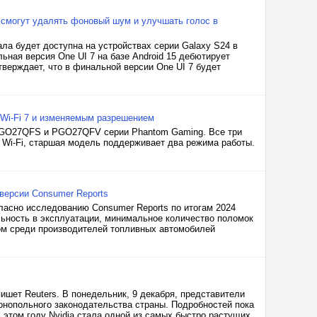
 смогут удалять фоновый шум и улучшать голос в
ла будет доступна на устройствах серии Galaxy S24 в
ная версия One UI 7 на базе Android 15 дебютирует
утверждает, что в финальной версии One UI 7 будет
Wi-Fi 7 и изменяемым разрешением
GO27QFS и PGO27QFV серии Phantom Gaming. Все три
Wi-Fi, старшая модель поддерживает два режима работы.
 версии Consumer Reports
гласно исследованию Consumer Reports по итогам 2024
льность в эксплуатации, минимальное количество поломок
ом среди производителей топливных автомобилей
пишет Reuters. В понедельник, 9 декабря, представители
онопольного законодательства страны. Подробностей пока
 этом году Nvidia стала одной из самых быстро растущих