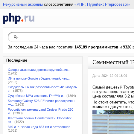
Рекурсивный акроним
словосочетания
«PHP: Hypertext Preprocessor»
За последние 24 часа нас посетили
145189 программистов
и
9326 
Последние
Семиместный To
Хакеры атаковали десятки крупнейших...
(1942)
Дата: 2024-12-09 16:09
ИИ в поиске Google убедил людей, что...
(2192)
Самый дешёвый Toyota
Создатель TikTok разрабатывает ИИ-модель
с...
(1576)
выпуска предлагает м
Суд обязал M**a изменить F******k и...
(1864)
цена составляла 3,2 м
Samsung Galaxy S26 FE почти рассекречен
Но стоит отметить, чт
—...
(1963)
комплект документов,
Российская замена Land Cruiser Prado 250
и...
(2380)
Жестокий боевик Condemned 2: Bloodshot
от...
(1922)
340 л. с, запас хода 867 км и встроенная...
(1861)