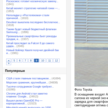
Роскосмос готовит космическую замену...
(1841)
Китай меняет стратегию чиповой гонки —...
(1853)
Неполадки у «Ростелекома» стали
причиной...
(1810)
Devolver выкатила последнее бесплатное...
(1818)
Таким будет новый бюджетный флагман
Samsung:...
(1896)
Премиальные смартфоны бьют рекорды
продаж, и...
(1937)
Китай проследил за Falcon 9 до самого
удара...
(2045)
Новый бойлер Xiaomi получил двойной бак
и...
(1981)
<
5
6
7
8
9
10
11
12
>
Популярные
США стали главным поставщиком...
(41694)
Морские сражения, крупнейшая...
(34838)
Тысячи сотрудников Google требуют...
Фото Toyota
(31090)
Chrome для Android стал заметно
В оснащение входят A
плавнее: Google...
(24913)
салона из черной эко-
Вышел релиз OpenIDE Pro —
зарядка для смартфон
корпоративной...
(21523)
светодиодная оптика с
Mitsubishi начнёт выпускать по 1000...