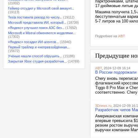
парктрониками, штатна
(21002)
17-дюймовые литые ди
Геймер отсудил у Microsoft свой аккаунт...
Машина получила 1,5-
(19113)
бесступенчатым вариа
Tesla поставила рекорд по числу...
(19112)
5-7 литров на 100 кил
Microsoft представила ИИ, который...
(18739)
«Яндекс» улучшил поиск АЗС без...
(17652)
Microsoft и Mistral обменяются моделями...
Подробнее на
iXBT
(17302)
«Яндекс» посадил ИИ-агентов...
(15940)
Первый трейлер и «непревзойдённая...
(15672)
Предыдущие но
Учёные нашли способ обрушить...
(15186)
Закрытая Xbox студия-разработчик...
(14769)
iXBT
, 2024-12-09 16:14
В России подорожали Ch
Chery вновь переписа
флагманский кроссовер
Tiggo 8 Pro Max и Che
соответственно. Chery
3Dnews.ru
, 2024-12-09 16:
Разработчик чипов Mar
Американская компания
впервые превысила $10
резким ростом выручки
выручки компании Marv