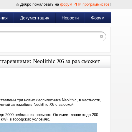
Добро пожаловать на
форум PHP программистов
!
вная
Документация
Новости
Форум
таревшими: Neolithic X6 за раз сможет
Дата:
2024-
12-
10
06:54
тавлены три новых беспилотника Neolithic, в частности,
вный автомобиль Neolithic X6 с высокой
до 2000 небольших посылок. Он имеет запас хода 200
км/ч в городских условиях.