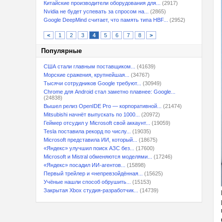
Китайские производители оборудования для...
(2917)
Nvidia не будет успевать за спросом на...
(2865)
Google DeepMind считает, что память типа HBF...
(2952)
<
1
2
3
4
5
6
7
8
>
Популярные
США стали главным поставщиком...
(41639)
Морские сражения, крупнейшая...
(34767)
Тысячи сотрудников Google требуют...
(30949)
Chrome для Android стал заметно плавнее: Google...
(24838)
Вышел релиз OpenIDE Pro — корпоративной...
(21474)
Mitsubishi начнёт выпускать по 1000...
(20972)
Геймер отсудил у Microsoft свой аккаунт...
(19059)
Tesla поставила рекорд по числу...
(19035)
Microsoft представила ИИ, который...
(18675)
«Яндекс» улучшил поиск АЗС без...
(17600)
Microsoft и Mistral обменяются моделями...
(17246)
«Яндекс» посадил ИИ-агентов...
(15898)
Первый трейлер и «непревзойдённая...
(15625)
Учёные нашли способ обрушить...
(15153)
Закрытая Xbox студия-разработчик...
(14739)