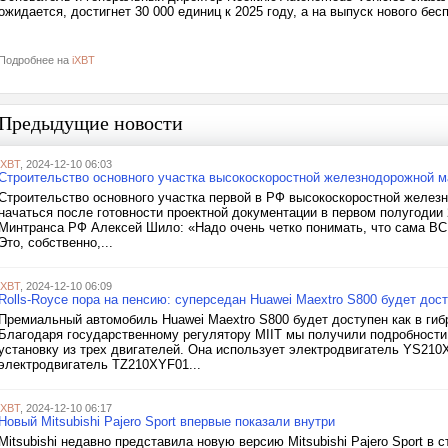
ожидается, достигнет 30 000 единиц к 2025 году, а на выпуск нового бес
Подробнее на
iXBT
Предыдущие новости
iXBT
, 2024-12-10 06:03
Строительство основного участка высокоскоростной железнодорожной ма
Строительство основного участка первой в РФ высокоскоростной желез
начаться после готовности проектной документации в первом полугодии
Минтранса РФ Алексей Шило: «Надо очень четко понимать, что сама ВСМ 
Это, собственно,...
iXBT
, 2024-12-10 06:09
Rolls-Royce пора на пенсию: суперседан Huawei Maextro S800 будет дост
Премиальный автомобиль Huawei Maextro S800 будет доступен как в гибр
Благодаря государственному регулятору MIIT мы получили подробности
установку из трех двигателей. Она использует электродвигатель YS210
электродвигатель TZ210XYF01...
iXBT
, 2024-12-10 06:17
Новый Mitsubishi Pajero Sport впервые показали внутри
Mitsubishi недавно представила новую версию Mitsubishi Pajero Sport в ст