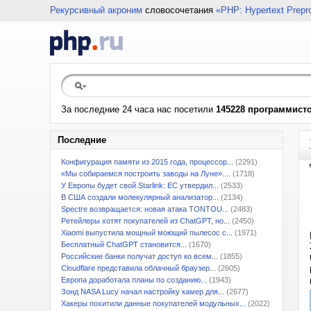
Рекурсивный акроним
словосочетания
«PHP: Hypertext Prepr
За последние 24 часа нас посетили
145228 программист
Последние
Конфигурация памяти из 2015 года, процессор...
(2291)
«Мы собираемся построить заводы на Луне»....
(1718)
У Европы будет свой Starlink: ЕС утвердил...
(2533)
В США создали молекулярный анализатор...
(2134)
Spectre возвращается: новая атака TONTOU...
(2483)
Ретейлеры хотят покупателей из ChatGPT, но...
(2450)
Xiaomi выпустила мощный моющий пылесос с...
(1971)
Бесплатный ChatGPT становится...
(1670)
Российские банки получат доступ ко всем...
(1855)
Cloudflare представила облачный браузер...
(2605)
Европа доработала планы по созданию...
(1943)
Зонд NASA Lucy начал настройку камер для...
(2677)
Хакеры похитили данные покупателей модульных...
(2022)