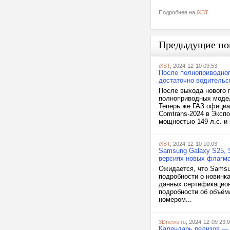
Подробнее на
iXBT
Предыдущие но
iXBT
, 2024-12-10 09:53
После полноприводног
достаточно водительс
После выхода нового 
полноприводных модел
Теперь же ГАЗ официа
Comtrans-2024 в Эксп
мощностью 149 л.с. и
iXBT
, 2024-12-10 10:03
Samsung Galaxy S25, S
версиях новых флагм
Ожидается, что Samsu
подробности о новинка
данных сертификацио
подробности об объёма
номером...
3Dnews.ru
, 2024-12-09 23:
Календарь релизов — 9–