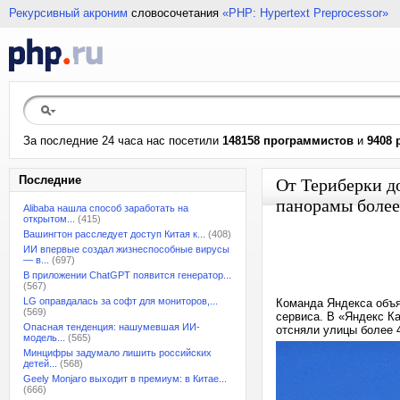
Рекурсивный акроним
словосочетания
«PHP: Hypertext Preprocessor»
За последние 24 часа нас посетили
148158 программистов
и
9408 
Последние
От Териберки д
панорамы более
Alibaba нашла способ заработать на
открытом...
(415)
Вашингтон расследует доступ Китая к...
(408)
ИИ впервые создал жизнеспособные вирусы
— в...
(697)
В приложении ChatGPT появится генератор...
(567)
LG оправдалась за софт для мониторов,...
Команда Яндекса объя
(569)
сервиса. В «Яндекс К
Опасная тенденция: нашумевшая ИИ-
отсняли улицы более 
модель...
(565)
Минцифры задумало лишить российских
детей...
(568)
Geely Monjaro выходит в премиум: в Китае...
(666)