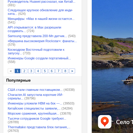
Руководитель Huawei рассказал, как Китай...
(691)
Следующее крупное обновление для инди-
хита...
(624)
Минцифры: «Max в нашей жизни остается...
(541)
API открывается: в Max разрешили
создавать...
(724)
Samsung представила 200-Мп датчик...
(540)
«Вершина высокомерия Rockstar»: фанаты...
(579)
Космодром Восточный подготовили к
запуску...
(733)
Инженеры Google создали портативный...
(558)
<
1
2
3
4
5
6
7
8
>
Популярные
США стали главным поставщиком...
(40338)
Character.AI запустила короткие ИИ-
сериалы...
(39796)
Инженеры уложили HBM на бок —...
(39503)
Китайские специалисты заявили,...
(34284)
Морские сражения, крупнейшая...
(33678)
Тысячи сотрудников Google требуют...
(28789)
Thermaltake представила блок питания,...
(26763)