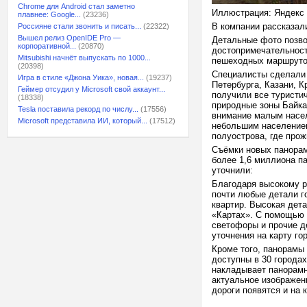
Chrome для Android стал заметно
Иллюстрация: Яндекс
плавнее: Google...
(23236)
В компании рассказал
Россияне стали звонить и писать...
(22322)
Вышел релиз OpenIDE Pro —
Детальные фото позво
корпоративной...
(20870)
достопримечательности
Mitsubishi начнёт выпускать по 1000...
пешеходных маршруто
(20398)
Специалисты сделали 
Игра в стиле «Джона Уика», новая...
(19237)
Петербурга, Казани, 
Геймер отсудил у Microsoft свой аккаунт...
получили все туристи
(18338)
природные зоны Байка
Tesla поставила рекорд по числу...
(17556)
внимание малым насел
Microsoft представила ИИ, который...
(17512)
небольшим населением
полуострова, где прож
Съёмки новых панорам
более 1,6 миллиона п
уточнили:
Благодаря высокому р
почти любые детали г
квартир. Высокая дет
«Картах». С помощью 
светофоры и прочие д
уточнения на карту го
Кроме того, панорамы
доступны в 30 городах
накладывает панорамн
актуальное изображен
дороги появятся и на 