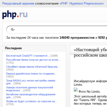
Рекурсивный акроним
словосочетания
«PHP: Hypertext Preprocessor»
За последние 24 часа нас посетили
146040 программистов
и
9292 
Последние
«Настоящий уби
российском шко
Бесплатный ChatGPT становится...
(1589)
Российские банки получат доступ ко всем...
(1751)
Cloudflare представила облачный браузер...
(2542)
Европа доработала планы по созданию...
(1822)
Зонд NASA Lucy начал настройку камер
Инсайдерскую информа
для...
(2604)
Limits.
Хакеры похитили данные покупателей
модульных...
(1933)
Фото No Limits.
Китайские производители оборудования
Этот школьный автобу
для...
(2794)
же "Газель NN". Однак
Nvidia не будет успевать за спросом на...
без которых теперь ни
(2701)