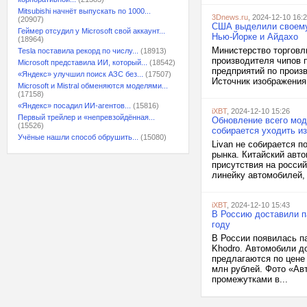
Mitsubishi начнёт выпускать по 1000...
3Dnews.ru
, 2024-12-10 16:
(20907)
США выделили своему 
Геймер отсудил у Microsoft свой аккаунт...
Нью-Йорке и Айдахо
(18964)
Министерство торговл
Tesla поставила рекорд по числу...
(18913)
производителя чипов 
Microsoft представила ИИ, который...
(18542)
предприятий по произ
«Яндекс» улучшил поиск АЗС без...
(17507)
Источник изображения:
Microsoft и Mistral обменяются моделями...
(17158)
«Яндекс» посадил ИИ-агентов...
(15816)
iXBT
, 2024-12-10 15:26
Первый трейлер и «непревзойдённая...
Обновление всего мод
(15526)
собирается уходить и
Учёные нашли способ обрушить...
(15080)
Livan не собирается п
рынка. Китайский авт
присутствия на росси
линейку автомобилей, 
iXBT
, 2024-12-10 15:43
В Россию доставили п
году
В России появилась па
Khodro. Автомобили д
предлагаются по цене 
млн рублей. Фото «Ав
промежутками в...