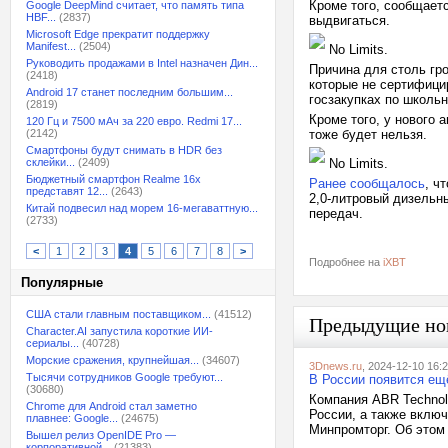
Кроме того, сообщаетс
Google DeepMind считает, что память типа
HBF...
(2837)
выдвигаться.
Microsoft Edge прекратит поддержку
Manifest...
(2504)
No Limits.
Руководить продажами в Intel назначен Дин...
Причина для столь гро
(2418)
которые не сертифицир
Android 17 станет последним большим...
госзакупках по школь
(2819)
Кроме того, у нового 
120 Гц и 7500 мАч за 220 евро. Redmi 17...
(2142)
тоже будет нельзя.
Смартфоны будут снимать в HDR без
склейки...
(2409)
No Limits.
Бюджетный смартфон Realme 16x
Ранее сообщалось
, ч
представят 12...
(2643)
2,0-литровый дизельн
Китай подвесил над морем 16-мегаваттную...
передач.
(2733)
<
1
2
3
4
5
6
7
8
>
Подробнее на
iXBT
Популярные
США стали главным поставщиком...
(41512)
Предыдущие но
Character.AI запустила короткие ИИ-
сериалы...
(40728)
Морские сражения, крупнейшая...
(34607)
3Dnews.ru
, 2024-12-10 16:
Тысячи сотрудников Google требуют...
В России появится ещ
(30680)
Компания ABR Technol
Chrome для Android стал заметно
России, а также вклю
плавнее: Google...
(24675)
Минпромторг. Об этом
Вышел релиз OpenIDE Pro —
корпоративной...
(21383)