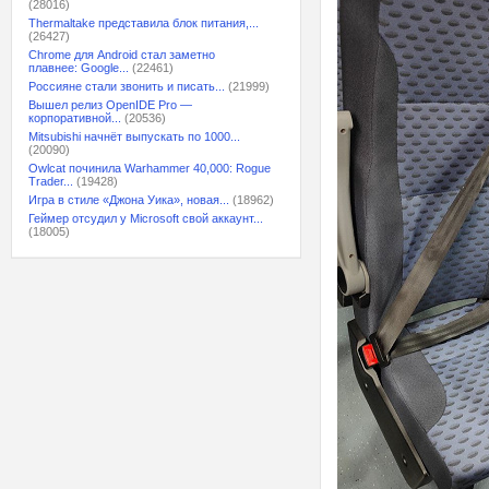
(28016)
Thermaltake представила блок питания,...
(26427)
Chrome для Android стал заметно
плавнее: Google...
(22461)
Россияне стали звонить и писать...
(21999)
Вышел релиз OpenIDE Pro —
корпоративной...
(20536)
Mitsubishi начнёт выпускать по 1000...
(20090)
Owlcat починила Warhammer 40,000: Rogue
Trader...
(19428)
Игра в стиле «Джона Уика», новая...
(18962)
Геймер отсудил у Microsoft свой аккаунт...
(18005)