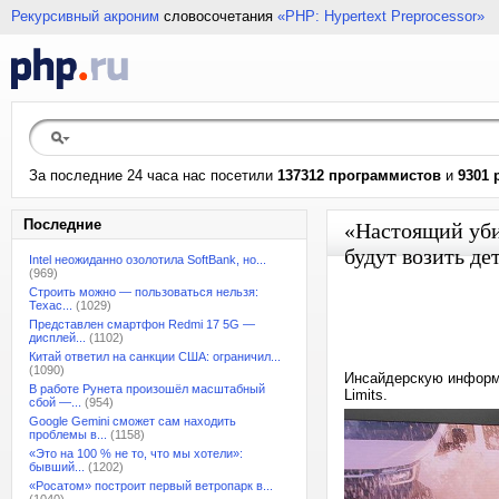
Рекурсивный акроним
словосочетания
«PHP: Hypertext Preprocessor»
За последние 24 часа нас посетили
137312 программистов
и
9301 
Последние
«Настоящий уби
будут возить де
Intel неожиданно озолотила SoftBank, но...
(969)
Строить можно — пользоваться нельзя:
Техас...
(1029)
Представлен смартфон Redmi 17 5G —
дисплей...
(1102)
Китай ответил на санкции США: ограничил...
(1090)
Инсайдерскую информа
В работе Рунета произошёл масштабный
Limits.
сбой —...
(954)
Google Gemini сможет сам находить
проблемы в...
(1158)
«Это на 100 % не то, что мы хотели»:
бывший...
(1202)
«Росатом» построит первый ветропарк в...