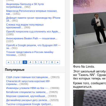
(1040)
Акционеры Samsung и SK hynix
потребовали...
(982)
Марсоход Perseverance впервые показал,
как...
(1051)
Дефицит памяти грозит производству iPhone
18...
(991)
Слежка под видом популярных
приложений:...
(956)
OpenAI попросила суд отклонить иск Apple,...
(1085)
Анонсирована Beaten Path — пошаговая...
(1157)
OpenAI и Google решили, что будущее ИИ —
за...
(911)
Trouver представила в России линейку
техники...
(1062)
<
1
2
3
4
5
6
7
8
>
Фото No Limits.
Популярные
Этот школьный автобу
же "Газель NN". Однак
США стали главным поставщиком...
(39615)
без которых теперь ни
Character.AI запустила короткие ИИ-
Кроме того, сообщаетс
сериалы...
(39206)
выдвигаться.
Инженеры уложили HBM на бок —...
(39006)
Китайские специалисты заявили,...
(33825)
Морские сражения, крупнейшая...
(33083)
Датамайнер раскрыл дату релиза...
(32029)
Тысячи сотрудников Google требуют...