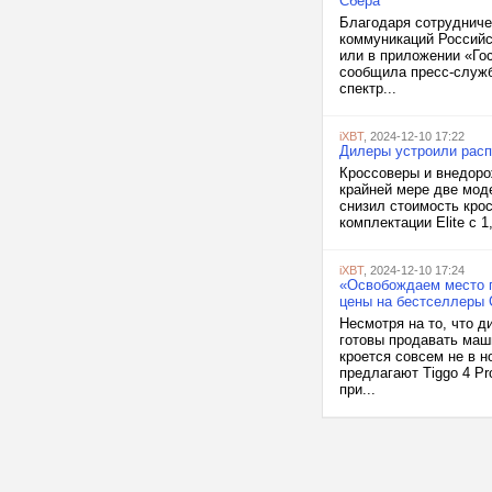
Сбера
Благодаря сотрудниче
коммуникаций Российс
или в приложении «Го
сообщила пресс-служб
спектр...
iXBT
, 2024-12-10 17:22
Дилеры устроили расп
Кроссоверы и внедоро
крайней мере две мод
снизил стоимость крос
комплектации Elite с 
iXBT
, 2024-12-10 17:24
«Освобождаем место п
цены на бестселлеры C
Несмотря на то, что д
готовы продавать маш
кроется совсем не в н
предлагают Tiggo 4 Pr
при...