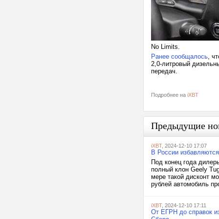
No Limits.
Ранее сообщалось
, ч
2,0-литровый дизельн
передач.
Подробнее на
iXBT
Предыдущие но
iXBT
, 2024-12-10 17:07
В России избавляются 
Под конец года дилеры
полный клон Geely Tug
мере такой дисконт м
рублей автомобиль про
iXBT
, 2024-12-10 17:11
От ЕГРН до справок и