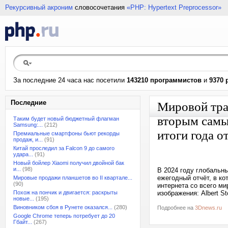
Рекурсивный акроним
словосочетания
«PHP: Hypertext Preprocessor»
За последние 24 часа нас посетили
143210 программистов
и
9370 
Последние
Мировой траф
вторым самы
Таким будет новый бюджетный флагман
Samsung:...
(212)
итоги года от
Премиальные смартфоны бьют рекорды
продаж, и...
(91)
Китай проследил за Falcon 9 до самого
удара...
(91)
Новый бойлер Xiaomi получил двойной бак
и...
(98)
В 2024 году глобальны
ежегодный отчёт, в к
Мировые продажи планшетов во II квартале...
(90)
интернета со всего м
Похож на пончик и двигается: раскрыты
изображения: Albert St
новые...
(195)
Виновником сбоя в Рунете оказался...
(280)
Подробнее на
3Dnews.ru
Google Chrome теперь потребует до 20
Гбайт...
(267)