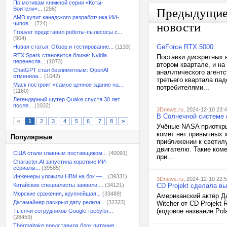
По мотивам книжной серии «Коты-
Воители»...
(256)
Предыдущи
AMD купит канадского разработчика ИИ-
чипов...
(724)
новости
Trouver представил роботы-пылесосы с...
(904)
GeForce RTX 5000
Новая статья: Обзор и тестирование...
(1133)
RTX Spark становится ближе: Nvidia
Поставки дискретных в
перенесла...
(1073)
втором квартале, и на
ChatGPT стал безлимитным: OpenAI
аналитического агентс
отменила...
(1042)
третьего квартала па
Маск построит «самое ценное здание на...
потребителями...
(1160)
Легендарный шутер Quake спустя 30 лет
после...
(1032)
3Dnews.ru
, 2024-12-10 23:
В Солнечной системе 
<
1
2
3
4
5
6
7
8
>
Учёные NASA приоткры
комет нет привычных 
Популярные
приближении к светил
двигателю. Такие коме
США стали главным поставщиком...
(40091)
при...
Character.AI запустила короткие ИИ-
сериалы...
(39585)
Инженеры уложили HBM на бок —...
(39331)
3Dnews.ru
, 2024-12-10 22:
Китайские специалисты заявили,...
(34121)
CD Projekt сделала вы
Морские сражения, крупнейшая...
(33489)
Американский актёр Да
Датамайнер раскрыл дату релиза...
(32323)
Witcher от CD Projekt
(кодовое название Pola
Тысячи сотрудников Google требуют...
(28459)
Thermaltake представила блок питания,...