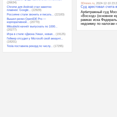
(26634)
3Dnews.ru
, 2024-12-10 23:
Суд арестовал счета 
Chrome для Android стал заметно
плавнее: Google...
(22929)
Арбитражный суд Мос
Россияне стали звонить и писать...
(22183)
«Восход» (основное ю
Вышел релиз OpenIDE Pro —
рамках иска Федераль
корпоративной...
(20770)
недоимку по налогам н
Mitsubishi начнёт выпускать по 1000...
(20277)
Игра в стиле «Джона Уика», новая...
(19125)
Геймер отсудил у Microsoft свой аккаунт...
(18201)
Tesla поставила рекорд по числу...
(17295)