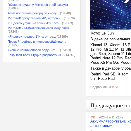
Геймер отсудил у Microsoft свой аккаунт...
(19063)
Tesla поставила рекорд по числу...
(19040)
Microsoft представила ИИ, который...
(18678)
«Яндекс» улучшил поиск АЗС без...
(17603)
Microsoft и Mistral обменяются моделями...
(17246)
Фото: Lei Jun
«Яндекс» посадил ИИ-агентов...
(15899)
В декабре глобальна
Первый трейлер и «непревзойдённая...
Xiaomi 13; Xiaomi 13 Pr
(15627)
12 Pro; Mi 11; Mi 11 U
Учёные нашли способ обрушить...
(15153)
декабря); Xiaomi 11 L
Закрытая Xbox студия-разработчик...
(14743)
Redmi Note 12 Pro; Re
Poco X5 Pro 5G; Poco 
Также в декабре глоб
Redmi Pad SE; Xiaomi 
8.7; Poco Pad.
Подробнее на
iXBT
Предыдущие но
iXBT
, 2024-12-11 22:42
Аккумулятор-гигант, 
автономным