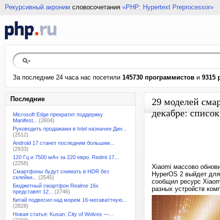
Рекурсивный акроним
словосочетания
«PHP: Hypertext Preprocessor»
За последние 24 часа нас посетили
145730 программистов
и
9315 
Последние
29 моделей сма
декабре: списо
Microsoft Edge прекратит поддержку
Manifest...
(2604)
Руководить продажами в Intel назначен Дин...
(2512)
Android 17 станет последним большим...
(2933)
120 Гц и 7500 мАч за 220 евро. Redmi 17...
(2258)
Xiaomi массово обнов
Смартфоны будут снимать в HDR без
HyperOS 2 выйдет для
склейки...
(2545)
сообщил ресурс Xiaom
Бюджетный смартфон Realme 16x
разных устройств ком
представят 12...
(2746)
Китай подвесил над морем 16-мегаваттную...
(2828)
Новая статья: Kusan: City of Wolves —...