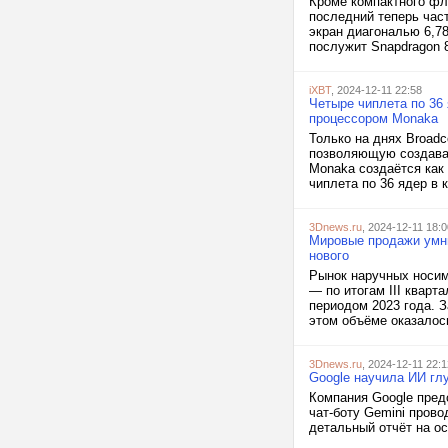
Кроме компактного фла
последний теперь час
экран диагональю 6,7
послужит Snapdragon 8
iXBT
, 2024-12-11 22:58
Четыре чиплета по 36 
процессором Monaka
Только на днях Broad
позволяющую создавать
Monaka создаётся как
чиплета по 36 ядер в 
3Dnews.ru
, 2024-12-11 18:0
Мировые продажи умны
нового
Рынок наручных носим
— по итогам III кварт
периодом 2023 года. З
этом объёме оказалось
3Dnews.ru
, 2024-12-11 22:1
Google научила ИИ гл
Компания Google пред
чат-боту Gemini прово
детальный отчёт на о