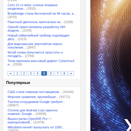
(2194)
Сито 21-го века: ученые впервые
разделили...
(2910)
Breathedge стала бесплатной на 48 часов, а...
(2070)
Ракетный двигатель напечатали на...
(3108)
OpenAI приостановила разработку ИИ-
модели...
(2143)
Новый геймплейный трейлер подтвердил
дату...
(2113)
Для марсианских вертолётов нового
поколения...
(2847)
Китай снова попытается запустить и
посадить...
(2794)
Tesla признала массовый дефект Cybertruck
и...
(2928)
<
1
2
3
4
5
6
7
8
>
Популярные
США стали главным поставщиком...
(41644)
Морские сражения, крупнейшая...
(34771)
Тысячи сотрудников Google требуют...
(30957)
Chrome для Android стал заметно
плавнее: Google...
(24838)
Вышел релиз OpenIDE Pro —
корпоративной...
(21476)
Mitsubishi начнёт выпускать по 1000...
(20975)