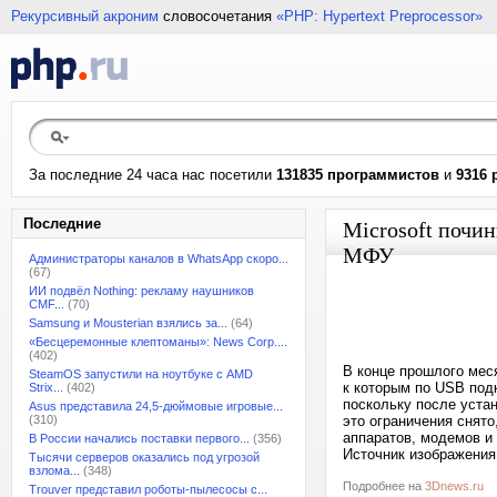
Рекурсивный акроним
словосочетания
«PHP: Hypertext Preprocessor»
За последние 24 часа нас посетили
131835 программистов
и
9316 
Последние
Microsoft почи
МФУ
Администраторы каналов в WhatsApp скоро...
(67)
ИИ подвёл Nothing: рекламу наушников
CMF...
(70)
Samsung и Mousterian взялись за...
(64)
«Бесцеремонные клептоманы»: News Corp....
(402)
В конце прошлого мес
SteamOS запустили на ноутбуке с AMD
к которым по USB под
Strix...
(402)
поскольку после уста
Asus представила 24,5-дюймовые игровые...
(310)
это ограничения снят
аппаратов, модемов и
В России начались поставки первого...
(356)
Источник изображения:
Тысячи серверов оказались под угрозой
взлома...
(348)
Подробнее на
3Dnews.ru
Trouver представил роботы-пылесосы с...