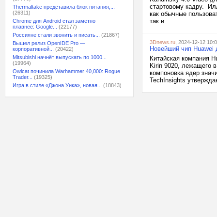
стартовому кадру. Ил
Thermaltake представила блок питания,...
(26311)
как обычные пользова
так и...
Chrome для Android стал заметно
плавнее: Google...
(22177)
Россияне стали звонить и писать...
(21867)
3Dnews.ru
, 2024-12-12 10:
Вышел релиз OpenIDE Pro —
Новейший чип Huawei 
корпоративной...
(20422)
Mitsubishi начнёт выпускать по 1000...
Китайская компания Hu
(19964)
Kirin 9020, лежащего 
Owlcat починила Warhammer 40,000: Rogue
компоновка ядер знач
Trader...
(19325)
TechInsights утвержда
Игра в стиле «Джона Уика», новая...
(18843)