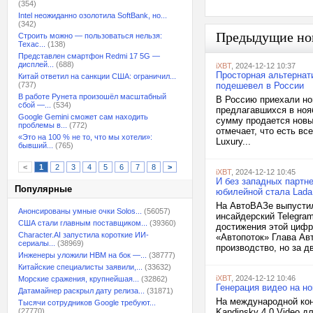
(354)
Intel неожиданно озолотила SoftBank, но...
(342)
Предыдущие но
Строить можно — пользоваться нельзя:
Техас...
(138)
Представлен смартфон Redmi 17 5G —
дисплей...
(688)
iXBT
, 2024-12-12 10:37
Просторная альтернати
Китай ответил на санкции США: ограничил...
(737)
подешевел в России
В работе Рунета произошёл масштабный
В Россию приехали но
сбой —...
(534)
предлагавшихся в нояб
Google Gemini сможет сам находить
сумму продается новый
проблемы в...
(772)
отмечает, что есть в
«Это на 100 % не то, что мы хотели»:
Luxury...
бывший...
(765)
<
1
2
3
4
5
6
7
8
>
iXBT
, 2024-12-12 10:45
И без западных партн
Популярные
юбилейной стала Lada
На АвтоВАЗе выпустил
Анонсированы умные очки Solos...
(56057)
инсайдерский Telegram
США стали главным поставщиком...
(39360)
достижения этой цифр
Character.AI запустила короткие ИИ-
«Автопоток» Глава Ав
сериалы...
(38969)
производство, но за дв
Инженеры уложили HBM на бок —...
(38777)
Китайские специалисты заявили,...
(33632)
iXBT
, 2024-12-12 10:46
Морские сражения, крупнейшая...
(32862)
Генерация видео на но
Датамайнер раскрыл дату релиза...
(31871)
На международной кон
Тысячи сотрудников Google требуют...
(27770)
Kandinsky 4.0 Video 