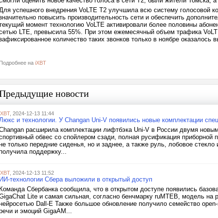
смогли оценить новое качество голоса в сети Т2, были жители Томска,
Для успешного внедрения VoLTE Т2 улучшила всю систему голосовой ко
значительно повысить производительность сети и обеспечить дополните
текущий момент технологию VoLTE активировали более половины абонен
сетью LTE, превысила 55%. При этом ежемесячный объем трафика VoLTE
зафиксированное количество таких звонков только в ноябре оказалось 
Подробнее на
iXBT
Предыдущие новости
iXBT
, 2024-12-13 11:44
Люкс и технологии. У Changan Uni-V появились новые комплектации спе
Changan расширила комплектации лифтбэка Uni-V в России двумя новым
спортивный обвес со спойлером сзади, полная русификация приборной 
не только передние сиденья, но и заднее, а также руль, лобовое стекл
получила поддержку...
iXBT
, 2024-12-13 11:52
ИИ-технологии Сбера выложили в открытый доступ
Команда Сбербанка сообщила, что в открытом доступе появились базов
GigaChat Lite и самая сильная, согласно бенчмарку ruMTEB, модель на 
нейросетью Dall-E Также большое обновление получило семейство open
речи и эмоций GigaAM...