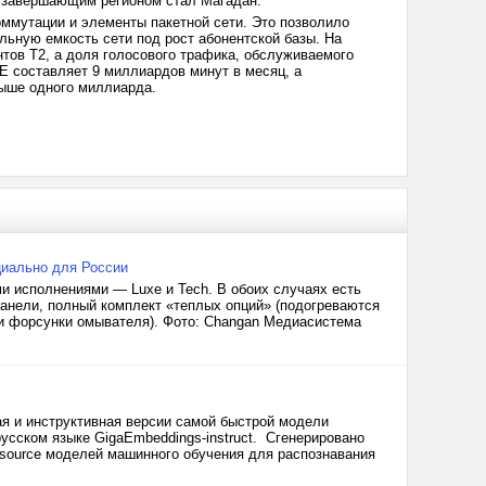
 а завершающим регионом стал Магадан.
ммутации и элементы пакетной сети. Это позволило
льную емкость сети под рост абонентской базы. На
тов Т2, а доля голосового трафика, обслуживаемого
 составляет 9 миллиардов минут в месяц, а
выше одного миллиарда.
циально для России
и исполнениями — Luxe и Tech. В обоих случаях есть
панели, полный комплект «теплых опций» (подогреваются
о и форсунки омывателя). Фото: Changan Медиасистема
ая и инструктивная версии самой быстрой модели
русском языке GigaEmbeddings-instruct. Сгенерировано
-source моделей машинного обучения для распознавания