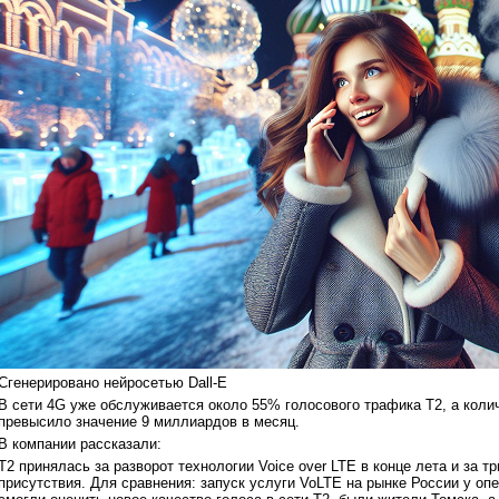
Сгенерировано нейросетью Dall-E
В сети 4G уже обслуживается около 55% голосового трафика Т2, а коли
превысило значение 9 миллиардов в месяц.
В компании рассказали:
Т2 принялась за разворот технологии Voice over LTE в конце лета и за т
присутствия. Для сравнения: запуск услуги VoLTE на рынке России у оп