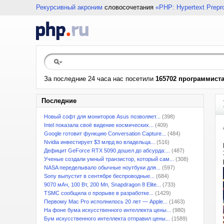
Рекурсивный акроним
словосочетания
«PHP: Hypertext Prepr
За последние 24 часа нас посетили
165702 программист
Последние
Новый софт для мониторов Asus позволяет...
(398)
Intel показала своё видение космических...
(409)
Google готовит функцию Conversation Capture...
(484)
Nvidia инвестирует $3 млрд во владельца...
(516)
Дефицит GeForce RTX 5090 дошел до абсурда:...
(487)
Ученые создали умный транзистор, который сам...
(308)
NASA переделывало обычные ноутбуки для...
(597)
Sony выпустит в сентябре беспроводные...
(684)
9070 мАч, 100 Вт, 200 Мп, Snapdragon 8 Elite...
(733)
TSMC сообщила о прорыве в разработке...
(1429)
Первому Mac Pro исполнилось 20 лет — Apple...
(1463)
На фоне бума искусственного интеллекта цены...
(980)
Бум искусственного интеллекта отправил цены...
(1589)