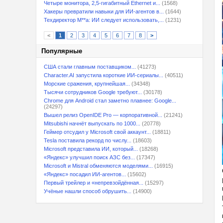
Четыре монитора, 2,5-гигабитный Ethernet и...
(1568)
Хакеры превратили навыки для ИИ-агентов в...
(1644)
Техдиректор M**a: ИИ следует использовать,...
(1231)
<
1
2
3
4
5
6
7
8
>
Популярные
США стали главным поставщиком...
(41273)
Character.AI запустила короткие ИИ-сериалы...
(40511)
Морские сражения, крупнейшая...
(34348)
Тысячи сотрудников Google требуют...
(30178)
Chrome для Android стал заметно плавнее: Google...
(24297)
Вышел релиз OpenIDE Pro — корпоративной...
(21241)
Mitsubishi начнёт выпускать по 1000...
(20778)
Геймер отсудил у Microsoft свой аккаунт...
(18811)
Tesla поставила рекорд по числу...
(18603)
Microsoft представила ИИ, который...
(18268)
«Яндекс» улучшил поиск АЗС без...
(17347)
Microsoft и Mistral обменяются моделями...
(16915)
«Яндекс» посадил ИИ-агентов...
(15602)
Первый трейлер и «непревзойдённая...
(15297)
Учёные нашли способ обрушить...
(14900)