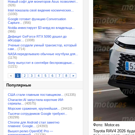
Новый софт для мониторов Asus позволяет...
(926)
Intel показала своё видение космических...
(1030)
Google готовит функцию Conversation
Capture...
(956)
Nvidia инвестирует $3 млрд во владельца...
(966)
Дефицит GeForce RTX 5090 дошел до
абсурда:...
(1008)
Ученые создали умный транзистор, который
сам...
(714)
NASA переделывало обычные ноутбуки для...
(1176)
Sony выпустит в сентябре беспроводные...
(1221)
<
1
2
3
4
5
6
7
8
>
Популярные
США стали главным поставщиком...
(41335)
Character.AI запустила короткие ИИ-
сериалы...
(40575)
Морские сражения, крупнейшая...
(34410)
Тысячи сотрудников Google требуют...
(30299)
Chrome для Android стал заметно
Фото: Motor.es
плавнее: Google...
(24393)
Toyota RAV4 2026 буд
Вышел релиз OpenIDE Pro —
корпоративной...
(21276)