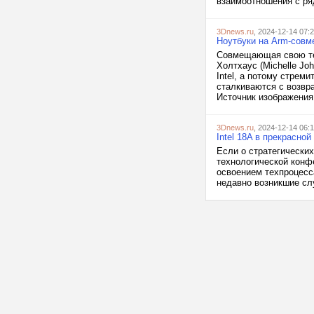
взаимоотношения с ря
3Dnews.ru
, 2024-12-14 07:
Ноутбуки на Arm-совме
Совмещающая свою те
Холтхаус (Michelle J
Intel, а потому стрем
сталкиваются с возвр
Источник изображения:
3Dnews.ru
, 2024-12-14 06:
Intel 18A в прекрасно
Если о стратегических
технологической конфе
освоением техпроцесса
недавно возникшие слу