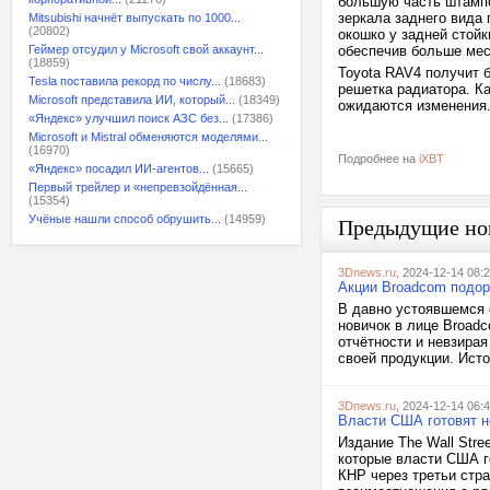
большую часть штампо
зеркала заднего вида
Mitsubishi начнёт выпускать по 1000...
(20802)
окошко у задней стойк
Геймер отсудил у Microsoft свой аккаунт...
обеспечив больше мес
(18859)
Toyota RAV4 получит 
Tesla поставила рекорд по числу...
(18683)
решетка радиатора. К
Microsoft представила ИИ, который...
(18349)
ожидаются изменения
«Яндекс» улучшил поиск АЗС без...
(17386)
Microsoft и Mistral обменяются моделями...
(16970)
Подробнее на
iXBT
«Яндекс» посадил ИИ-агентов...
(15665)
Первый трейлер и «непревзойдённая...
(15354)
Учёные нашли способ обрушить...
(14959)
Предыдущие но
3Dnews.ru
, 2024-12-14 08:
Акции Broadcom подор
В давно устоявшемся 
новичок в лице Broadc
отчётности и невзирая
своей продукции. Исто
3Dnews.ru
, 2024-12-14 06:
Власти США готовят н
Издание The Wall Stre
которые власти США г
КНР через третьи стр