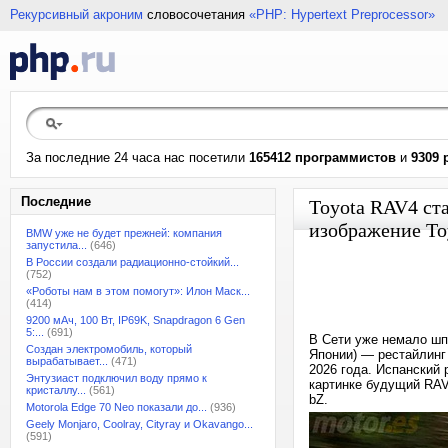
Рекурсивный акроним
словосочетания
«PHP: Hypertext Preprocessor»
За последние 24 часа нас посетили
165412 программистов
и
9309 
Последние
Toyota RAV4 ст
изображение To
BMW уже не будет прежней: компания
запустила...
(646)
В России создали радиационно-стойкий...
(752)
«Роботы нам в этом помогут»: Илон Маск...
(414)
9200 мАч, 100 Вт, IP69K, Snapdragon 6 Gen
5:...
(691)
В Сети уже немало шп
Создан электромобиль, который
Японии) — рестайлинг
вырабатывает...
(471)
2026 года. Испанский 
Энтузиаст подключил воду прямо к
картинке будущий RAV
кристаллу...
(561)
bZ.
Motorola Edge 70 Neo показали до...
(936)
Geely Monjaro, Coolray, Cityray и Okavango...
(591)