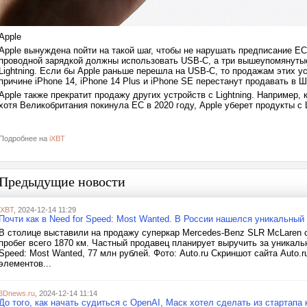
Apple
Apple вынуждена пойти на такой шаг, чтобы не нарушать предписание ЕС
проводной зарядкой должны использовать USB-C, а три вышеупомянуты
Lightning. Если бы Apple раньше перешла на USB-C, то продажам этих ус
причине iPhone 14, iPhone 14 Plus и iPhone SE перестанут продавать в
Apple также прекратит продажу других устройств с Lightning. Например, 
хотя Великобритания покинула ЕС в 2020 году, Apple уберет продукты с 
Подробнее на
iXBT
Предыдущие новости
iXBT
, 2024-12-14 11:29
Почти как в Need for Speed: Most Wanted. В России нашелся уникальный
В столице выставили на продажу суперкар Mercedes-Benz SLR McLaren 
пробег всего 1870 км. Частный продавец планирует выручить за уникаль
Speed: Most Wanted, 77 млн рублей. Фото: Auto.ru Скриншот сайта Auto
элементов...
3Dnews.ru
, 2024-12-14 11:14
До того, как начать судиться с OpenAI, Маск хотел сделать из стартап