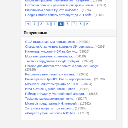
Мировые продажи планшетов во II квартале...
(1226)
Похож на пончик и двигается: раскрыты новые...
(1301)
Виновником сбоя в Рунете оказался...
(1226)
Google Chrome теперь потребует до 20 Гбайт...
(1264)
<
1
2
3
4
5
6
7
8
>
Популярные
США стали главным поставщиком...
(40981)
Character.AI запустила короткие ИИ-сериалы...
(40291)
Инженеры уложили HBM на бок —...
(39926)
Морские сражения, крупнейшая...
(34119)
Тысячи сотрудников Google требуют...
(29728)
Chrome для Android стал заметно плавнее: Google...
(23928)
Россияне стали звонить и писать...
(22652)
Вышел релиз OpenIDE Pro — корпоративной...
(21099)
Mitsubishi начнёт выпускать по 1000...
(20664)
Игра в стиле «Джона Уика», новая...
(19498)
Геймер отсудил у Microsoft свой аккаунт...
(18653)
Tesla поставила рекорд по числу...
(18247)
Microsoft представила ИИ, который...
(17982)
Энтузиаст потратил три тысячи...
(17390)
«Яндекс» улучшил поиск АЗС без...
(17183)