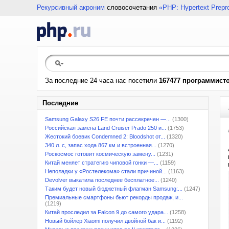
Рекурсивный акроним
словосочетания
«PHP: Hypertext Prepr
За последние 24 часа нас посетили
167477 программист
Последние
Samsung Galaxy S26 FE почти рассекречен —...
(1300)
Российская замена Land Cruiser Prado 250 и...
(1753)
Жестокий боевик Condemned 2: Bloodshot от...
(1320)
340 л. с, запас хода 867 км и встроенная...
(1270)
Роскосмос готовит космическую замену...
(1231)
Китай меняет стратегию чиповой гонки —...
(1159)
Неполадки у «Ростелекома» стали причиной...
(1163)
Devolver выкатила последнее бесплатное...
(1240)
Таким будет новый бюджетный флагман Samsung:...
(1247)
Премиальные смартфоны бьют рекорды продаж, и...
(1219)
Китай проследил за Falcon 9 до самого удара...
(1258)
Новый бойлер Xiaomi получил двойной бак и...
(1192)