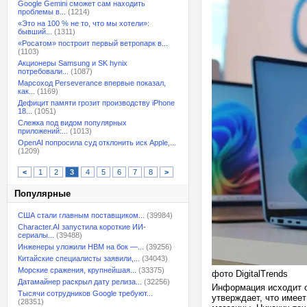
Google Gemini сможет сам находить
проблемы в...
(1214)
«Это на 100 % не то, что мы хотели»:
бывший...
(1311)
«Росатом» построит первый ветропарк в...
(1103)
Акционеры Samsung и SK hynix
потребовали...
(1087)
Марсоход Perseverance впервые показал,
как...
(1169)
Дефицит памяти грозит производству iPhone
18...
(1051)
Слежка под видом популярных
приложений:...
(1013)
OpenAI попросила суд отклонить иск Apple,...
(1209)
<
1
2
3
4
5
6
7
8
>
Популярные
США стали главным поставщиком...
(39984)
Character.AI запустила короткие ИИ-
сериалы...
(39488)
Инженеры уложили HBM на бок —...
(39256)
Китайские специалисты заявили,...
(34043)
Морские сражения, крупнейшая...
(33375)
фото DigitalTrends
Датамайнер раскрыл дату релиза...
(32256)
Информация исходит о
Тысячи сотрудников Google требуют...
утверждает, что имеет
(28351)