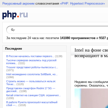
Рекурсивный акроним
словосочетания
«PHP: Hypertext Preprocessor»
За последние 24 часа нас посетили
141080 программистов
и
9327 
Последние
Intel на фоне с
возвращают в м
В России начались поставки первого...
(1138)
Тысячи серверов оказались под угрозой
взлома...
(1111)
Trouver представил роботы-пылесосы с...
(1071)
Intel неожиданно озолотила SoftBank, но...
(1066)
Строить можно — пользоваться нельзя:
Недавно мы сообщали,
Техас...
(1120)
скромны. Оказалось, 
Представлен смартфон Redmi 17 5G —
дисплей...
(1198)
Китай ответил на санкции США: ограничил...
(1200)
В работе Рунета произошёл масштабный
сбой —...
(1018)