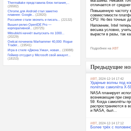
магазины. Никаких точ
Thermaltake представила блок питания,...
отличается от средне
(26582)
Повышенную частоту в
Chrome для Android стал заметно
плавнее: Google...
(22820)
совместимости платф
CPU. Но без точных д
Россияне стали звонить и писать...
(22132)
Вышел релиз OpenIDE Pro —
Напомним, Intel тепер
корпоративной...
(20725)
весьма условно, учиты
Mitsubishi начнёт выпускать по 1000...
вырасти в разы, так к
(20229)
Owlcat починила Warhammer 40,000: Rogue
Trader...
(19541)
Подробнее на
iXBT
Игра в стиле «Джона Уика», новая...
(19088)
Геймер отсудил у Microsoft свой аккаунт...
(18153)
Предыдущие но
iXBT
, 2024-12-14 17:42
Ударные волны под ко
полётах самолёта X-5
NASA планирует испол
возникающие при свер
59. Когда самолёты п
распространяются в во
и NASA, был...
iXBT
, 2024-12-14 17:12
Более трёх с половин