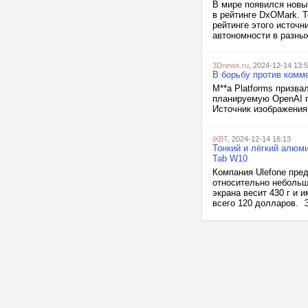
В мире появился новы
в рейтинге DxOMark. 
рейтинге этого источн
автономности в разных
3Dnews.ru
, 2024-12-14 13:
В борьбу против комм
M**a Platforms призв
планируемую OpenAI пр
Источник изображения: 
iXBT
, 2024-12-14 16:13
Тонкий и лёгкий алюми
Tab W10
Компания Ulefone пре
относительно небольш
экрана весит 430 г и 
всего 120 долларов. Э