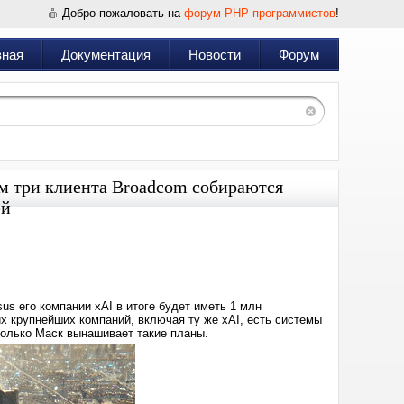
Добро пожаловать на
форум PHP программистов
!
вная
Документация
Новости
Форум
м три клиента Broadcom собираются
ей
Дата:
2024-
12-
14
20:47
s его компании xAI в итоге будет иметь 1 млн
х крупнейших компаний, включая ту же xAI, есть системы
 только Маск вынашивает такие планы.