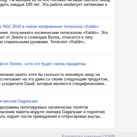
дить каждые 100 лет. Эта работа изобилует натяжками и
ке NGC 5643 в новом изображении телескопа «Хаббл»
ения, полученного космическим телескопом «Хаббл». Эта
ет от Земли в созвездии Волка, относится к типу
ми спиральными рукавами. Телескоп «Хаббл»,
alcon Shores, хотя это будет смена парадигмы
омпании занять хотя бы сколько-то значимую нишу на
рассчитывает на это даже со своим следующим продуктом,
ть ускорители Gaudi, которые являются специфическими...
я миссии Gaganyaan
программы пилотируемых космических полётов
спасению макета модуля экипажа Gaganyaan и поднятию
ыть поднят после приводнения и отбуксирован внутрь.
Разработка компании
ODWR