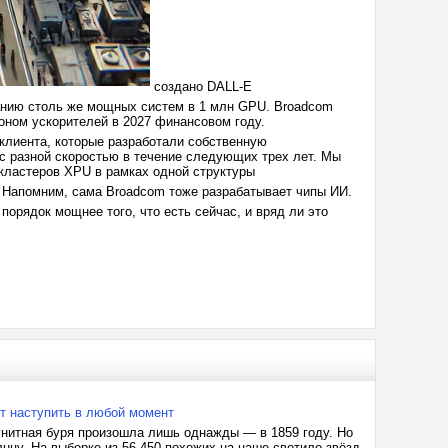
создано DALL-E
данию столь же мощных систем в 1 млн GPU. Broadcom
ионом ускорителей в 2027 финансовом году.
 клиента, которые разработали собственную
с разной скоростью в течение следующих трех лет. Мы
0 кластеров XPU в рамках одной структуры
. Напомним, сама Broadcom тоже разрабатывает чипы ИИ.
порядок мощнее того, что есть сейчас, и вряд ли это
т наступить в любой момент
нитная буря произошла лишь однажды — в 1859 году. Но
лнцу. На выборке из 56 450 похожих на наше светило звёзд