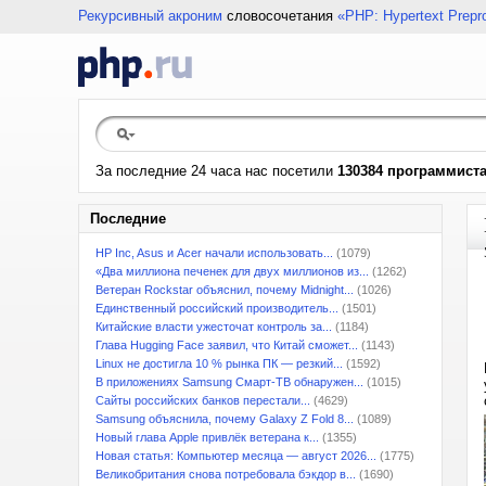
Рекурсивный акроним
словосочетания
«PHP: Hypertext Prepr
За последние 24 часа нас посетили
130384 программист
Последние
HP Inc, Asus и Acer начали использовать...
(1079)
«Два миллиона печенек для двух миллионов из...
(1262)
Ветеран Rockstar объяснил, почему Midnight...
(1026)
Единственный российский производитель...
(1501)
Китайские власти ужесточат контроль за...
(1184)
Глава Hugging Face заявил, что Китай сможет...
(1143)
Linux не достигла 10 % рынка ПК — резкий...
(1592)
В приложениях Samsung Смарт-ТВ обнаружен...
(1015)
Сайты российских банков перестали...
(4629)
Samsung объяснила, почему Galaxy Z Fold 8...
(1089)
Новый глава Apple привлёк ветерана к...
(1355)
Новая статья: Компьютер месяца — август 2026...
(1775)
Великобритания снова потребовала бэкдор в...
(1690)