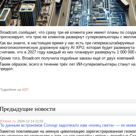
Broadcom сообщает, что сразу три её клиента уже имеют планы по соз
прогнозирует, что трое ее клиентов развернут суперкомпьютеры с милл
Как вы знаете, в настоящее время у нас есть три гипермасштабируемых
многопоколенческую дорожную карту AI XPU, которая будет развернута 
считаем, что в 2027 году каждый из них планирует развернуть 1 000 00
Кроме того, Broadcom получила подобные заказы ещё от двух компаний
Таким образом, всего в течение трёх лет ИИ-суперкомпьютеры станут на 
предел.
Подробнее на
iXBT
Предыдущие новости
3Dnews.ru
, 2024-12-14 21:02
По данным астрономов Солнце задолжало нам «конец света» — он може
Заметно повлиявшая на земную цивилизацию зарегистрированная геомаг
это цветочки по сравнению с тем, на что способны звёзды, подобные Со