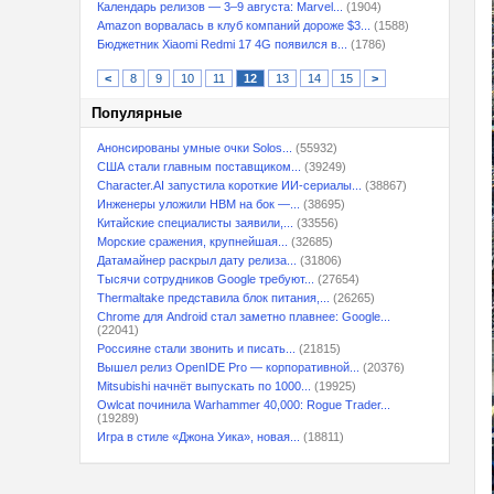
Календарь релизов — 3–9 августа: Marvel...
(1904)
Amazon ворвалась в клуб компаний дороже $3...
(1588)
Бюджетник Xiaomi Redmi 17 4G появился в...
(1786)
<
8
9
10
11
12
13
14
15
>
Популярные
Анонсированы умные очки Solos...
(55932)
США стали главным поставщиком...
(39249)
Character.AI запустила короткие ИИ-сериалы...
(38867)
Инженеры уложили HBM на бок —...
(38695)
Китайские специалисты заявили,...
(33556)
Морские сражения, крупнейшая...
(32685)
Датамайнер раскрыл дату релиза...
(31806)
Тысячи сотрудников Google требуют...
(27654)
Thermaltake представила блок питания,...
(26265)
Chrome для Android стал заметно плавнее: Google...
(22041)
Россияне стали звонить и писать...
(21815)
Вышел релиз OpenIDE Pro — корпоративной...
(20376)
Mitsubishi начнёт выпускать по 1000...
(19925)
Owlcat починила Warhammer 40,000: Rogue Trader...
(19289)
Игра в стиле «Джона Уика», новая...
(18811)