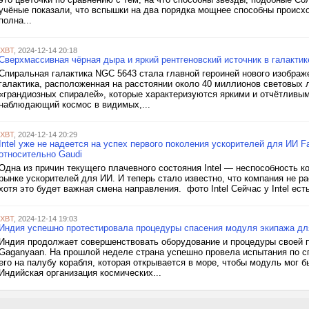
учёные показали, что вспышки на два порядка мощнее способны происхо
полна...
iXBT
, 2024-12-14 20:18
Сверхмассивная чёрная дыра и яркий рентгеновский источник в галакти
Cпиральная галактика NGC 5643 стала главной героиней нового изображ
галактика, расположенная на расстоянии около 40 миллионов световых л
«грандиозных спиралей», которыe характеризуются яркими и отчётливы
наблюдающий космос в видимых,...
iXBT
, 2024-12-14 20:29
Intel уже не надеется на успех первого поколения ускорителей для ИИ F
относительно Gaudi
Одна из причин текущего плачевного состояния Intel — неспособность к
рынке ускорителей для ИИ. И теперь стало известно, что компания не 
хотя это будет важная смена направления. фото Intel Сейчас у Intel ес
iXBT
, 2024-12-14 19:03
Индия успешно протестировала процедуры спасения модуля экипажа дл
Индия продолжает совершенствовать оборудование и процедуры своей 
Gaganyaan. На прошлой неделе страна успешно провела испытания по 
его на палубу корабля, которая открывается в море, чтобы модуль мог б
Индийская организация космических...