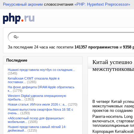
Рекурсивный акроним
словосочетания
«PHP: Hypertext Preprocessor»
За последние 24 часа нас посетили
141357 программистов
и
9358 
Последние
Китай успешно 
межспутниковы
Huawei представила ноутбук со складным...
(1545)
Китайская CXMT отказала Apple в
поставках...
(1265)
На фоне дефицита DRAM Apple обратилась
к...
(1779)
Western Digital удвоила операционную
прибыль...
(1353)
В четверг Китай успеш
Новая статья: ИИтоги июля 2026 г.: а...
(1270)
межспутниковых лазер
Huawei выпустила смартфон Nova 16 SE с
проектов по созданию
очень...
(1293)
Ракета-носитель Long
«Абсолютный позор для франшизы»:
включаться, стартова
мобильная...
(1505)
теплоизоляционные пл
Huawei представила самый лёгкий 14-
дюймовый...
(1215)
Корпорация Китайской