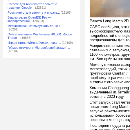
Chrome для Android стал заметно
плавнее: Google...
(22891)
Россияне стали звонить и писать...
(22165)
Вышел релиз OpenIDE Pro —
Ракета Long March 2D
корпоративной...
(20753)
Mitsubishi начнёт выпускать по 1000...
CASC сообщила, что п
(20261)
высокоскоростную лаз
Owlcat починила Warhammer 40,000: Rogue
подробностей о специф
Trader...
(19566)
предназначены для те
Игра в стиле «Джона Уика», новая...
(19109)
Американская система
Геймер отсудил у Microsoft свой аккаунт...
связанных с запуском,
(18184)
1160 километров, друг
км. Все орбиты наклон
Межспутниковые лазер
мегасозвездий, таких
группировка Qianfan /
проблему ограниченно
в связи с его зависи
Компания Changguang S
выделенный из Китайс
земля» в 2023 году.
Этот запуск стал четв
носителем Long March 
запуске ракеты-носит
использовали бортовы
несколько месяцев сп
Последняя неудача рак
коммерческий индонези