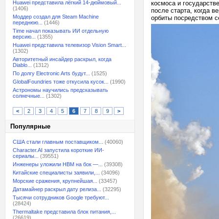
Huawei представила лёгкий 14-дюймовый...
космоса и государств
(1406)
после старта, когда в
Моддер создал для Steam Machine
орбиты посредством с
переднюю...
(1446)
Time начал показывать ИИ отдельную
версию...
(1355)
Huawei представила телевизор Vision Smart...
(1302)
Авторитетный инсайдер раскрыл, когда
Diablo...
(1312)
По долгу Electronic Arts будут...
(1525)
GlobalFoundries тоже откусила кусок...
(1990)
Астрономы научились предсказывать
солнечные...
(1302)
<
2
3
4
5
6
7
8
9
>
Популярные
США стали главным поставщиком...
(40060)
Character.AI запустила короткие ИИ-
сериалы...
(39551)
Инженеры уложили HBM на бок —...
(39308)
Китайские специалисты заявили,...
(34096)
Морские сражения, крупнейшая...
(33457)
Датамайнер раскрыл дату релиза...
(32295)
Тысячи сотрудников Google требуют...
(28424)
Thermaltake представила блок питания,...
(26619)