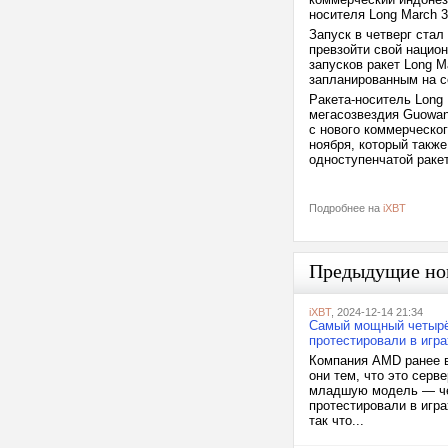
носителя Long March 3
Запуск в четверг стал
превзойти свой национ
запусков ракет Long 
запланированным на с
Ракета-носитель Long 
мегасозвездия Guowan
с нового коммерческо
ноября, который такж
одноступенчатой раке
Подробнее на
iXBT
Предыдущие но
iXBT
, 2024-12-14 21:34
Самый мощный четырё
протестировали в игра
Компания AMD ранее в
они тем, что это серв
младшую модель — чет
протестировали в игра
так что...