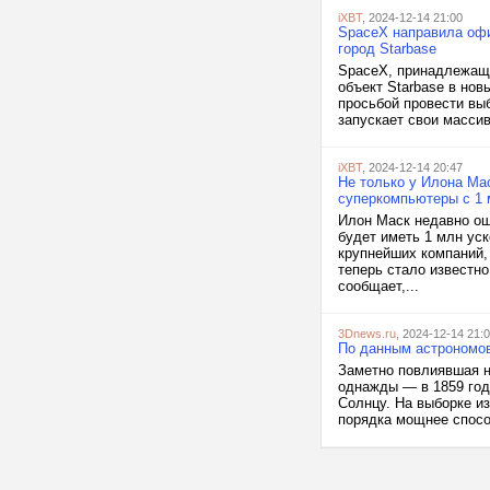
iXBT
, 2024-12-14 21:00
SpaceX направила офи
город Starbase
SpaceX, принадлежаща
объект Starbase в нов
просьбой провести выб
запускает свои массив
iXBT
, 2024-12-14 20:47
Не только у Илона Ма
суперкомпьютеры с 1 
Илон Маск недавно оша
будет иметь 1 млн ус
крупнейших компаний, 
теперь стало известн
сообщает,...
3Dnews.ru
, 2024-12-14 21:
По данным астрономов
Заметно повлиявшая н
однажды — в 1859 году
Солнцу. На выборке из
порядка мощнее спосо