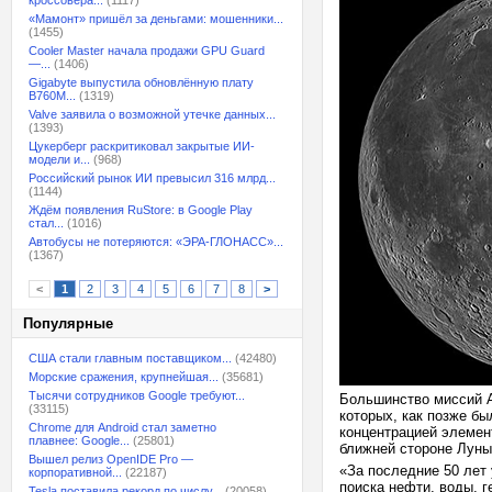
кроссовера...
(1117)
«Мамонт» пришёл за деньгами: мошенники...
(1455)
Cooler Master начала продажи GPU Guard
—...
(1406)
Gigabyte выпустила обновлённую плату
B760M...
(1319)
Valve заявила о возможной утечке данных...
(1393)
Цукерберг раскритиковал закрытые ИИ-
модели и...
(968)
Российский рынок ИИ превысил 316 млрд...
(1144)
Ждём появления RuStore: в Google Play
стал...
(1016)
Автобусы не потеряются: «ЭРА-ГЛОНАСС»...
(1367)
<
1
2
3
4
5
6
7
8
>
Популярные
США стали главным поставщиком...
(42480)
Морские сражения, крупнейшая...
(35681)
Тысячи сотрудников Google требуют...
Большинство миссий Ap
(33115)
которых, как позже бы
Chrome для Android стал заметно
концентрацией элемен
плавнее: Google...
(25801)
ближней стороне Луны
Вышел релиз OpenIDE Pro —
«За последние 50 лет
корпоративной...
(22187)
поиска нефти, воды, 
Tesla поставила рекорд по числу...
(20058)