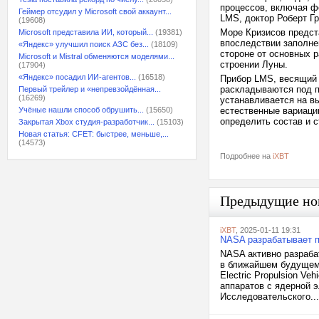
процессов, включая ф
Геймер отсудил у Microsoft свой аккаунт...
LMS, доктор Роберт Г
(19608)
Море Кризисов предст
Microsoft представила ИИ, который...
(19381)
впоследствии заполне
«Яндекс» улучшил поиск АЗС без...
(18109)
стороне от основных 
Microsoft и Mistral обменяются моделями...
строении Луны.
(17904)
«Яндекс» посадил ИИ-агентов...
(16518)
Прибор LMS, весящий 
раскладываются под п
Первый трейлер и «непревзойдённая...
(16269)
устанавливается на в
Учёные нашли способ обрушить...
(15650)
естественные вариаци
определить состав и 
Закрытая Xbox студия-разработчик...
(15103)
Новая статья: CFET: быстрее, меньше,...
(14573)
Подробнее на
iXBT
Предыдущие но
iXBT
, 2025-01-11 19:31
NASA разрабатывает п
NASA активно разраба
в ближайшем будущем.
Electric Propulsion V
аппаратов с ядерной 
Исследовательского...