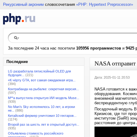
Рекурсивный акроним
словосочетания
«PHP: Hypertext Preprocessor»
За последние 24 часа нас посетили
105956 программистов
и
9425 
Последние
NASA отправит 
LG разработала пятислойный OLED для
будущих...
(221)
Дата: 2025-01-11 20:53
«К чёрту GTA, вот самая ожидаемая игра...
(394)
NASA готовится к важ
Контрабанда на рыбалке: секретная версия...
(597)
оборудования. Космич
M**a выпустила открытую ИИ-модель Muse...
внеземной магнитотел
(939)
беспрецедентную глуб
No Man’s Sky исполнилось 10 лет, а игроки
Посадочный модуль Blu
не...
(886)
Кризисов, где тот пр
Китайский фермер уничтожил 10 гектаров...
институтом (SwRI) зон
(1174)
расстояния до центра
Второй раз за шесть лет в открытый доступ...
(935)
Объявлена стоимость российского