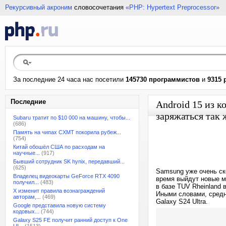
Рекурсивный акроним
словосочетания
«PHP: Hypertext Preprocessor»
За последние 24 часа нас посетили
145730 программистов
и
9315 
Последние
Android 15 из к
заряжаться так 
Subaru тратит по $10 000 на машину, чтобы...
(686)
Память на чипах CXMT покорила рубеж...
(754)
Китай обошёл США по расходам на
научные...
(917)
Бывший сотрудник SK hynix, передавший...
(625)
Samsung уже очень ск
Владелец видеокарты GeForce RTX 4090
время выйдут новые м
получил...
(483)
в базе TUV Rheinland 
X изменит правила вознаграждений
Иными словами, средн
авторам,...
(469)
Galaxy S24 Ultra.
Google представила новую систему
кодовых...
(744)
Galaxy S25 FE получит ранний доступ к One