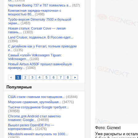
UI...
(1513)
Чертежи Boeing 737 и 787 появились в...
(827)
Компактная зарядка-«карточка» с
мощностью 80...
(1498)
Турбо-версия Dimensity 7500 и большой
экран...
(1453)
Новая статья: Corsair Cove — лихая
гавань....
(1303)
Land Cruiser, подвинься. В Россию едет...
(1394)
С дизайном как у Ferrari, полным приводом
и...
(1135)
Самый «злой» Volkswagen Tiguan:
Volkswagen...
(1166)
Новый Airbus A350F прошел важнейшую
проверку...
(1040)
<
1
2
3
4
5
6
7
8
>
Популярные
США стали главным поставщиком...
(41644)
Морские сражения, крупнейшая...
(34771)
Тысячи сотрудников Google требуют...
(30958)
Chrome для Android стал заметно
плавнее: Google...
(24839)
Вышел релиз OpenIDE Pro —
Фото: Giznext
корпоративной...
(21476)
Уже раскрыты и остал
Mitsubishi начнёт выпускать по 1000...
(20975)