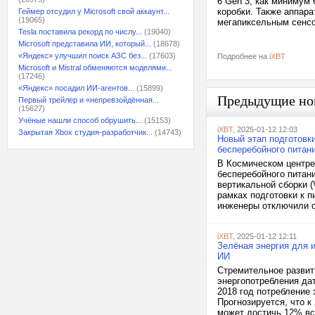
6 Gen 3, как минимум 
коробки. Также аппар
Геймер отсудил у Microsoft свой аккаунт...
(19065)
мегапиксельным сенсо
Tesla поставила рекорд по числу...
(19040)
Microsoft представила ИИ, который...
(18678)
«Яндекс» улучшил поиск АЗС без...
(17603)
Подробнее на
iXBT
Microsoft и Mistral обменяются моделями...
(17246)
«Яндекс» посадил ИИ-агентов...
(15899)
Предыдущие но
Первый трейлер и «непревзойдённая...
(15627)
Учёные нашли способ обрушить...
(15153)
iXBT
, 2025-01-12 12:03
Закрытая Xbox студия-разработчик...
(14743)
Новый этап подготовк
бесперебойного питан
В Космическом центре
бесперебойного питан
вертикальной сборки 
рамках подготовки к 
инженеры отключили о
iXBT
, 2025-01-12 12:11
Зелёная энергия для 
ИИ
Стремительное развит
энергопотребления да
2018 год потребление 
Прогнозируется, что к
может достичь 12% все