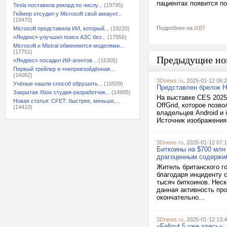
пациентах появится по
Tesla поставила рекорд по числу...
(19795)
Геймер отсудил у Microsoft свой аккаунт...
(19470)
Подробнее на
iXBT
Microsoft представила ИИ, который...
(19220)
«Яндекс» улучшил поиск АЗС без...
(17956)
Microsoft и Mistral обменяются моделями...
(17751)
Предыдущие но
«Яндекс» посадил ИИ-агентов...
(16305)
Первый трейлер и «непревзойдённая...
(16082)
3Dnews.ru
, 2025-01-12 06:
Учёные нашли способ обрушить...
(15509)
Представлен брелок H
Закрытая Xbox студия-разработчик...
(14995)
На выставке CES 2025
Новая статья: CFET: быстрее, меньше,...
OffGrid, которое позв
(14410)
владельцев Android и
Источник изображения:
3Dnews.ru
, 2025-01-12 07:
Биткоины на $700 млн 
драгоценным содерж
Житель британского г
благодаря инциденту 
тысяч биткоинов. Нес
данная активность пр
окончательно...
3Dnews.ru
, 2025-01-12 13:
«Fallout 5 уже здесь»