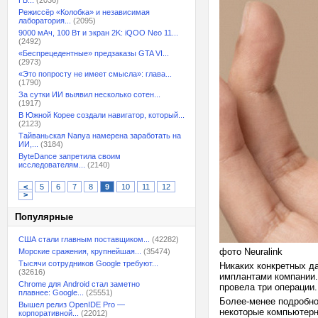
ГБ...
(2036)
Режиссёр «Колобка» и независимая
лаборатория...
(2095)
9000 мАч, 100 Вт и экран 2K: iQOO Neo 11...
(2492)
«Беспрецедентные» предзаказы GTA VI...
(2973)
«Это попросту не имеет смысла»: глава...
(1790)
За сутки ИИ выявил несколько сотен...
(1917)
В Южной Корее создали навигатор, который...
(2123)
Тайваньская Nanya намерена заработать на
ИИ,...
(3184)
ByteDance запретила своим
исследователям...
(2140)
<
5
6
7
8
9
10
11
12
>
Популярные
США стали главным поставщиком...
(42282)
фото Neuralink
Морские сражения, крупнейшая...
(35474)
Тысячи сотрудников Google требуют...
Никаких конкретных да
(32616)
имплантами компании. 
Chrome для Android стал заметно
провела три операции.
плавнее: Google...
(25551)
Более-менее подробно 
Вышел релиз OpenIDE Pro —
некоторые компьютерны
корпоративной...
(22012)