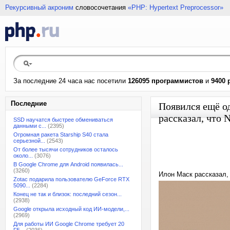
Рекурсивный акроним
словосочетания
«PHP: Hypertext Preprocessor»
За последние 24 часа нас посетили
126095 программистов
и
9400 
Последние
Появился ещё 
рассказал, что 
SSD научатся быстрее обмениваться
данными с...
(2395)
Огромная ракета Starship S40 стала
серьезной...
(2543)
От более тысячи сотрудников осталось
около...
(3076)
В Google Chrome для Android появилась...
(3260)
Илон Маск рассказал, 
Zotac подарила пользователю GeForce RTX
5090...
(2284)
Конец не так и близок: последний сезон...
(2938)
Google открыла исходный код ИИ-модели,...
(2969)
Для работы ИИ Google Chrome требует 20