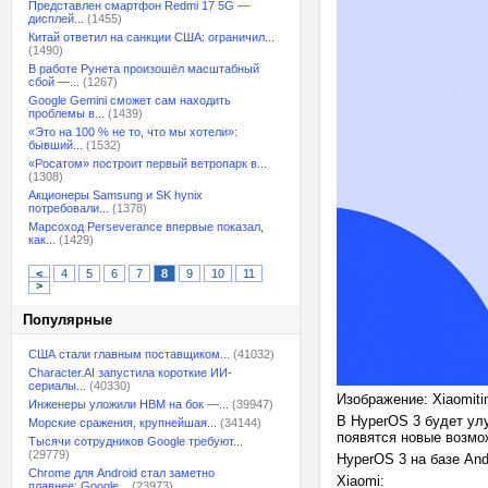
Представлен смартфон Redmi 17 5G —
дисплей...
(1455)
Китай ответил на санкции США: ограничил...
(1490)
В работе Рунета произошёл масштабный
сбой —...
(1267)
Google Gemini сможет сам находить
проблемы в...
(1439)
«Это на 100 % не то, что мы хотели»:
бывший...
(1532)
«Росатом» построит первый ветропарк в...
(1308)
Акционеры Samsung и SK hynix
потребовали...
(1378)
Марсоход Perseverance впервые показал,
как...
(1429)
<
4
5
6
7
8
9
10
11
>
Популярные
США стали главным поставщиком...
(41032)
Character.AI запустила короткие ИИ-
сериалы...
(40330)
Изображение: Xiaomit
Инженеры уложили HBM на бок —...
(39947)
В HyperOS 3 будет ул
Морские сражения, крупнейшая...
(34144)
появятся новые возмо
Тысячи сотрудников Google требуют...
(29779)
HyperOS 3 на базе An
Chrome для Android стал заметно
Xiaomi:
плавнее: Google...
(23973)