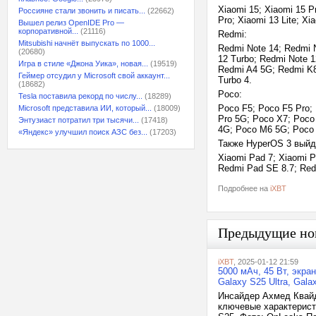
Xiaomi 15; Xiaomi 15 Pr
Россияне стали звонить и писать...
(22662)
Pro; Xiaomi 13 Lite; Xi
Вышел релиз OpenIDE Pro —
корпоративной...
(21116)
Redmi:
Mitsubishi начнёт выпускать по 1000...
Redmi Note 14; Redmi 
(20680)
12 Turbo; Redmi Note 
Игра в стиле «Джона Уика», новая...
(19519)
Redmi A4 5G; Redmi K8
Геймер отсудил у Microsoft свой аккаунт...
Turbo 4.
(18682)
Poco:
Tesla поставила рекорд по числу...
(18289)
Poco F5; Poco F5 Pro; 
Microsoft представила ИИ, который...
(18009)
Pro 5G; Poco X7; Poco
Энтузиаст потратил три тысячи...
(17418)
4G; Poco M6 5G; Poco 
«Яндекс» улучшил поиск АЗС без...
(17203)
Также HyperOS 3 выйд
Xiaomi Pad 7; Xiaomi P
Redmi Pad SE 8.7; Red
Подробнее на
iXBT
Предыдущие но
iXBT
, 2025-01-12 21:59
5000 мАч, 45 Вт, экра
Galaxy S25 Ultra, Gala
Инсайдер Ахмед Квайд
ключевые характерист