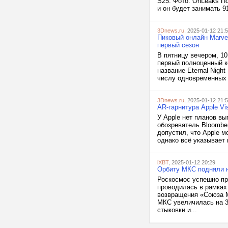
S25. Фото: OnLeaks По
и он будет занимать 9
3Dnews.ru
, 2025-01-12 21:
Пиковый онлайн Marvel
первый сезон
В пятницу вечером, 10
первый полноценный к
название Eternal Nigh
числу одновременных и
3Dnews.ru
, 2025-01-12 21:
AR-гарнитура Apple Vi
У Apple нет планов вы
обозреватель Bloombe
допустил, что Apple м
однако всё указывает н
iXBT
, 2025-01-12 20:29
Орбиту МКС подняли н
Роскосмос успешно пр
проводилась в рамках 
возвращения «Союза М
МКС увеличилась на 3
стыковки и...