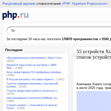
Рекурсивный акроним
словосочетания
«PHP: Hypertext Preprocessor»
За последние 24 часа нас посетили
170870 программистов
и
9342 
Последние
55 устройств Xi
список устройс
«Бесцеремонные клептоманы»: News Corp....
(1611)
SteamOS запустили на ноутбуке с AMD
Strix...
(1469)
Asus представила 24,5-дюймовые игровые...
(1505)
В России начались поставки первого...
(1461)
Тысячи серверов оказались под угрозой
Компания Xiaomi готов
взлома...
(1433)
в июле 2025 года, пра
Trouver представил роботы-пылесосы с...
(1473)
Intel неожиданно озолотила SoftBank, но...
(1455)
Строить можно — пользоваться нельзя:
Техас...
(1363)