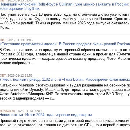
iXBT
, 2025-01-13 01:40
Новейший «японский Rolls-Royce Cullinan» уже можно заказать в России
2025 оценили в рублях
Наступил всего лишь 13 день 2025 года, но столичный дилер уже готов 
2025 года выпуска. Судя по всему, машину привезут из Японии. Срок о
— 66,5 млн рублей. Таким образом машина 2025 года выпуска оказалась
Фото:...
iXBT
, 2025-01-13 01:05
«Состояние практически идеал». В России продают очень редкий Packard
В Самаре выставили на продажу интересный образец американского авт
России с 2011 года, владелец в нашей стране один, а пробег для 70-лет
практически идеал», — охарактеризовал машину продавец. Фото: Auto.ru
кузове кабриолет...
iXBT
, 2025-01-12 23:56
7 мест, полный привод, 1102 л.с. и «Глаз Бога». Рассекречен флагманск
Китайский Минпром сертифицировал и выдал разрешение на серийное п
модели линейки Dynasty. Машина будет предлагаться с двумя вариантам
Фото: Autohome/Минпром КНР По техническим параметрам BYD Tang L у
версия (заднеприводная) — с...
3Dnews.ru
, 2025-01-13 00:00
Новая статья: Итоги 2024 года: игровые видеокарты
Прошлый год отметился типичными для второй половины цикла релизами
только не отказалась от планов на дискретные GPU, но и первой выпуст