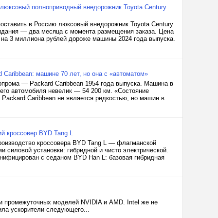
: люксовый полноприводный внедорожник Toyota Century
поставить в Россию люксовый внедорожник Toyota Century
жидания — два месяца с момента размещения заказа. Цена
 на 3 миллиона рублей дороже машины 2024 года выпуска.
 Caribbean: машине 70 лет, но она с «автоматом»
опрома — Packard Caribbean 1954 года выпуска. Машина в
него автомобиля невелик — 54 200 км. «Состояние
 Packard Caribbean не является редкостью, но машин в
ий кроссовер BYD Tang L
роизводство кроссовера BYD Tang L — флагманской
и силовой установки: гибридной и чисто электрической.
нифицирован с седаном BYD Han L: базовая гибридная
 промежуточных моделей NVIDIA и AMD. Intel же не
ила ускорители следующего...