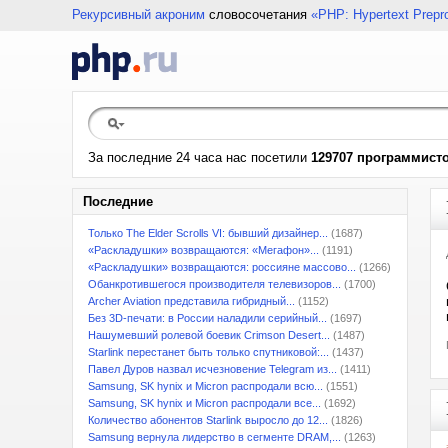
Рекурсивный акроним
словосочетания
«PHP: Hypertext Prepr
За последние 24 часа нас посетили
129707 программист
Последние
Только The Elder Scrolls VI: бывший дизайнер...
(1687)
«Раскладушки» возвращаются: «Мегафон»...
(1191)
«Раскладушки» возвращаются: россияне массово...
(1266)
Обанкротившегося производителя телевизоров...
(1700)
Archer Aviation представила гибридный...
(1152)
Без 3D-печати: в России наладили серийный...
(1697)
Нашумевший ролевой боевик Crimson Desert...
(1487)
Starlink перестанет быть только спутниковой:...
(1437)
Павел Дуров назвал исчезновение Telegram из...
(1411)
Samsung, SK hynix и Micron распродали всю...
(1551)
Samsung, SK hynix и Micron распродали все...
(1692)
Количество абонентов Starlink выросло до 12...
(1826)
Samsung вернула лидерство в сегменте DRAM,...
(1263)