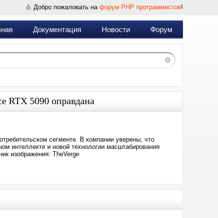
Добро пожаловать на
форум PHP программистов
!
вная
Документация
Новости
Форум
rce RTX 5090 оправдана
потребительском сегменте. В компании уверены, что
ном интеллекте и новой технологии масштабирования
ник изображения: TheVerge