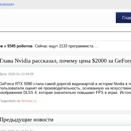
ocessor»
Гла
ов
и
9345 роботов
. Сейчас ищут 2133 программиста ...
Глава Nvidia рассказал, почему цена $2000 за GeFo
Дата: 2025-01-13 04:29
GeForce RTX 5090 стала самой дорогой видеокартой в истории Nvidia в 
пользователи оценят её производительность, основанную на искусствен
изображения DLSS 4, которая значительно повышает FPS в играх. Источ
Подробнее на
3Dnews.ru
Предыдущие новости