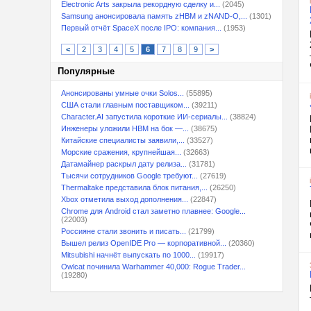
Electronic Arts закрыла рекордную сделку и...
(2045)
Samsung анонсировала память zHBM и zNAND-O,...
(1301)
Первый отчёт SpaceX после IPO: компания...
(1953)
<
2
3
4
5
6
7
8
9
>
Популярные
Анонсированы умные очки Solos...
(55895)
США стали главным поставщиком...
(39211)
Character.AI запустила короткие ИИ-сериалы...
(38824)
Инженеры уложили HBM на бок —...
(38675)
Китайские специалисты заявили,...
(33527)
Морские сражения, крупнейшая...
(32663)
Датамайнер раскрыл дату релиза...
(31781)
Тысячи сотрудников Google требуют...
(27619)
Thermaltake представила блок питания,...
(26250)
Xbox отметила выход дополнения...
(22847)
Chrome для Android стал заметно плавнее: Google...
(22003)
Россияне стали звонить и писать...
(21799)
Вышел релиз OpenIDE Pro — корпоративной...
(20360)
Mitsubishi начнёт выпускать по 1000...
(19917)
Owlcat починила Warhammer 40,000: Rogue Trader...
(19280)