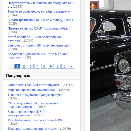
Подготовительные работы по сведению МКС
с...
(1519)
Только за один месяц китайцы заказали у...
(1546)
Subaru тратит по $10 000 на машину, чтобы...
(1625)
Память на чипах CXMT покорила рубеж...
(1805)
Китай обошёл США по расходам на
научные...
(1776)
Бывший сотрудник SK hynix, передавший...
(1090)
Владелец видеокарты GeForce RTX 4090
получил...
(892)
<
1
2
3
4
5
6
7
8
>
Популярные
США стали главным поставщиком...
(41755)
Морские сражения, крупнейшая...
(34888)
Тысячи сотрудников Google требуют...
(31242)
Chrome для Android стал заметно
плавнее: Google...
(24986)
Вышел релиз OpenIDE Pro —
корпоративной...
(21563)
Mitsubishi начнёт выпускать по 1000...
(21026)
Tesla поставила рекорд по числу...
(19179)