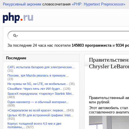
Рекурсивный акроним
словосочетания
«PHP: Hypertext Preprocessor»
За последние 24 часа нас посетили
145803 программиста
и
9334 р
Последние
Правительственн
Chrysler LeBar
CATL испытала батарею для электрических...
(31)
Похоже, зря Mazda рвалась в премиум....
(23)
Не нужны ни 5G, ни LTE, ни мобильные...
(35)
Cloudflare: Через пять лет ИИ будет...
(126)
SpaceX передумала: «тарелку» Starlink Mini...
(483)
Правительственный ав
млн рублей.
Один нанометр — и обычный материал...
(608)
Этот автомобиль стал
«Сюрреализм во всей красе»: первое...
(843)
составленного аналит
Целых 40 Вт для встроенной графики: Intel...
(915)
Корпус толщиной всего 4,5 мм и две
половины,...
(927)