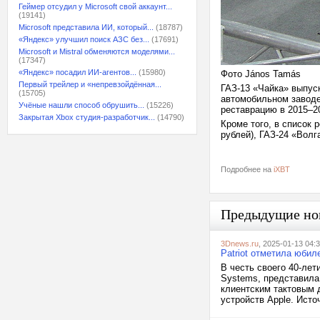
Геймер отсудил у Microsoft свой аккаунт...
(19141)
Microsoft представила ИИ, который...
(18787)
«Яндекс» улучшил поиск АЗС без...
(17691)
Microsoft и Mistral обменяются моделями...
(17347)
«Яндекс» посадил ИИ-агентов...
(15980)
Фото János Tamás
Первый трейлер и «непревзойдённая...
ГАЗ-13 «Чайка» выпуск
(15705)
автомобильном заводе
Учёные нашли способ обрушить...
(15226)
реставрацию в 2015–2
Закрытая Xbox студия-разработчик...
(14790)
Кроме того, в список 
рублей), ГАЗ-24 «Волга
Подробнее на
iXBT
Предыдущие но
3Dnews.ru
, 2025-01-13 04:
Patriot отметила юбил
В честь своего 40-лет
Systems, представила
клиентским тактовым 
устройств Apple. Исто