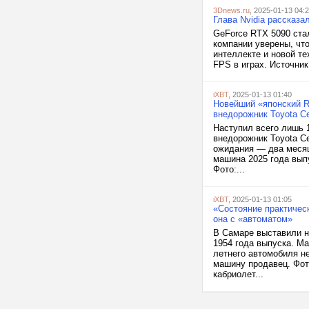
3Dnews.ru
, 2025-01-13 04:
Глава Nvidia рассказа
GeForce RTX 5090 стал
компании уверены, чт
интеллекте и новой т
FPS в играх. Источник
iXBT
, 2025-01-13 01:40
Новейший «японский R
внедорожник Toyota Ce
Наступил всего лишь 
внедорожник Toyota Ce
ожидания — два месяц
машина 2025 года вып
Фото:...
iXBT
, 2025-01-13 01:05
«Состояние практическ
она с «автоматом»
В Самаре выставили н
1954 года выпуска. Ма
летнего автомобиля н
машину продавец. Фото
кабриолет...