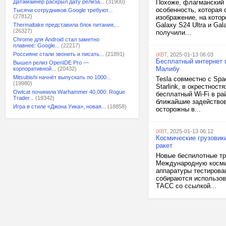
Датамайнер раскрыл дату релиза...
(31900)
Похоже, флагманский 
особенность, которая 
Тысячи сотрудников Google требуют...
(27812)
изображение, на кото
Galaxy S24 Ultra и Ga
Thermaltake представила блок питания,...
(26327)
получили...
Chrome для Android стал заметно
плавнее: Google...
(22217)
Россияне стали звонить и писать...
(21891)
iXBT
, 2025-01-13 06:03
Бесплатный интернет 
Вышел релиз OpenIDE Pro —
Малибу
корпоративной...
(20432)
Mitsubishi начнёт выпускать по 1000...
Tesla совместно с Sp
(19980)
Starlink, в окрестнос
Owlcat починила Warhammer 40,000: Rogue
бесплатный Wi-Fi в р
Trader...
(19342)
ближайшие задействов
Игра в стиле «Джона Уика», новая...
(18858)
осторожны в...
iXBT
, 2025-01-13 06:12
Космические грузовик
ракет
Новые беспилотные тр
Международную космич
аппаратуры тестирован
собираются использов
ТАСС со ссылкой...