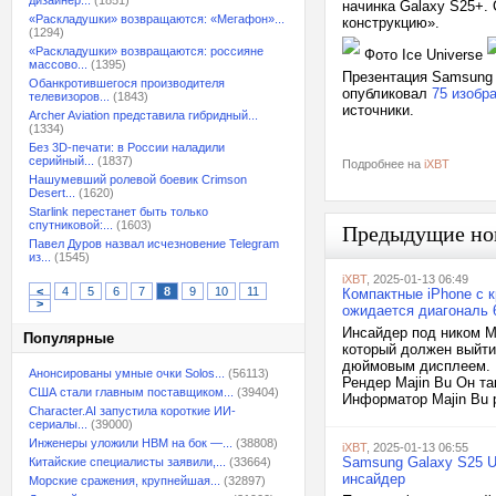
дизайнер...
(1851)
начинка Galaxy S25+.
«Раскладушки» возвращаются: «Мегафон»...
конструкцию».
(1294)
«Раскладушки» возвращаются: россияне
Фото Ice Universe
массово...
(1395)
Презентация Samsung G
Обанкротившегося производителя
опубликовал
75 изобр
телевизоров...
(1843)
источники.
Archer Aviation представила гибридный...
(1334)
Без 3D-печати: в России наладили
серийный...
(1837)
Подробнее на
iXBT
Нашумевший ролевой боевик Crimson
Desert...
(1620)
Starlink перестанет быть только
спутниковой:...
(1603)
Предыдущие но
Павел Дуров назвал исчезновение Telegram
из...
(1545)
iXBT
, 2025-01-13 06:49
<
4
5
6
7
8
9
10
11
Компактные iPhone с 
>
ожидается диагональ
Инсайдер под ником M
Популярные
который должен выйти
дюймовым дисплеем. M
Анонсированы умные очки Solos...
(56113)
Рендер Majin Bu Он та
США стали главным поставщиком...
(39404)
Информатор Majin Bu р
Character.AI запустила короткие ИИ-
сериалы...
(39000)
Инженеры уложили HBM на бок —...
(38808)
iXBT
, 2025-01-13 06:55
Samsung Galaxy S25 U
Китайские специалисты заявили,...
(33664)
инсайдер
Морские сражения, крупнейшая...
(32897)