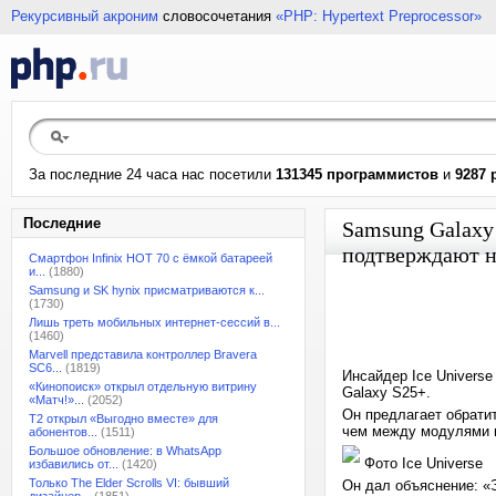
Рекурсивный акроним
словосочетания
«PHP: Hypertext Preprocessor»
За последние 24 часа нас посетили
131345 программистов
и
9287 
Последние
Samsung Galaxy 
подтверждают н
Смартфон Infinix HOT 70 с ёмкой батареей
и...
(1880)
Samsung и SK hynix присматриваются к...
(1730)
Лишь треть мобильных интернет-сессий в...
(1460)
Marvell представила контроллер Bravera
SC6...
(1819)
Инсайдер Ice Univers
«Кинопоиск» открыл отдельную витрину
Galaxy S25+.
«Матч!»...
(2052)
Он предлагает обрати
T2 открыл «Выгодно вместе» для
чем между модулями н
абонентов...
(1511)
Большое обновление: в WhatsApp
Фото Ice Universe
избавились от...
(1420)
Только The Elder Scrolls VI: бывший
Он дал объяснение: «