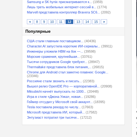
Samsung и SK hynix присматриваются к...
(1959)
Лишь треть мобильных интернет-сессий в...
(1774)
Marvell представила контроллер Bravera SC6...
(2092)
<
8
9
10
11
12
13
14
15
>
Популярные
США стали главным поставщиком...
(40436)
Character.AI запустила короткие ИИ-сериалы...
(39911)
Инженеры уложили HBM на бок —...
(39598)
Морские сражения, крупнейшая...
(33761)
Тысячи сотрудников Google требуют...
(28947)
Thermaltake представила блок питания,...
(26815)
Chrome для Android стал заметно плавнее: Google...
(23346)
Россияне стали звонить и писать...
(22383)
Вышел релиз OpenIDE Pro — корпоративной...
(20908)
Mitsubishi начнёт выпускать по 1000...
(20448)
Игра в стиле «Джона Уика», новая...
(19286)
Геймер отсудил у Microsoft свой аккаунт...
(18395)
Tesla поставила рекорд по числу...
(17663)
Microsoft представила ИИ, который...
(17582)
Энтузиаст потратил три тысячи...
(17212)