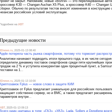
проект не закрыт. Напомним, новые «Волги» — это перелицованные авто
кроссовер K30 — Changan Auchan X5 Plus, а кроссовер K40 — Changan U
сборки. Обычно по результатам тестов вносят изменения в конструкци
нюансам российских условий эксплуатации.
Подробнее на
iXBT
Предыдущие новости
3Dnews.ru
, 2025-01-13 08:40
Apple потеряла часть рынка смартфонов, потому что тормозит распростра
Аналитики начинают подводить итоги прошлого года, в их числе сегодня 
определили динамику поставок смартфонов среди пяти крупнейших прои
продаж на 2 % и уступила конкурентам один процентный пункт, а Samsun
поставки на 1...
3Dnews.ru
, 2025-01-13 10:00
Криптозамок Fplus — новое слово в защите КИИ
Криптозамок от Fplus предлагает уникальную для российских пользова
защищает собственно сервер, но и BMC, а также предлагает расширенны
параметров внутри...
iXBT
, 2025-01-13 09:13
Всего один «китаец» в топе: «ГАЗ», «УАЗ», Lada, Sollers и Dongfeng во