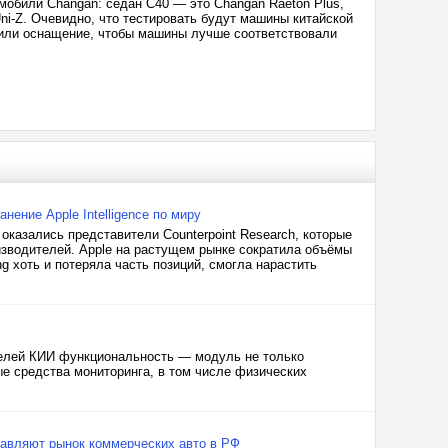
мобили Changan: седан C40 — это Changan Raeton Plus,
ni-Z. Очевидно, что тестировать будут машины китайской
ю или оснащение, чтобы машины лучше соответствовали
нение Apple Intelligence по миру
оказались представители Counterpoint Research, которые
зводителей. Apple на растущем рынке сократила объёмы
g хоть и потеряла часть позиций, смогла нарастить
телей КИИ функциональность — модуль не только
е средства мониторинга, в том числе физических
зглавляют рынок коммерческих авто в РФ