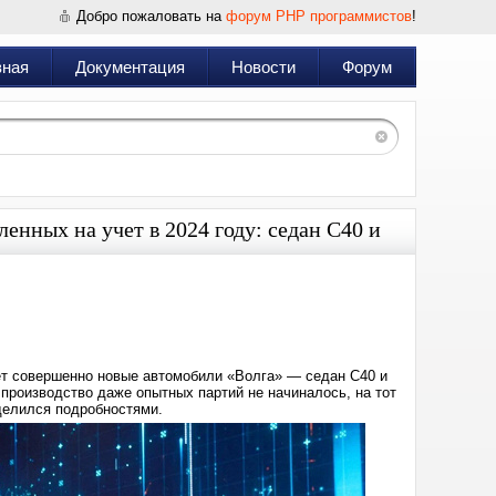
Добро пожаловать на
форум PHP программистов
!
вная
Документация
Новости
Форум
енных на учет в 2024 году: седан C40 и
Дата:
2025-
01-
13
09:59
чет совершенно новые автомобили «Волга» — седан C40 и
 производство даже опытных партий не начиналось, на тот
делился подробностями.