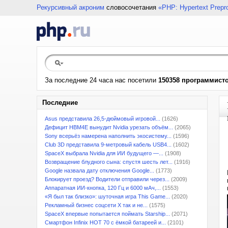
Рекурсивный акроним
словосочетания
«PHP: Hypertext Prepr
За последние 24 часа нас посетили
150358 программист
Последние
Asus представила 26,5-дюймовый игровой...
(1626)
Дефицит HBM4E вынудит Nvidia урезать объём...
(2065)
Sony всерьёз намерена наполнить экосистему...
(1596)
Club 3D представила 9-метровый кабель USB4...
(1602)
SpaceX выбрала Nvidia для ИИ будущего —...
(1908)
Возвращение блудного сына: спустя шесть лет...
(1916)
Google назвала дату отключения Google...
(1773)
Блокирует проезд? Водители отправили через...
(2009)
Аппаратная ИИ-кнопка, 120 Гц и 6000 мАч,...
(1553)
«Я был так близко»: шуточная игра This Game...
(2020)
Рекламный бизнес соцсети X так и не...
(1575)
SpaceX впервые попытается поймать Starship...
(2071)
Смартфон Infinix HOT 70 с ёмкой батареей и...
(2101)