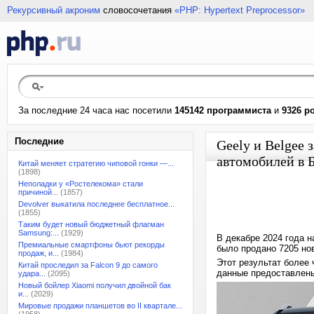
Рекурсивный акроним
словосочетания
«PHP: Hypertext Preprocessor»
За последние 24 часа нас посетили
145142 программиста
и
9326 р
Последние
Geely и Belgee
автомобилей в 
Китай меняет стратегию чиповой гонки —...
(1898)
Неполадки у «Ростелекома» стали
причиной...
(1857)
Devolver выкатила последнее бесплатное...
(1855)
Таким будет новый бюджетный флагман
Samsung:...
(1929)
В декабре 2024 года 
Премиальные смартфоны бьют рекорды
было продано 7205 но
продаж, и...
(1984)
Этот результат более
Китай проследил за Falcon 9 до самого
данные предоставлен
удара...
(2095)
Новый бойлер Xiaomi получил двойной бак
и...
(2029)
Мировые продажи планшетов во II квартале...