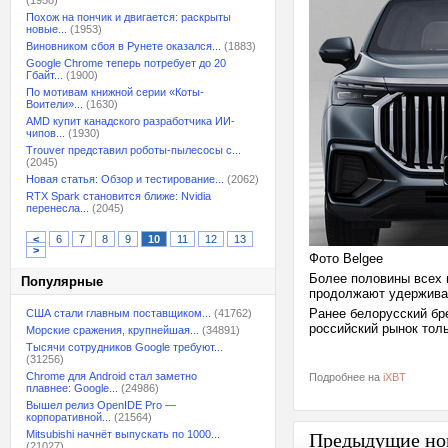
(1958)
Похож на пончик и двигается: раскрыты
новые...
(1953)
Виновником сбоя в Рунете оказался...
(1883)
Google Chrome теперь потребует до 20
Гбайт...
(1900)
По мотивам книжной серии «Коты-
Воители»...
(1630)
AMD купит канадского разработчика ИИ-
чипов...
(1930)
Trouver представил роботы-пылесосы с...
(2045)
Новая статья: Обзор и тестирование...
(2062)
RTX Spark становится ближе: Nvidia
перенесла...
(2045)
<
6
7
8
9
10
11
12
13
>
Фото Belgee
Более половины всех 
Популярные
продолжают удерживат
Ранее белорусский бр
США стали главным поставщиком...
(41762)
российский рынок толь
Морские сражения, крупнейшая...
(34891)
Тысячи сотрудников Google требуют...
(31256)
Chrome для Android стал заметно
Подробнее на
iXBT
плавнее: Google...
(24986)
Вышел релиз OpenIDE Pro —
корпоративной...
(21564)
Mitsubishi начнёт выпускать по 1000...
Предыдущие но
(21027)