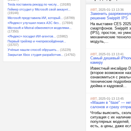
Tesla поставила рекорд по числу...
(19180)
Геймер отсудил у Microsoft свой аккаунт...
iXBT
, 2025-01-13 13:36
(19144)
Заменить разряженную
решение Swippitt IPS
Microsoft представила ИИ, который...
(18789)
«Яндекс» улучшил поиск АЗС без...
(17694)
На выставке CES 2025
Microsoft и Mistral обменяются моделями...
смартфонов. Swippitt 
(17350)
(IPS), простое, но у
«Яндекс» посадил ИИ-агентов...
(15982)
механические техноло
модуль,...
Первый трейлер и «непревзойдённая...
(15707)
Учёные нашли способ обрушить...
(15229)
iXBT
, 2025-01-13 13:41
Закрытая Xbox студия-разработчик...
(14792)
Самый дешевый iPhone
камеру
Известный инсайдер Di
(второе возможное на
ознакомиться с реальн
технические подробно
дюйма и кадровой...
iXBT
, 2025-01-13 13:45
«Машин в "базе" — не
салонов и сразу отпр
Чтобы выяснить, сколь
ситуация с их наличи
популярных моделей, в
есть, а цены, даже ес