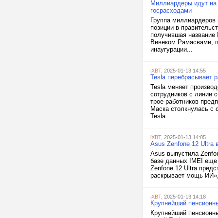
Миллиардеры идут на 
госрасходами
Группа миллиардеров 
позиции в правительс
получившая название 
Вивеком Рамасвами, п
инаугурации...
iXBT
, 2025-01-13 14:55
Tesla перебрасывает р
Tesla меняет произво
сотрудников с линии с
трое работников пред
Маска столкнулась с 
Tesla...
iXBT
, 2025-01-13 14:05
Asus Zenfone 12 Ultra
Asus выпустила Zenfon
базе данных IMEI еще 
Zenfone 12 Ultra пред
раскрывает мощь ИИ», 
iXBT
, 2025-01-13 14:18
Крупнейший пенсионны
Крупнейший пенсионны