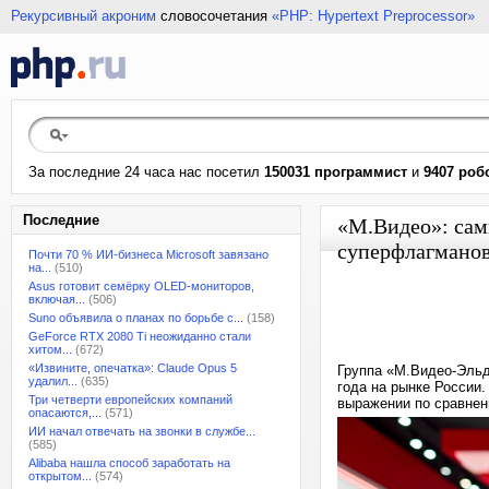
Рекурсивный акроним
словосочетания
«PHP: Hypertext Preprocessor»
За последние 24 часа нас посетил
150031 программист
и
9407 роб
Последние
«М.Видео»: сам
суперфлагманов
Почти 70 % ИИ-бизнеса Microsoft завязано
на...
(510)
Asus готовит семёрку OLED-мониторов,
включая...
(506)
Suno объявила о планах по борьбе с...
(158)
GeForce RTX 2080 Ti неожиданно стали
хитом...
(672)
«Извините, опечатка»: Claude Opus 5
Группа «М.Видео-Эльд
удалил...
(635)
года на рынке России
Три четверти европейских компаний
выражении по сравнен
опасаются,...
(571)
ИИ начал отвечать на звонки в службе...
(585)
Alibaba нашла способ заработать на
открытом...
(574)