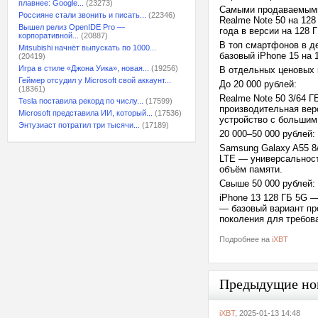
плавнее: Google...
(23273)
Самыми продаваемыми 
Россияне стали звонить и писать...
(22346)
Realme Note 50 на 128
Вышел релиз OpenIDE Pro —
года в версии на 128 Г
корпоративной...
(20887)
В топ смартфонов в д
Mitsubishi начнёт выпускать по 1000...
базовый iPhone 15 на 1
(20419)
Игра в стиле «Джона Уика», новая...
(19256)
В отдельных ценовых 
Геймер отсудил у Microsoft свой аккаунт...
До 20 000 рублей:
(18361)
Realme Note 50 3/64 Г
Tesla поставила рекорд по числу...
(17599)
производительная вер
Microsoft представила ИИ, который...
(17536)
устройство с большим
Энтузиаст потратил три тысячи...
(17189)
20 000–50 000 рублей:
Samsung Galaxy A55 8/
LTE — универсальност
объём памяти.
Свыше 50 000 рублей:
iPhone 13 128 ГБ 5G 
— базовый вариант пр
поколения для требо
Подробнее на
iXBT
Предыдущие но
iXBT
, 2025-01-13 14:48