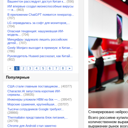
Вашингтон расследует доступ Китая к...
(556)
ИИ впервые создал жизнеспособные вирусы
— в...
(863)
В приложении ChatGPT появится генератор...
(707)
LG оправдалась за софт для мониторов,...
(704)
Опасная тенденция: нашумевшая ИИ-
модель...
(704)
Минцифры задумало лишить российских
детей...
(707)
Geely Monjaro выходит в премиум: в Китае...
(786)
Руководитель Huawei рассказал, как Китай...
(802)
<
1
2
3
4
5
6
7
8
>
Популярные
США стали главным поставщиком...
(40377)
Character.AI запустила короткие ИИ-
сериалы...
(39835)
Инженеры уложили HBM на бок —...
(39547)
Морские сражения, крупнейшая...
(33707)
Тысячи сотрудников Google требуют...
Сгенерировано нейрос
(28866)
Всего россияне купил
Thermaltake представила блок питания,...
(26778)
количественном выраже
Chrome для Android стал заметно
выражении рынок возгл