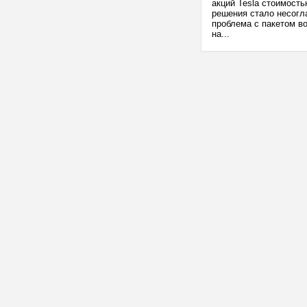
акций Tesla стоимость
решения стало несогл
проблема с пакетом в
на...