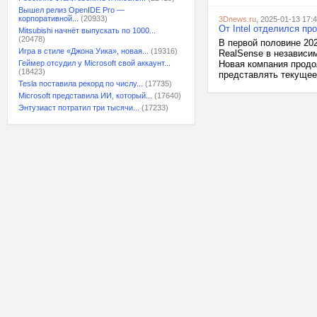
Вышел релиз OpenIDE Pro —
корпоративной...
(20933)
3Dnews.ru
, 2025-01-13 17:
От Intel отделился п
Mitsubishi начнёт выпускать по 1000...
(20478)
В первой половине 202
Игра в стиле «Джона Уика», новая...
(19316)
RealSense в независим
Геймер отсудил у Microsoft свой аккаунт...
Новая компания продо
(18423)
представлять текущее 
Tesla поставила рекорд по числу...
(17735)
Microsoft представила ИИ, который...
(17640)
Энтузиаст потратил три тысячи...
(17233)