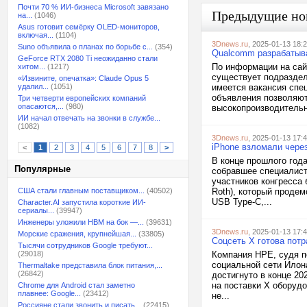
Почти 70 % ИИ-бизнеса Microsoft завязано
Предыдущие но
на...
(1046)
Asus готовит семёрку OLED-мониторов,
включая...
(1104)
3Dnews.ru
, 2025-01-13 18:
Suno объявила о планах по борьбе с...
(354)
Qualcomm разрабатыва
GeForce RTX 2080 Ti неожиданно стали
По информации на сай
хитом...
(1217)
существует подраздел
«Извините, опечатка»: Claude Opus 5
удалил...
(1051)
имеется вакансия спе
объявления позволяют
Три четверти европейских компаний
опасаются,...
(980)
высокопроизводительн
ИИ начал отвечать на звонки в службе...
(1082)
3Dnews.ru
, 2025-01-13 17:
iPhone взломали через
<
1
2
3
4
5
6
7
8
>
В конце прошлого год
Популярные
собравшее специалист
участников конгресса
США стали главным поставщиком...
(40502)
Roth), который проде
USB Type-C,...
Character.AI запустила короткие ИИ-
сериалы...
(39947)
Инженеры уложили HBM на бок —...
(39631)
3Dnews.ru
, 2025-01-13 17:
Морские сражения, крупнейшая...
(33805)
Соцсеть X готова пот
Тысячи сотрудников Google требуют...
(29018)
Компания HPE, судя п
социальной сети Илона
Thermaltake представила блок питания,...
(26842)
достигнуто в конце 20
на поставки X оборудо
Chrome для Android стал заметно
плавнее: Google...
(23412)
не...
Россияне стали звонить и писать...
(22415)