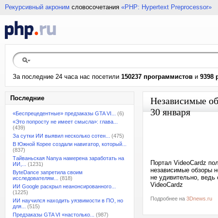
Рекурсивный акроним
словосочетания
«PHP: Hypertext Preprocessor»
За последние 24 часа нас посетили
150237 программистов
и
9398 
Последние
Независимые об
30 января
«Беспрецедентные» предзаказы GTA VI...
(6)
«Это попросту не имеет смысла»: глава...
(439)
За сутки ИИ выявил несколько сотен...
(475)
В Южной Корее создали навигатор, который...
(837)
Тайваньская Nanya намерена заработать на
Портал VideoCardz пол
ИИ,...
(1231)
независимые обзоры н
ByteDance запретила своим
не удивительно, ведь 
исследователям...
(818)
VideoCardz
ИИ Google раскрыл неанонсированного...
(1225)
Подробнее на
3Dnews.ru
ИИ научился находить уязвимости в ПО, но
для...
(515)
Предзаказы GTA VI «настолько...
(987)