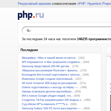
Рекурсивный акроним
словосочетания
«PHP: Hypertext Prepr
За последние 24 часа нас посетили
146235 программист
Последние
Минцифры: «Max в нашей жизни остается...
(162)
API открывается: в Max разрешили создавать...
(344)
Samsung представила 200-Мп датчик...
(174)
«Вершина высокомерия Rockstar»: фанаты...
(170)
Космодром Восточный подготовили к запуску...
(340)
Инженеры Google создали портативный...
(267)
SK hynix потратит $38 млрд на расширение...
(271)
Unitree подготовилась к выходу на биржу —...
(499)
Хакеры атаковали десятки крупнейших...
(343)
ИИ в поиске Google убедил людей, что...
(834)
Создатель TikTok разрабатывает ИИ-модель с...
(285)
Суд обязал M**a изменить F******k и...
(690)
Samsung Galaxy S26 FE почти рассекречен —...
(683)