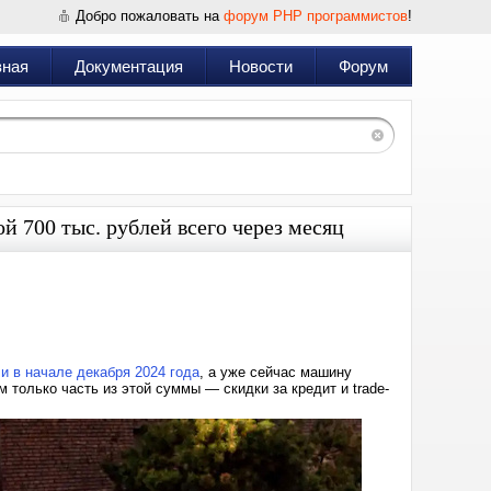
Добро пожаловать на
форум PHP программистов
!
вная
Документация
Новости
Форум
й 700 тыс. рублей всего через месяц
Дата:
2025-
01-
13
19:43
и в начале декабря 2024 года
, а уже сейчас машину
 только часть из этой суммы — скидки за кредит и trade-