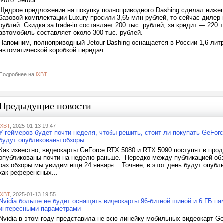
Фото: Jetour
Щедрое предложение на покупку полноприводного Dashing сделал нижег
базовой комплектации Luxury просили 3,65 млн рублей, то сейчас дилер
рублей. Скидка за trade-in составляет 200 тыс. рублей, за кредит — 220
автомобиль составляет около 300 тыс. рублей.
Напомним, полноприводный Jetour Dashing оснащается в России 1,6-лит
автоматической коробкой передач.
Подробнее на
iXBT
Предыдущие новости
iXBT
, 2025-01-13 19:47
У геймеров будет почти неделя, чтобы решить, стоит ли покупать GeForc
будут опубликованы обзоры
Как известно, видеокарты GeForce RTX 5080 и RTX 5090 поступят в прод
опубликованы почти на неделю раньше. Нередко между публикацией обзо
раз обзоры мы увидим ещё 24 января. Точнее, в этот день будут опубл
как референсных...
iXBT
, 2025-01-13 19:55
Nvidia больше не будет оснащать видеокарты 96-битной шиной и 6 ГБ па
интересными параметрами
Nvidia в этом году представила не всю линейку мобильных видеокарт G