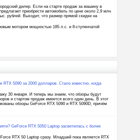
ородский дилер. Если на старте продаж за машину в
 предлагает приобрести автомобиль по цене около 2,9 млн
 тыс. рублей. Выходит, что размер прямой скидки на
ровым мотором мощностью 185 л.с. и 8-ступенчатой
e RTX 5090 за 2000 долларов. Стало известно, когда
ажу 30 января. И теперь мы знаем, что обзоры будут
ров и стартом продаж имеется всего один день. В этот
икованы обзоры GeForce RTX 5090 и RTX 5090D, причём
мяти? GeForce RTX 5050 Laptop засветилась с более
eForce RTX 50 Laptop сразу. Младшей пока является RTX