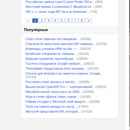
Российская замена Land Cruiser Prado 250 и...
(989)
Жестокий боевик Condemned 2: Bloodshot от...
(694)
340 л. с, запас хода 867 км и встроенная...
(736)
<
1
2
3
4
5
6
7
8
>
Популярные
США стали главным поставщиком...
(40256)
Character.AI запустила короткие ИИ-сериалы...
(39708)
Инженеры уложили HBM на бок —...
(39416)
Китайские специалисты заявили,...
(34215)
Морские сражения, крупнейшая...
(33609)
Тысячи сотрудников Google требуют...
(28637)
Thermaltake представила блок питания,...
(26715)
Chrome для Android стал заметно плавнее: Google...
(23119)
Россияне стали звонить и писать...
(22265)
Вышел релиз OpenIDE Pro — корпоративной...
(20824)
Mitsubishi начнёт выпускать по 1000...
(20358)
Игра в стиле «Джона Уика», новая...
(19195)
Геймер отсудил у Microsoft свой аккаунт...
(18288)
Tesla поставила рекорд по числу...
(17452)
Microsoft представила ИИ, который...
(17410)