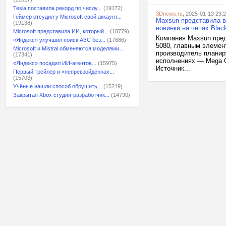
Tesla поставила рекорд по числу...
(19172)
3Dnews.ru
, 2025-01-13 23:
Геймер отсудил у Microsoft свой аккаунт...
Maxsun представила в
(19138)
новинки на чипах Black
Microsoft представила ИИ, который...
(18779)
Компания Maxsun пред
«Яндекс» улучшил поиск АЗС без...
(17686)
5080, главным элемент
Microsoft и Mistral обменяются моделями...
производитель планир
(17341)
исполнениях — Mega G
«Яндекс» посадил ИИ-агентов...
(15975)
Источник...
Первый трейлер и «непревзойдённая...
(15703)
Учёные нашли способ обрушить...
(15219)
Закрытая Xbox студия-разработчик...
(14790)