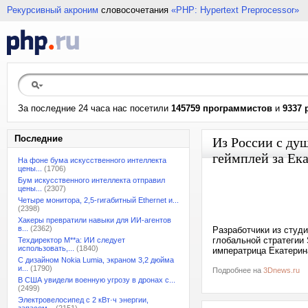
Рекурсивный акроним
словосочетания
«PHP: Hypertext Preprocessor»
За последние 24 часа нас посетили
145759 программистов
и
9337 
Последние
Из России с душ
геймплей за Ек
На фоне бума искусственного интеллекта
цены...
(1706)
Бум искусственного интеллекта отправил
цены...
(2307)
Четыре монитора, 2,5-гигабитный Ethernet и...
(2398)
Хакеры превратили навыки для ИИ-агентов
в...
(2362)
Разработчики из студ
глобальной стратегии S
Техдиректор M**a: ИИ следует
использовать,...
(1840)
императрица Екатерин
С дизайном Nokia Lumia, экраном 3,2 дюйма
и...
(1790)
Подробнее на
3Dnews.ru
В США увидели военную угрозу в дронах с...
(2499)
Электровелосипед с 2 кВт·ч энергии,