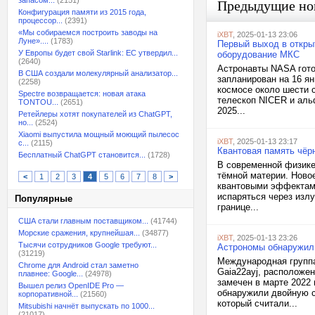
запасом...
(2151)
Предыдущие но
Конфигурация памяти из 2015 года,
процессор...
(2391)
«Мы собираемся построить заводы на
iXBT
, 2025-01-13 23:06
Луне»....
(1783)
Первый выход в откры
У Европы будет свой Starlink: ЕС утвердил...
оборудование МКС
(2640)
Астронавты NASA гото
В США создали молекулярный анализатор...
запланирован на 16 я
(2258)
космосе около шести 
Spectre возвращается: новая атака
телескоп NICER и аль
TONTOU...
(2651)
2025...
Ретейлеры хотят покупателей из ChatGPT,
но...
(2524)
Xiaomi выпустила мощный моющий пылесос
iXBT
, 2025-01-13 23:17
с...
(2115)
Квантовая память чёр
Бесплатный ChatGPT становится...
(1728)
В современной физике
тёмной материи. Ново
<
1
2
3
4
5
6
7
8
>
квантовыми эффектами
испаряться через изл
Популярные
границе...
США стали главным поставщиком...
(41744)
Морские сражения, крупнейшая...
(34877)
iXBT
, 2025-01-13 23:26
Тысячи сотрудников Google требуют...
Астрономы обнаружил
(31219)
Международная группа
Chrome для Android стал заметно
Gaia22ayj, расположе
плавнее: Google...
(24978)
замечен в марте 2022 
Вышел релиз OpenIDE Pro —
обнаружили двойную с
корпоративной...
(21560)
который считали...
Mitsubishi начнёт выпускать по 1000...
(21017)