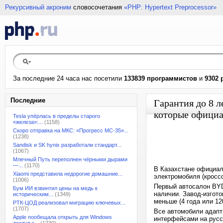
Рекурсивный акроним
словосочетания
«PHP: Hypertext Preprocessor»
За последние 24 часа нас посетили
133839 программистов
и
9302 
Последние
Гарантия до 8 
которые официа
Tesla упёрлась в пределы старого
«железа»:...
(1158)
Скоро отправка на МКС: «Прогресс МС-35»...
(1238)
Sandisk и SK hynix разработали стандарт...
(1067)
Млечный Путь переполнен чёрными дырами
—...
(1170)
В Казахстане официал
Xiaomi представила недорогие домашние...
электромобиля (кроссо
(1006)
Первый автосалон BY
Бум ИИ взвинтил цены на медь к
наличии. Завод-изгото
историческим...
(1349)
меньше (4 года или 12
РТК-ЦОД реализовал миграцию ключевых...
(1707)
Все автомобили адапт
Apple пообещала открыть для Windows
интерфейсами на русс