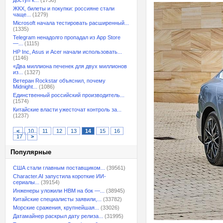
доступ к...
(1730)
ЖКХ, билеты и покупки: россияне стали
чаще...
(1279)
Microsoft начала тестировать расширенный...
(1335)
Telegram ненадолго пропадал из App Store
—...
(1115)
HP Inc, Asus и Acer начали использовать...
(1146)
«Два миллиона печенек для двух миллионов
из...
(1327)
Ветеран Rockstar объяснил, почему
Midnight...
(1086)
Единственный российский производитель...
(1574)
Китайские власти ужесточат контроль за...
(1237)
<
10
11
12
13
14
15
16
17
>
Популярные
США стали главным поставщиком...
(39561)
Character.AI запустила короткие ИИ-
сериалы...
(39154)
Инженеры уложили HBM на бок —...
(38945)
Китайские специалисты заявили,...
(33782)
Морские сражения, крупнейшая...
(33026)
Датамайнер раскрыл дату релиза...
(31995)