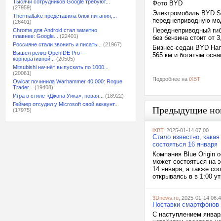
Тысячи сотрудников Google требуют...
Фото BYD
(27959)
Электромобиль BYD Son
Thermaltake представила блок питания,...
переднеприводную мод
(26401)
Переднеприводный гиб
Chrome для Android стал заметно
плавнее: Google...
(22401)
без бензина стоит от 3
Россияне стали звонить и писать...
(21967)
Бизнес-седан BYD Han
Вышел релиз OpenIDE Pro —
565 км и богатым осна
корпоративной...
(20505)
Mitsubishi начнёт выпускать по 1000...
(20061)
Подробнее на
iXBT
Owlcat починила Warhammer 40,000: Rogue
Trader...
(19408)
Игра в стиле «Джона Уика», новая...
(18922)
Геймер отсудил у Microsoft свой аккаунт...
Предыдущие но
(17975)
iXBT
, 2025-01-14 07:00
Стало известно, какая
состояться 16 января
Компания Blue Origin 
может состояться на 
14 января, а также со
открываясь в в 1:00 у
3Dnews.ru
, 2025-01-14 06:
Поставки смартфонов 
С наступлением январ