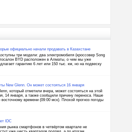
оторые официально начали продавать в Казахстане
оступны три модели: два электромобиля (кроссовер Song
 автосалон BYD расположен в Алматы, о чем мы уже
лагает гарантию 6 лет или 150 тыс. км, но на подвеску
еты New Glenn. Он может состояться 16 января
lenn, который отметили вчера, может состояться на этой
я, 14 января, а также сообщили причину переноса. Наше
о восточному времени (09:00 мск). Плохой прогноз погоды
ет IDC
ения рынка смартфонов в четвёртом квартале не
стут уже шесть кварталов подряд, а по итогам