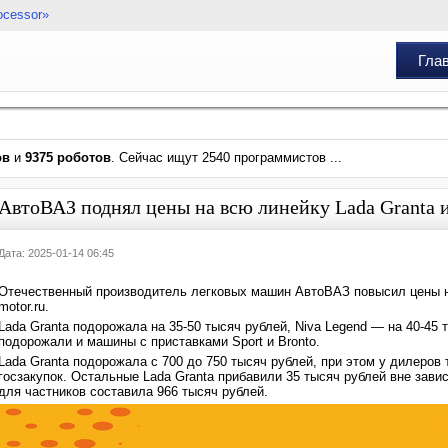
ocessor»
Гла
ов
и
9375 роботов
. Сейчас ищут 2540 программистов ...
АвтоВАЗ поднял цены на всю линейку Lada Granta и
Дата: 2025-01-14 06:45
Отечественный производитель легковых машин АвтоВАЗ повысил цены на
motor.ru.
Lada Granta подорожала на 35-50 тысяч рублей, Niva Legend — на 40-45 
подорожали и машины с приставками Sport и Bronto.
Lada Granta подорожала с 700 до 750 тысяч рублей, при этом у дилеров
госзакупок. Остальные Lada Granta прибавили 35 тысяч рублей вне зави
для частников составила 966 тысяч рублей.