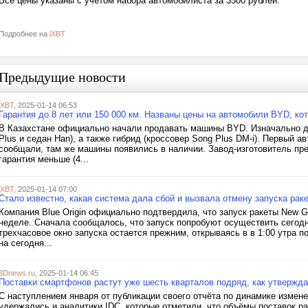
Все цены указаны с учётом набора автомобилиста за 3500 рублей.
Подробнее на
iXBT
Предыдущие новости
iXBT
, 2025-01-14 06:53
Гарантия до 8 лет или 150 000 км. Названы цены на автомобили BYD, к
В Казахстане официально начали продавать машины BYD. Изначально д
Plus и седан Han), а также гибрид (кроссовер Song Plus DM-i). Первый
сообщали, там же машины появились в наличии. Завод-изготовитель пред
гарантия меньше (4...
iXBT
, 2025-01-14 07:00
Стало известно, какая система дала сбой и вызвала отмену запуска рак
Компания Blue Origin официально подтвердила, что запуск ракеты New G
неделе. Сначала сообщалось, что запуск попробуют осуществить сегодн
трехчасовое окно запуска остается прежним, открываясь в в 1:00 утра п
на сегодня...
3Dnews.ru
, 2025-01-14 06:45
Поставки смартфонов растут уже шесть кварталов подряд, как утвержда
С наступлением января от публикации своего отчёта по динамике измен
удержались и аналитики IDC, которые отметили, что объёмы поставок ра