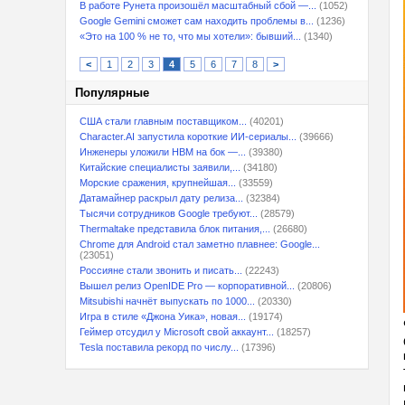
В работе Рунета произошёл масштабный сбой —...
(1052)
Google Gemini сможет сам находить проблемы в...
(1236)
«Это на 100 % не то, что мы хотели»: бывший...
(1340)
<
1
2
3
4
5
6
7
8
>
Популярные
США стали главным поставщиком...
(40201)
Character.AI запустила короткие ИИ-сериалы...
(39666)
Инженеры уложили HBM на бок —...
(39380)
Китайские специалисты заявили,...
(34180)
Морские сражения, крупнейшая...
(33559)
Датамайнер раскрыл дату релиза...
(32384)
Тысячи сотрудников Google требуют...
(28579)
Thermaltake представила блок питания,...
(26680)
Chrome для Android стал заметно плавнее: Google...
(23051)
Россияне стали звонить и писать...
(22243)
Вышел релиз OpenIDE Pro — корпоративной...
(20806)
Mitsubishi начнёт выпускать по 1000...
(20330)
Игра в стиле «Джона Уика», новая...
(19174)
Геймер отсудил у Microsoft свой аккаунт...
(18257)
Tesla поставила рекорд по числу...
(17396)