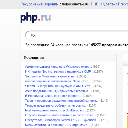
Рекурсивный акроним
словосочетания
«PHP: Hypertext Prepr
За последние 24 часа нас посетили
145277 программист
Последние
Администраторы каналов в WhatsApp скоро...
(979)
ИИ подвёл Nothing: рекламу наушников CMF...
(1187)
Samsung и Mousterian взялись за...
(1009)
«Бесцеремонные клептоманы»: News Corp....
(1352)
SteamOS запустили на ноутбуке с AMD Strix...
(1237)
Asus представила 24,5-дюймовые игровые...
(1204)
В России начались поставки первого...
(1169)
Тысячи серверов оказались под угрозой взлома...
(1149)
Trouver представил роботы-пылесосы с...
(1124)
Intel неожиданно озолотила SoftBank, но...
(1123)
Строить можно — пользоваться нельзя: Техас...
(1151)
Представлен смартфон Redmi 17 5G — дисплей...
(1219)
Китай ответил на санкции США: ограничил...
(1239)