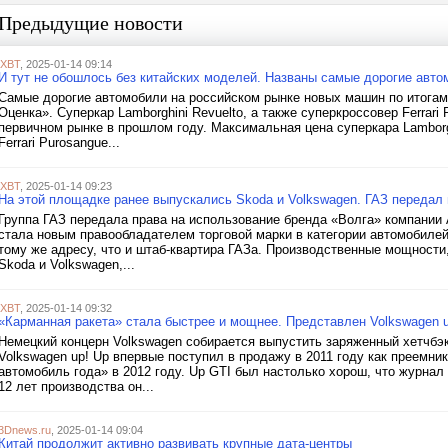
Предыдущие новости
iXBT
, 2025-01-14 09:14
И тут не обошлось без китайских моделей. Названы самые дорогие авто
Самые дорогие автомобили на российском рынке новых машин по итогам
Оценка». Суперкар Lamborghini Revuelto, а также суперкроссовер Ferra
первичном рынке в прошлом году. Максимальная цена суперкара Lamborgh
Ferrari Purosangue...
iXBT
, 2025-01-14 09:23
На этой площадке ранее выпускались Skoda и Volkswagen. ГАЗ передал 
Группа ГАЗ передала права на использование бренда «Волга» компании
стала новым правообладателем торговой марки в категории автомобилей
тому же адресу, что и штаб-квартира ГАЗа. Производственные мощност
Skoda и Volkswagen,...
iXBT
, 2025-01-14 09:32
«Карманная ракета» стала быстрее и мощнее. Представлен Volkswagen 
Немецкий концерн Volkswagen собирается выпустить заряженный хетчбэк
Volkswagen up! Up впервые поступил в продажу в 2011 году как преемни
автомобиль года» в 2012 году. Up GTI был настолько хорош, что журнал 
12 лет производства он...
3Dnews.ru
, 2025-01-14 09:04
Китай продолжит активно развивать крупные дата-центры