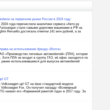
мобили на первичном рынке России в 2024 году
 2024 года перечислили аналитики сервиса «Авто.ру
ri Purosangue стали самыми дорогими машинами в РФ на
ini Revuelto достигала отметки 141 млн рублей, а за
права на использование бренда «Волга»
 АО «Производство легковых автомобилей» (ПЛА), которая
. Хотя ПЛА не входит в группу ГАЗ, её офис находится по
и, ранее использовавшиеся для выпуска автомобилей
up! GT
 Volkswagen up! GT на базе стандартной модели
к Volkswagen Fox. Он получил награду «Всемирный
TG назвал его «Карманной ракетой года» в 2017 году. За