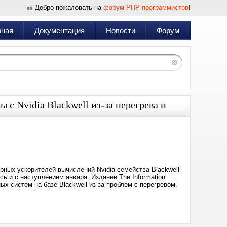
Добро пожаловать на
форум PHP программистов
!
вная
Документация
Новости
Форум
ы с Nvidia Blackwell из-за перегрева и
Дата:
2025-
01-
14
10:16
рных ускорителей вычислений Nvidia семейства Blackwell
ь и с наступлением января. Издание The Information
х систем на базе Blackwell из-за проблем с перегревом.