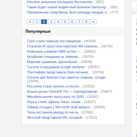
Devolver выкатила последнее бесплатное...
(857)
Таким будет новый бюджетный флагман Samsung:...
(891)
Премиальные смартфоны бьют рекорды продаж, и...
(777)
<
1
2
3
4
5
6
7
8
>
Популярные
США стали главным поставщиком...
(40335)
Character.AI запустила короткие ИИ-сериалы...
(39795)
Инженеры уложили HBM на бок —...
(39502)
Китайские специалисты заявили,...
(34278)
Морские сражения, крупнейшая...
(33678)
Тысячи сотрудников Google требуют...
(28787)
Thermaltake представила блок питания,...
(26759)
Chrome для Android стал заметно плавнее: Google...
(23234)
Россияне стали звонить и писать...
(22322)
Вышел релиз OpenIDE Pro — корпоративной...
(20867)
Mitsubishi начнёт выпускать по 1000...
(20397)
Игра в стиле «Джона Уика», новая...
(19237)
Геймер отсудил у Microsoft свой аккаунт...
(18335)
Tesla поставила рекорд по числу...
(17550)
Microsoft представила ИИ, который...
(17512)