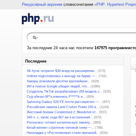
Рекурсивный акроним
словосочетания
«PHP: Hypertext Prepr
За последние 24 часа нас посетили
147975 программист
Последние
SK hynix потратит $38 млрд на расширение...
(573)
Unitree подготовилась к выходу на биржу —...
(742)
Хакеры атаковали десятки крупнейших...
(629)
ИИ в поиске Google убедил людей, что...
(1086)
Создатель TikTok разрабатывает ИИ-модель с...
(535)
Суд обязал M**a изменить F******k и...
(859)
Samsung Galaxy S26 FE почти рассекречен —...
(847)
Российская замена Land Cruiser Prado 250 и...
(1104)
Жестокий боевик Condemned 2: Bloodshot от...
(837)
340 л. с, запас хода 867 км и встроенная...
(870)
Роскосмос готовит космическую замену...
(883)
Китай меняет стратегию чиповой гонки —...
(788)
Неполадки у «Ростелекома» стали причиной...
(834)