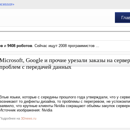
ocessor»
Гла
ов
и
9408 роботов
. Сейчас ищут 2008 программистов ...
Microsoft, Google и прочие урезали заказы на сервер
проблем с передачей данных
Злые языки, которые с середины прошлого года утверждали, что у серве
возникают то дефекты дизайна, то проблемы с перегревом, не успокоилис
заявило, что крупные клиенты Nvidia сокращают объёмы закупок серверны
Источник изображения: Nvidia
Подробнее на
3Dnews.ru