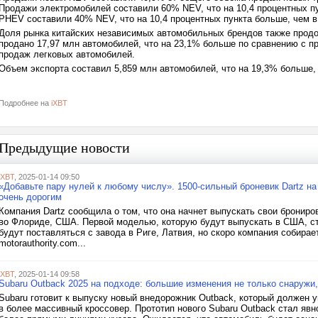
Продажи электромобилей составили 60% NEV, что на 10,4 процентных п
PHEV составили 40% NEV, что на 10,4 процентных пункта больше, чем в
Доля рынка китайских независимых автомобильных брендов также продо
продано 17,97 млн автомобилей, что на 23,1% больше по сравнению с 
продаж легковых автомобилей.
Объем экспорта составил 5,859 млн автомобилей, что на 19,3% больше,
Подробнее на
iXBT
Предыдущие новости
iXBT
, 2025-01-14 09:50
«Добавьте пару нулей к любому числу». 1500-сильный броневик Dartz н
очень дорогим
Компания Dartz сообщила о том, что она начнет выпускать свои брониро
во Флориде, США. Первой моделью, которую будут выпускать в США, ста
будут поставляться с завода в Риге, Латвия, но скоро компания собира
motorauthority.com...
iXBT
, 2025-01-14 09:58
Subaru Outback 2025 на подходе: большие изменения не только снаружи,
Subaru готовит к выпуску новый внедорожник Outback, который должен у
в более массивный кроссовер. Прототип нового Subaru Outback стал яв