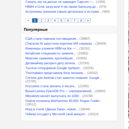
Смерть игр на дисках не навредит Capcom —...
(1058)
HBM4 и Grok загрузили 4-нм линии Samsung до...
(979)
Астрономы показали самые детальные в истории...
(980)
<
1
2
3
4
5
6
7
8
>
Популярные
США стали главным поставщиком...
(39887)
Character.AI запустила короткие ИИ-сериалы...
(39409)
Инженеры уложили HBM на бок —...
(39191)
Китайские специалисты заявили,...
(33982)
Морские сражения, крупнейшая...
(33300)
Датамайнер раскрыл дату релиза...
(32183)
Тысячи сотрудников Google требуют...
(28255)
Thermaltake представила блок питания,...
(26542)
Chrome для Android стал заметно плавнее: Google...
(22705)
Россияне стали звонить и писать...
(22095)
Вышел релиз OpenIDE Pro — корпоративной...
(20683)
Mitsubishi начнёт выпускать по 1000...
(20198)
Owlcat починила Warhammer 40,000: Rogue Trader...
(19512)
Игра в стиле «Джона Уика», новая...
(19049)
Геймер отсудил у Microsoft свой аккаунт...
(18114)