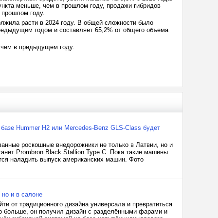
ункта меньше, чем в прошлом году, продажи гибридов
 прошлом году.
лжила расти в 2024 году. В общей сложности было
предыдущим годом и составляет 65,2% от общего объема
 чем в предыдущем году.
а базе Hummer H2 или Mercedes-Benz GLS-Class будет
ванные роскошные внедорожники не только в Латвии, но и
нет Prombron Black Stallion Type C. Пока такие машины
ется наладить выпуск американских машин. Фото
 но и в салоне
йти от традиционного дизайна универсала и превратиться
но больше, он получил дизайн с разделёнными фарами и