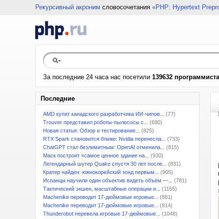
Рекурсивный акроним
словосочетания
«PHP: Hypertext Prepr
За последние 24 часа нас посетили
139632 программист
Последние
AMD купит канадского разработчика ИИ-чипов...
(77)
Trouver представил роботы-пылесосы с...
(690)
Новая статья: Обзор и тестирование...
(825)
RTX Spark становится ближе: Nvidia перенесла...
(733)
ChatGPT стал безлимитным: OpenAI отменила...
(815)
Маск построит «самое ценное здание на...
(930)
Легендарный шутер Quake спустя 30 лет после...
(831)
Кратер найден: южнокорейский зонд первым...
(905)
Испанцы научили один объектив видеть объём —...
(781)
Тактический экшен, масштабные операции и...
(1165)
Machenike переводит 17-дюймовые игровые...
(881)
Machenike переводит 17-дюймовые игровые...
(914)
Thunderobot перевела игровые 17-дюймовые...
(1048)