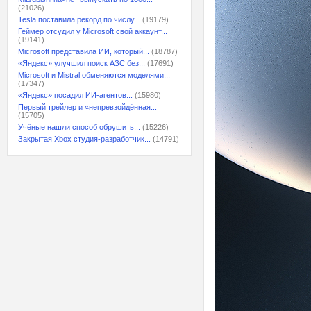
(21026)
Tesla поставила рекорд по числу...
(19179)
Геймер отсудил у Microsoft свой аккаунт...
(19141)
Microsoft представила ИИ, который...
(18787)
«Яндекс» улучшил поиск АЗС без...
(17691)
Microsoft и Mistral обменяются моделями...
(17347)
«Яндекс» посадил ИИ-агентов...
(15980)
Первый трейлер и «непревзойдённая...
(15705)
Учёные нашли способ обрушить...
(15226)
Закрытая Xbox студия-разработчик...
(14791)