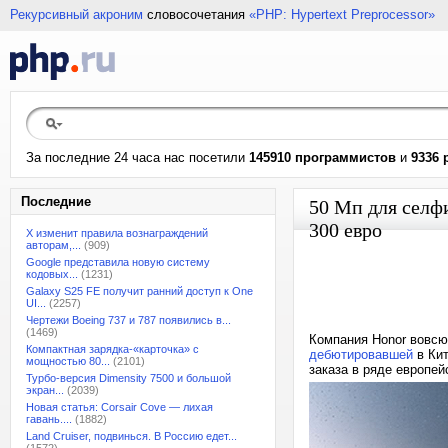
Рекурсивный акроним
словосочетания
«PHP: Hypertext Preprocessor»
За последние 24 часа нас посетили
145910 программистов
и
9336 
Последние
50 Мп для селфи
300 евро
X изменит правила вознаграждений
авторам,...
(909)
Google представила новую систему
кодовых...
(1231)
Galaxy S25 FE получит ранний доступ к One
UI...
(2257)
Чертежи Boeing 737 и 787 появились в...
(1469)
Компания Honor вовсю
Компактная зарядка-«карточка» с
дебютировавшей
в Кит
мощностью 80...
(2101)
заказа в ряде европей
Турбо-версия Dimensity 7500 и большой
экран...
(2039)
Новая статья: Corsair Cove — лихая
гавань....
(1882)
Land Cruiser, подвинься. В Россию едет...