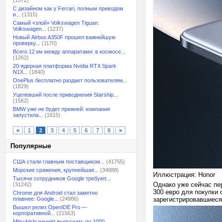
(1572)
С дизайном как у Ferrari, полным приводом
и...
(1315)
Самый «злой» Volkswagen Tiguan:
Volkswagen...
(1237)
Новый Airbus A350F прошел важнейшую
проверку...
(1170)
Всего 12 км между аппаратами: в космосе...
(1262)
20-ядерная платформа Nvidia RTX Spark
N1X...
(1840)
OnePlus бесплатно раздает пользователям...
(1829)
Уцелевший после приводнения Starship...
(1562)
BMW уже не будет прежней: компания
запустила...
(1615)
<
1
2
3
4
5
6
7
8
>
Популярные
США стали главным поставщиком...
(41755)
Морские сражения, крупнейшая...
(34888)
Иллюстрация: Honor
Тысячи сотрудников Google требуют...
Однако уже сейчас пе
(31242)
300 евро для покупки
Chrome для Android стал заметно
плавнее: Google...
(24986)
зарегистрировавшиеся
Вышел релиз OpenIDE Pro —
корпоративной...
(21563)
Mitsubishi начнёт выпускать по 1000...