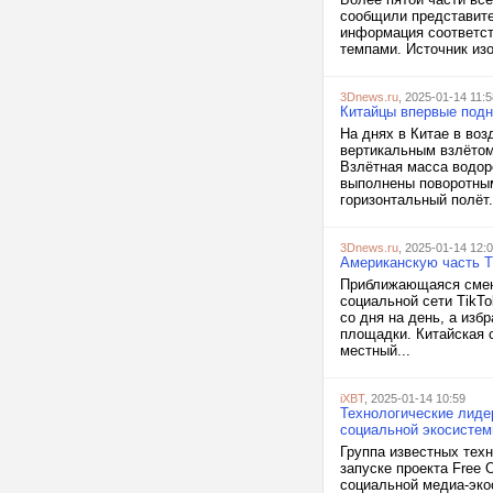
сообщили представите
информация соответст
темпами. Источник изо
3Dnews.ru
, 2025-01-14 11:5
Китайцы впервые подн
На днях в Китае в во
вертикальным взлётом
Взлётная масса водор
выполнены поворотным
горизонтальный полёт.
3Dnews.ru
, 2025-01-14 12:
Американскую часть T
Приближающаяся смена
социальной сети TikTo
со дня на день, а изб
площадки. Китайская 
местный...
iXBT
, 2025-01-14 10:59
Технологические лиде
социальной экосисте
Группа известных тех
запуске проекта Free 
социальной медиа-эко