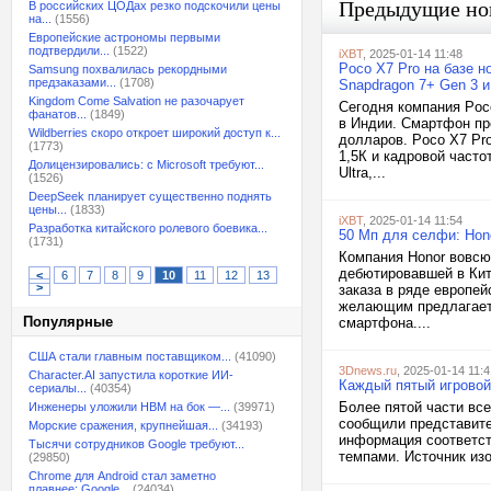
Предыдущие но
В российских ЦОДах резко подскочили цены
на...
(1556)
Европейские астрономы первыми
подтвердили...
(1522)
iXBT
, 2025-01-14 11:48
Poco X7 Pro на базе н
Samsung похвалилась рекордными
предзаказами...
(1708)
Snapdragon 7+ Gen 3 и
Kingdom Come Salvation не разочарует
Сегодня компания Poc
фанатов...
(1849)
в Индии. Смартфон пре
Wildberries скоро откроет широкий доступ к...
долларов. Poco X7 Pr
(1773)
1,5К и кадровой часто
Долицензировались: с Microsoft требуют...
Ultra,...
(1526)
DeepSeek планирует существенно поднять
цены...
(1833)
iXBT
, 2025-01-14 11:54
Разработка китайского ролевого боевика...
50 Мп для селфи: Hono
(1731)
Компания Honor вовсю
дебютировавшей в Кит
<
6
7
8
9
10
11
12
13
>
заказа в ряде европе
желающим предлагаетс
Популярные
смартфона....
США стали главным поставщиком...
(41090)
3Dnews.ru
, 2025-01-14 11:4
Character.AI запустила короткие ИИ-
Каждый пятый игровой
сериалы...
(40354)
Более пятой части вс
Инженеры уложили HBM на бок —...
(39971)
сообщили представите
Морские сражения, крупнейшая...
(34193)
информация соответст
Тысячи сотрудников Google требуют...
темпами. Источник изо
(29850)
Chrome для Android стал заметно
плавнее: Google...
(24034)