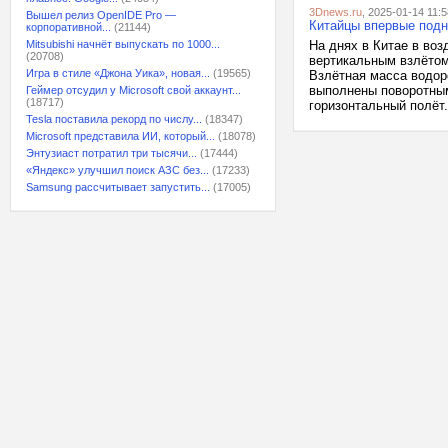
3Dnews.ru
, 2025-01-14 11:5
Вышел релиз OpenIDE Pro —
Китайцы впервые подн
корпоративной...
(21144)
Mitsubishi начнёт выпускать по 1000...
На днях в Китае в во
(20708)
вертикальным взлётом
Игра в стиле «Джона Уика», новая...
(19565)
Взлётная масса водор
выполнены поворотным
Геймер отсудил у Microsoft свой аккаунт...
(18717)
горизонтальный полёт.
Tesla поставила рекорд по числу...
(18347)
Microsoft представила ИИ, который...
(18078)
Энтузиаст потратил три тысячи...
(17444)
«Яндекс» улучшил поиск АЗС без...
(17233)
Samsung рассчитывает запустить...
(17005)