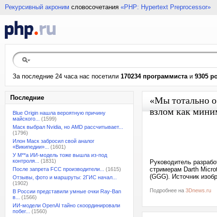
Рекурсивный акроним
словосочетания
«PHP: Hypertext Preprocessor»
За последние 24 часа нас посетили
170234 программиста
и
9305 р
Последние
«Мы тотально об
взлом как мини
Blue Origin нашла вероятную причину
майского...
(1599)
Маск выбрал Nvidia, но AMD рассчитывает...
(1796)
Илон Маск забросил свой аналог
«Википедии»...
(1601)
У M**a ИИ-модель тоже вышла из-под
контроля...
(1831)
Руководитель разработ
стримерам Darth Micro
После запрета FCC производители...
(1615)
(GGG). Источник изоб
Отзывы, фото и маршруты: 2ГИС начал...
(1902)
Подробнее на
3Dnews.ru
В России представили умные очки Ray-Ban
в...
(1566)
ИИ-модели OpenAI тайно скоординировали
побег...
(1560)