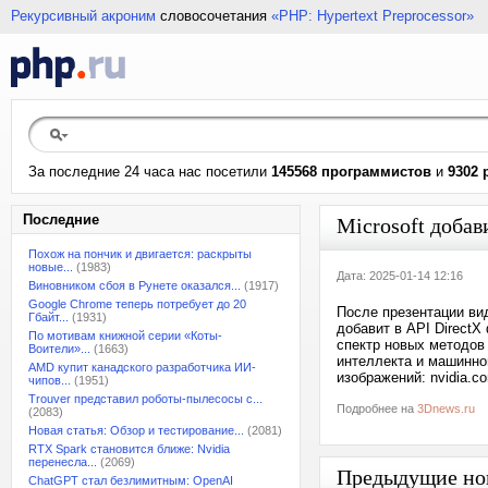
Рекурсивный акроним
словосочетания
«PHP: Hypertext Preprocessor»
За последние 24 часа нас посетили
145568 программистов
и
9302 
Последние
Microsoft добав
Похож на пончик и двигается: раскрыты
новые...
(1983)
Дата: 2025-01-14 12:16
Виновником сбоя в Рунете оказался...
(1917)
Google Chrome теперь потребует до 20
После презентации вид
Гбайт...
(1931)
добавит в API DirectX
По мотивам книжной серии «Коты-
спектр новых методов
Воители»...
(1663)
интеллекта и машинно
AMD купит канадского разработчика ИИ-
изображений: nvidia.c
чипов...
(1951)
Trouver представил роботы-пылесосы с...
Подробнее на
3Dnews.ru
(2083)
Новая статья: Обзор и тестирование...
(2081)
RTX Spark становится ближе: Nvidia
перенесла...
(2069)
Предыдущие но
ChatGPT стал безлимитным: OpenAI