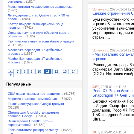
отменила...
(1824)
Маск построит «самое ценное здание на...
3Dnews.ru
, 2025-01-14 12:
(1923)
Свежие ограничения С
Легендарный шутер Quake спустя 30 лет
после...
(1804)
Бум искусственного ин
игроки облачного сег
Кратер найден: южнокорейский зонд
первым...
(1741)
ускорителей вычислен
мере, прошлогодняя ст
Испанцы научили один объектив видеть
объём —...
(1565)
страны....
Тактический экшен, масштабные операции
и...
(2104)
Machenike переводит 17-дюймовые
3Dnews.ru
, 2025-01-14 12:
игровые...
(1865)
«Мы тотально облажали
игроков
Machenike переводит 17-дюймовые
игровые...
(1677)
Руководитель разработ
стримерам Darth Micro
<
7
8
9
10
11
12
13
14
(GGG). Источник изобр
>
Популярные
iXBT
, 2025-01-14 11:48
Poco X7 Pro на базе н
США стали главным поставщиком...
(41786)
Snapdragon 7+ Gen 3 и
Морские сражения, крупнейшая...
(34927)
Сегодня компания Poc
Тысячи сотрудников Google требуют...
в Индии. Смартфон пре
(31329)
долларов. Poco X7 Pr
Chrome для Android стал заметно
1,5К и кадровой часто
плавнее: Google...
(25031)
Ultra,...
Вышел релиз OpenIDE Pro —
корпоративной...
(21589)
Tesla поставила рекорд по числу...
(19225)
iXBT
, 2025-01-14 11:54