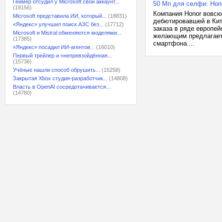
Геймер отсудил у Microsoft свой аккаунт...
50 Мп для селфи: Hono
(19156)
Компания Honor вовсю
Microsoft представила ИИ, который...
(18831)
дебютировавшей в Кит
«Яндекс» улучшил поиск АЗС без...
(17712)
заказа в ряде европе
Microsoft и Mistral обменяются моделями...
желающим предлагаетс
(17385)
смартфона....
«Яндекс» посадил ИИ-агентов...
(16010)
Первый трейлер и «непревзойдённая...
(15736)
Учёные нашли способ обрушить...
(15258)
Закрытая Xbox студия-разработчик...
(14808)
Власть в OpenAI сосредотачивается...
(14780)