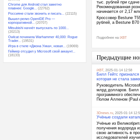
тыс. рублей при сдаче
Chrome для Android стал заметно
Рекомендованная розн
плавнее: Google...
(22762)
начинается от 2,17 мл
Россияне стали звонить и писать...
(22115)
Кроссовер Bestune T5
Вышел релиз OpenIDE Pro —
рублей, а Bestune B70
корпоративной...
(20707)
Mitsubishi начнёт выпускать по 1000...
(20213)
Owlcat починила Warhammer 40,000: Rogue
Подробнее на
iXBT
Trader...
(19531)
Игра в стиле «Джона Уика», новая...
(19069)
Геймер отсудил у Microsoft свой аккаунт...
(18133)
Предыдущие но
iXBT
, 2025-01-14 12:58
Билл Гейтс признался 
которая не стала заме
Руководитель Microsof
млрд долларов. Билл Г
программного обеспече
Полом Алленом (Paul A
3Dnews.ru
, 2025-01-14 12:
Учёные создали катал
Учёные из Великобрит
получения водорода и
свою активность в про
исследователей изучит