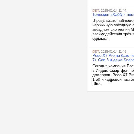
iXBT
, 2025-01-14 11:44
Телескоп «Хаббл» пом
В результате наблюде
необычную звёздную си
звёздном скоплении M
взаимодействия трёх 
однако...
iXBT
, 2025-01-14 11:48
Poco X7 Pro на базе н
7+ Gen 3 и даже Snapd
Сегодня компания Poc
в Индии. Смартфон пре
долларов. Poco X7 Pr
1,5К и кадровой часто
Ultra,...