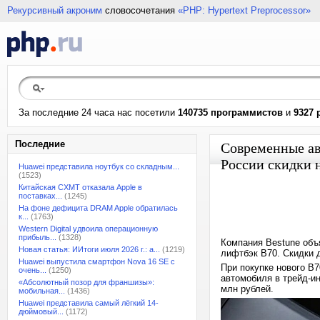
Рекурсивный акроним
словосочетания
«PHP: Hypertext Preprocessor»
За последние 24 часа нас посетили
140735 программистов
и
9327 
Последние
Современные ав
России скидки н
Huawei представила ноутбук со складным...
(1523)
Китайская CXMT отказала Apple в
поставках...
(1245)
На фоне дефицита DRAM Apple обратилась
к...
(1763)
Western Digital удвоила операционную
прибыль...
(1328)
Компания Bestune объ
Новая статья: ИИтоги июля 2026 г.: а...
(1219)
лифтбэк B70. Скидки 
Huawei выпустила смартфон Nova 16 SE с
При покупке нового B7
очень...
(1250)
автомобиля в трейд-ин
«Абсолютный позор для франшизы»:
млн рублей.
мобильная...
(1436)
Huawei представила самый лёгкий 14-
дюймовый...
(1172)