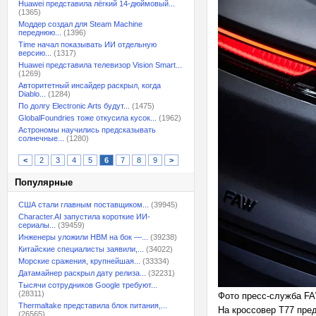
Huawei представила лёгкий 14-дюймовый...
(1365)
Моддер создал для Steam Machine
переднюю...
(1396)
Time начал показывать ИИ отдельную
версию...
(1317)
Huawei представила телевизор Vision Smart...
(1269)
Авторитетный инсайдер раскрыл, когда
Diablo...
(1284)
По долгу Electronic Arts будут...
(1475)
GlobalFoundries тоже откусила кусок...
(1962)
Астрономы научились предсказывать
солнечные...
(1280)
<
2
3
4
5
6
7
8
9
>
Популярные
США стали главным поставщиком...
(39945)
Character.AI запустила короткие ИИ-
сериалы...
(39459)
Инженеры уложили HBM на бок —...
(39238)
Китайские специалисты заявили,...
(34022)
Морские сражения, крупнейшая...
(33334)
Датамайнер раскрыл дату релиза...
(32231)
Тысячи сотрудников Google требуют...
(28311)
Фото пресс-служба F
Thermaltake представила блок питания,...
На кроссовер T77 пред
(26565)