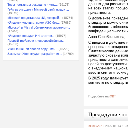
данных для развития 
Tesla поставила рекорд по числу...
(19176)
на всех этапах проце
Геймер отсудил у Microsoft свой аккаунт...
приватности.
(19140)
Microsoft представила ИИ, который...
(18784)
В документе приведен
стандарта можно синт
«Яндекс» улучшил поиск АЗС без...
(17689)
безопасность обеспеч
Microsoft и Mistral обменяются моделями...
конфиденциальности и
(17343)
«Яндекс» посадил ИИ-агентов...
(15977)
Анна Серебряникова, 
Первый трейлер и «непревзойдённая...
С вводом в действие 
(15703)
процесса синтезирова
Учёные нашли способ обрушить...
(15222)
Синтетические данные
Закрытая Xbox студия-разработчик...
(14790)
зачастую скованы изл
приватности синтетич
целей по доступности
с внедрением национа
ввести синтетические 
В 2025 году планируе
комитете по стандарти
Подробнее на
iXBT
Предыдущие но
3Dnews.ru
, 2025-01-14 13: