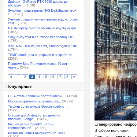
Дефицит GeForce RTX 5090 дошел до
абсурда:...
(1528)
Synology представила NAS DiskStation neo+
с...
(1281)
Ученые создали умный транзистор, который
сам...
(1204)
NASA переделывало обычные ноутбуки для...
(1846)
Sony выпустит в сентябре беспроводные...
(1755)
9070 мАч, 100 Вт, 200 Мп, Snapdragon 8 Elite...
(1794)
TSMC сообщила о прорыве в разработке...
(2362)
Первому Mac Pro исполнилось 20 лет —
Apple...
(2419)
<
1
2
3
4
5
6
7
8
>
Популярные
США стали главным поставщиком...
(41750)
Морские сражения, крупнейшая...
(34879)
Тысячи сотрудников Google требуют...
(31229)
Chrome для Android стал заметно
плавнее: Google...
(24982)
Сгенерировано нейрос
Вышел релиз OpenIDE Pro —
корпоративной...
(21560)
В Сбере пояснили:
Mitsubishi начнёт выпускать по 1000...
Одна из главных зада
(21021)