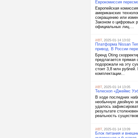
Еврокомиссия пересмот
Европейская комиссия
американских технолог
сокращению или измен
Законом о цифровых р
официальных лиц....
iXBT
, 2025-01-14 13:02
Платформа Nissan Terr
привод. В России пер
Бренд Oting скоррект
предлагается прямая 
подорожали на эту су
стоит 3,8 млн рублей.
комплектации...
iXBT
, 2025-01-14 13:05
Телескоп «Джеймс Уэб
В ходе последних наб
необычную двойную зв
удалось зафиксироват
результате столкнове
реальность существов
iXBT
, 2025-01-14 13:09
Блок питания и внешн
интересная и быстрая