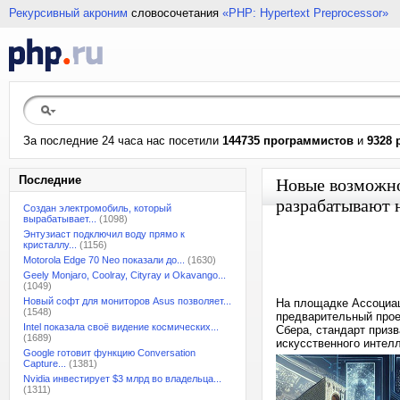
Рекурсивный акроним
словосочетания
«PHP: Hypertext Preprocessor»
За последние 24 часа нас посетили
144735 программистов
и
9328 
Последние
Новые возможно
разрабатывают 
Создан электромобиль, который
вырабатывает...
(1098)
Энтузиаст подключил воду прямо к
кристаллу...
(1156)
Motorola Edge 70 Neo показали до...
(1630)
Geely Monjaro, Coolray, Cityray и Okavango...
(1049)
Новый софт для мониторов Asus позволяет...
На площадке Ассоциац
(1548)
предварительный прое
Intel показала своё видение космических...
Сбера, стандарт призв
(1689)
искусственного интел
Google готовит функцию Conversation
Capture...
(1381)
Nvidia инвестирует $3 млрд во владельца...
(1311)