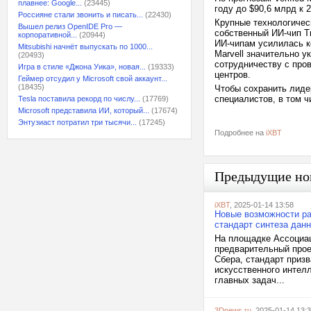
плавнее: Google...
(23445)
году до $90,6 млрд к 2
Россияне стали звонить и писать...
(22430)
Крупные технологичес
Вышел релиз OpenIDE Pro —
собственный ИИ-чип Tr
корпоративной...
(20944)
ИИ-чипам усилилась к
Mitsubishi начнёт выпускать по 1000...
Marvell значительно у
(20493)
сотрудничеству с про
Игра в стиле «Джона Уика», новая...
(19333)
центров.
Геймер отсудил у Microsoft свой аккаунт...
(18435)
Чтобы сохранить лиде
специалистов, в том ч
Tesla поставила рекорд по числу...
(17769)
Microsoft представила ИИ, который...
(17674)
Энтузиаст потратил три тысячи...
(17245)
Подробнее на
iXBT
Предыдущие но
iXBT
, 2025-01-14 13:58
Новые возможности ра
стандарт синтеза дан
На площадке Ассоциац
предварительный прое
Сбера, стандарт призв
искусственного интелл
главных задач...
3Dnews.ru
, 2025-01-14 13: