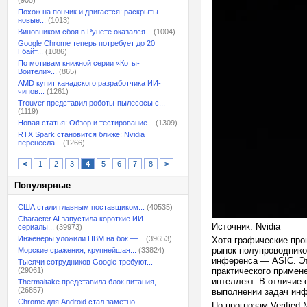
(905)
Похож на пончик и двигается: раскрыты
новые...
(1013)
Виновником сбоя в Рунете оказался...
(1004)
Google Chrome теперь потребует до 20
Гбайт...
(1086)
По мотивам книжной серии «Коты-
Воители»...
(865)
AMD купит канадского разработчика ИИ-
чипов...
(1261)
Trouver представил роботы-пылесосы с...
(1119)
Новая статья: Обзор и тестирование...
(1309)
RTX Spark становится ближе: Nvidia
перенесла...
(1266)
<
1
2
3
4
5
6
7
8
>
Популярные
США стали главным поставщиком...
(40535)
Character.AI запустила короткие ИИ-
Источник: Nvidia
сериалы...
(39973)
Инженеры уложили HBM на бок —...
(39653)
Хотя графические про
рынок полупроводнико
Морские сражения, крупнейшая...
(33824)
инференса — ASIC. Эт
Тысячи сотрудников Google требуют...
(29061)
практического примен
интеллект. В отличие
Thermaltake представила блок питания,...
(26857)
выполнении задач инф
Chrome для Android стал заметно
По прогнозам Verified