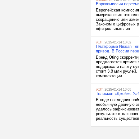
Еврокомиссия пересмот
Европейская комиссия
американских технолог
сокращению или измен
Законом о цифровых р
официальных лиц....
iXBT
, 2025-01-14 13:02
Платформа Nissan Terr
привод. В России пер
Бренд Oting скоррект
предлагается прямая 
подорожали на эту су
стоит 3,8 млн рублей.
комплектации...
iXBT
, 2025-01-14 13:05
Телескоп «Джеймс Уэб
В ходе последних наб
необычную двойную зв
удалось зафиксироват
результате столкнове
реальность существов