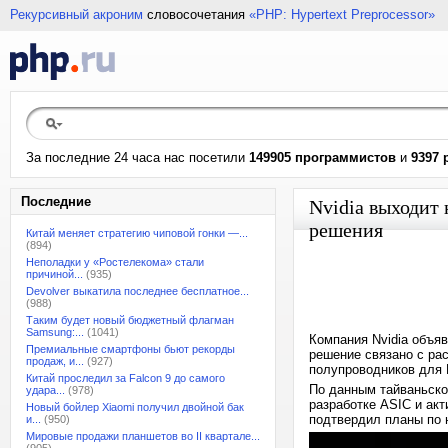
Рекурсивный акроним
словосочетания
«PHP: Hypertext Preprocessor»
За последние 24 часа нас посетили
149905 программистов
и
9397 
Последние
Nvidia выходит
решения
Китай меняет стратегию чиповой гонки —...
(894)
Неполадки у «Ростелекома» стали
причиной...
(935)
Devolver выкатила последнее бесплатное...
(988)
Таким будет новый бюджетный флагман
Samsung:...
(1041)
Компания Nvidia объя
Премиальные смартфоны бьют рекорды
решение связано с ра
продаж, и...
(927)
полупроводников для 
Китай проследил за Falcon 9 до самого
По данным тайваньско
удара...
(978)
разработке ASIC и акт
Новый бойлер Xiaomi получил двойной бак
подтвердил планы по н
и...
(950)
Мировые продажи планшетов во II квартале...