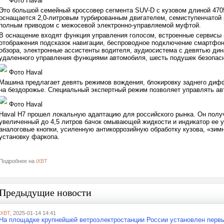
Фото Haval
Это большой семейный кроссовер сегмента SUV-D с кузовом длиной 470
оснащается 2,0-литровым турбированным двигателем, семиступенчатой
полным приводом с межосевой электронно-управляемой муфтой.
В оснащение входят функция управления голосом, встроенные сервисы
отображения подсказок навигации, беспроводное подключение смартфон
обзора, электронные ассистенты водителя, аудиосистема с девятью ди
удаленного управления функциями автомобиля, шесть подушек безопасн
Фото Haval
Машина предлагает девять режимов вождения, блокировку заднего диф
на бездорожье. Специальный экспертный режим позволяет управлять а
Фото Haval
Haval H7 прошел локальную адаптацию для российского рынка. Он полу
увеличенный до 4,5 литров бачок омывающей жидкости и индикатор ее у
аналоговые кнопки, усиленную антикоррозийную обработку кузова, «зимн
установку фаркопа.
Подробнее на
iXBT
Предыдущие новости
iXBT
, 2025-01-14 14:41
На площадке крупнейшей ветроэлектростанции России установлен первы