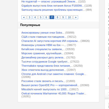
Не подлетай — опасно: угрожавший Земле...
(1102)
Gigabyte выпустила блок питания Aorus P1600W...
(1108)
Samsung нашла решение проблемы краснеющих...
(884)
<
3
4
5
6
7
8
9
10
>
Популярные
Анонсированы умные очки Solos...
(55899)
США стали главным поставщиком...
(39212)
Character.AI запустила короткие ИИ-сериалы...
(38826)
Инженеры уложили HBM на бок —...
(38677)
Китайские специалисты заявили,...
(33530)
Морские сражения, крупнейшая...
(32664)
Датамайнер раскрыл дату релиза...
(31782)
Тысячи сотрудников Google требуют...
(27622)
Thermaltake представила блок питания,...
(26250)
Xbox отметила выход дополнения...
(22847)
Chrome для Android стал заметно плавнее: Google...
(22006)
Россияне стали звонить и писать...
(21800)
Вышел релиз OpenIDE Pro — корпоративной...
(20360)
Mitsubishi начнёт выпускать по 1000...
(19917)
Owlcat починила Warhammer 40,000: Rogue Trader...
(19281)