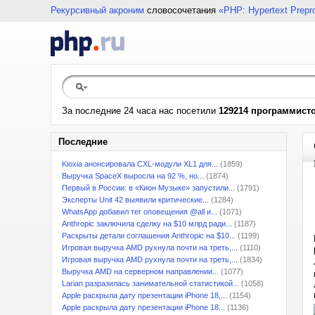
Рекурсивный акроним
словосочетания
«PHP: Hypertext Prepr
За последние 24 часа нас посетили
129214 программист
Последние
Kioxia анонсировала CXL-модули XL1 для...
(1859)
Выручка SpaceX выросла на 92 %, но...
(1874)
Первый в России: в «Кион Музыке» запустили...
(1791)
Эксперты Unit 42 выявили критические...
(1284)
WhatsApp добавил тег оповещения @all и...
(1071)
Anthropic заключила сделку на $10 млрд ради...
(1187)
Раскрыты детали соглашения Anthropic на $10...
(1199)
Игровая выручка AMD рухнула почти на треть,...
(1110)
Игровая выручка AMD рухнула почти на треть,...
(1834)
Выручка AMD на серверном направлении...
(1077)
Larian разразилась занимательной статистикой...
(1058)
Apple раскрыла дату презентации iPhone 18,...
(1154)
Apple раскрыла дату презентации iPhone 18...
(1136)