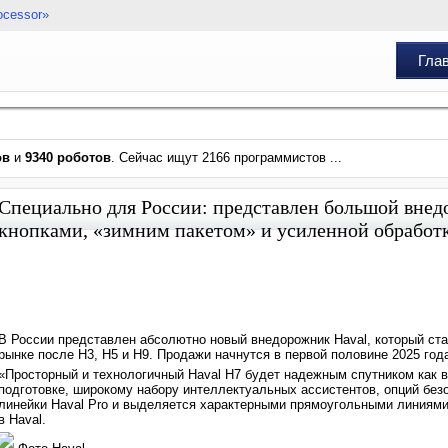
ocessor»
Гла
ов
и
9340 роботов
. Сейчас ищут 2166 программистов ...
Специально для России: представлен большой вне
кнопками, «зимним пакетом» и усиленной обработк
В России представлен абсолютно новый внедорожник Haval, который ст
рынке после H3, H5 и H9. Продажи начнутся в первой половине 2025 год
«Просторный и технологичный Haval H7 будет надежным спутником как в 
подготовке, широкому набору интеллектуальных ассистентов, опций бе
линейки Haval Pro и выделяется характерными прямоугольными линиями
в Haval.