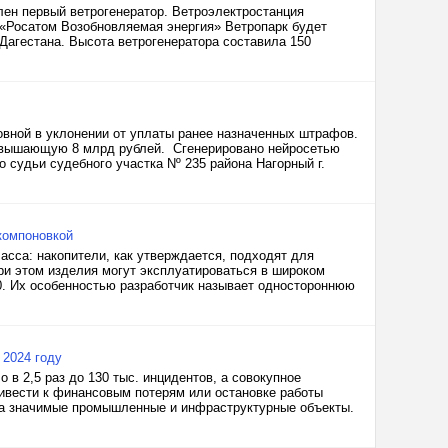
ен первый ветрогенератор. Ветроэлектростанция
«Росатом Возобновляемая энергия» Ветропарк будет
Дагестана. Высота ветрогенератора составила 150
овной в уклонении от уплаты ранее назначенных штрафов.
ревышающую 8 млрд рублей. Сгенерировано нейросетью
 судьи судебного участка Nº 235 района Нагорный г.
компоновкой
сса: накопители, как утверждается, подходят для
ри этом изделия могут эксплуатироваться в широком
0. Их особенностью разработчик называет одностороннюю
 2024 году
 в 2,5 раз до 130 тыс. инцидентов, а совокупное
ривести к финансовым потерям или остановке работы
 на значимые промышленные и инфраструктурные объекты.