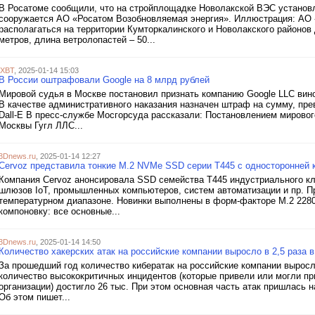
В Росатоме сообщили, что на стройплощадке Новолакской ВЭС установл
сооружается АО «Росатом Возобновляемая энергия». Иллюстрация: АО 
располагаться на территории Кумторкалинского и Новолакского районов 
метров, длина ветролопастей – 50...
iXBT
, 2025-01-14 15:03
В России оштрафовали Google на 8 млрд рублей
Мировой судья в Москве постановил признать компанию Google LLC вин
В качестве административного наказания назначен штраф на сумму, п
Dall-E В пресс-службе Мосгорсуда рассказали: Постановлением мирового
Москвы Гугл ЛЛС...
3Dnews.ru
, 2025-01-14 12:27
Cervoz представила тонкие M.2 NVMe SSD серии T445 с односторонней 
Компания Cervoz анонсировала SSD семейства T445 индустриального кла
шлюзов IoT, промышленных компьютеров, систем автоматизации и пр. П
температурном диапазоне. Новинки выполнены в форм-факторе M.2 228
компоновку: все основные...
3Dnews.ru
, 2025-01-14 14:50
Количество хакерских атак на российские компании выросло в 2,5 раза в
За прошедший год количество кибератак на российские компании выросло
количество высококритичных инцидентов (которые привели или могли п
организации) достигло 26 тыс. При этом основная часть атак пришлась
Об этом пишет...