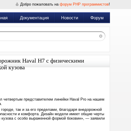
Добро пожаловать на
форум PHP программистов
!
вная
Документация
Новости
Форум
дорожник Haval H7 с физическими
ой кузова
Дата:
2025-
01-
14
14:27
ал четвертым представителем линейки Haval Pro на нашем
а.
городе, так и за его пределами, благодаря внедорожной
зопасности и комфорта. Дизайн модели имеет общие черты
 кузова с особо выраженной формой боковин», — заявили