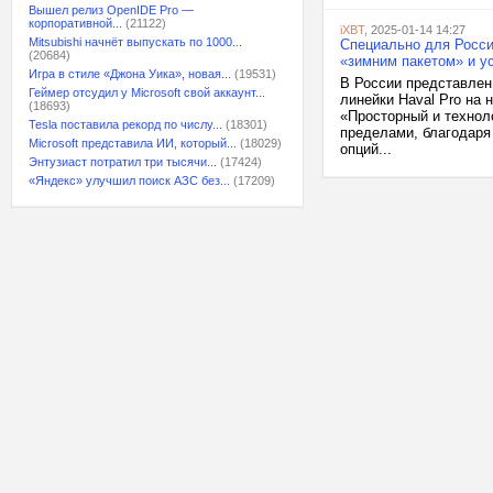
Вышел релиз OpenIDE Pro —
корпоративной...
(21122)
iXBT
, 2025-01-14 14:27
Mitsubishi начнёт выпускать по 1000...
Специально для Росси
(20684)
«зимним пакетом» и у
Игра в стиле «Джона Уика», новая...
(19531)
В России представлен
Геймер отсудил у Microsoft свой аккаунт...
линейки Haval Pro на 
(18693)
«Просторный и техноло
Tesla поставила рекорд по числу...
(18301)
пределами, благодаря
Microsoft представила ИИ, который...
(18029)
опций...
Энтузиаст потратил три тысячи...
(17424)
«Яндекс» улучшил поиск АЗС без...
(17209)