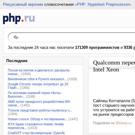
Рекурсивный акроним
словосочетания
«PHP: Hypertext Preprocessor»
За последние 24 часа нас посетили
171309 программистов
и
9336 
Последние
Qualcomm перем
Intel Xeon
Похож на пончик и двигается: раскрыты
новые...
(1404)
Виновником сбоя в Рунете оказался...
(1329)
Google Chrome теперь потребует до 20
Гбайт...
(1356)
По мотивам книжной серии «Коты-
Воители»...
(1168)
Сайлеш Коттапалли (Sa
AMD купит канадского разработчика ИИ-
пост старшего научног
чипов...
(1491)
что устроился на раб
Trouver представил роботы-пылесосы с...
(1304)
на рынок процессоров
Новая статья: Обзор и тестирование...
(1447)
Подробнее на
3Dnews.ru
RTX Spark становится ближе: Nvidia
перенесла...
(1413)
ChatGPT стал безлимитным: OpenAI