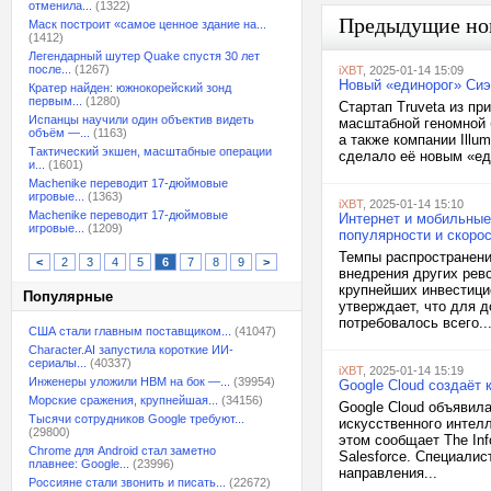
отменила...
(1322)
Предыдущие но
Маск построит «самое ценное здание на...
(1412)
Легендарный шутер Quake спустя 30 лет
после...
(1267)
iXBT
, 2025-01-14 15:09
Новый «единорог» Сиэ
Кратер найден: южнокорейский зонд
первым...
(1280)
Стартап Truveta из п
Испанцы научили один объектив видеть
масштабной геномной 
объём —...
(1163)
а также компании Illu
Тактический экшен, масштабные операции
сделало её новым «еди
и...
(1601)
Machenike переводит 17-дюймовые
игровые...
(1363)
iXBT
, 2025-01-14 15:10
Machenike переводит 17-дюймовые
Интернет и мобильные
игровые...
(1209)
популярности и скоро
Темпы распространени
<
2
3
4
5
6
7
8
9
>
внедрения других рев
крупнейших инвестици
Популярные
утверждает, что для 
потребовалось всего..
США стали главным поставщиком...
(41047)
Character.AI запустила короткие ИИ-
сериалы...
(40337)
iXBT
, 2025-01-14 15:19
Инженеры уложили HBM на бок —...
(39954)
Google Cloud создаёт
Морские сражения, крупнейшая...
(34156)
Google Cloud объявил
Тысячи сотрудников Google требуют...
искусственного интелл
(29800)
этом сообщает The Inf
Chrome для Android стал заметно
Salesforce. Специалис
плавнее: Google...
(23996)
направления...
Россияне стали звонить и писать...
(22672)