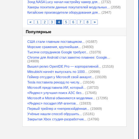
Зонд NASA Lucy начал настройку камер для...
(2732)
Хакеры похитили данные покупателей модульных...
(2058)
Китайские производители оборудования для...
(2947)
<
1
2
3
4
5
6
7
8
>
Популярные
США стали главным поставщиком...
(41687)
Морские сражения, крупнейшая...
(34830)
Тысячи сотрудников Google требуют...
(31079)
Chrome для Android стал заметно плавнее: Google...
(24909)
Вышел релиз OpenIDE Pro — корпоративной...
(21516)
Mitsubishi начнёт выпускать по 1000...
(20998)
Геймер отсудил у Microsoft свой аккаунт...
(19109)
Tesla поставила рекорд по числу...
(19104)
Microsoft представила ИИ, который...
(18733)
«Яндекс» улучшил поиск АЗС без...
(17645)
Microsoft и Mistral обменяются моделями...
(17295)
«Яндекс» посадил ИИ-агентов...
(15933)
Первый трейлер и «непревзойдённая...
(15669)
Учёные нашли способ обрушить...
(15181)
Закрытая Xbox студия-разработчик...
(14766)