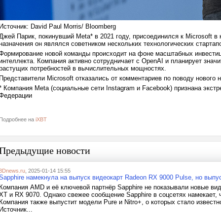
Источник: David Paul Morris/ Bloomberg
Джей Парик, покинувший Meta* в 2021 году, присоединился к Microsoft в 
назначения он являлся советником нескольких технологических стартап
Формирование новой команды происходит на фоне масштабных инвестиций
интеллекта. Компания активно сотрудничает с OpenAI и планирует зна
растущих потребностей в вычислительных мощностях.
Представители Microsoft отказались от комментариев по поводу нового 
* Компания Meta (социальные сети Instagram и Facebook) признана экст
Федерации
Подробнее на
iXBT
Предыдущие новости
3Dnews.ru
, 2025-01-14 15:55
Sapphire намекнула на выпуск видеокарт Radeon RX 9000 Pulse, но выпу
Компания AMD и её ключевой партнёр Sapphire не показывали новые ви
XT и RX 9070. Однако свежее сообщение Sapphire в соцсетях намекает, ч
Компания также выпустит модели Pure и Nitro+, о которых стало извест
Источник...