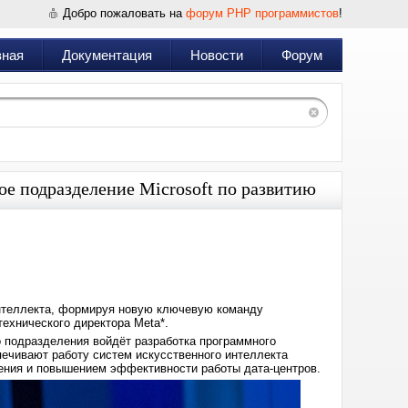
Добро пожаловать на
форум PHP программистов
!
вная
Документация
Новости
Форум
ое подразделение Microsoft по развитию
Дата:
2025-
01-
14
15:55
 интеллекта, формируя новую ключевую команду
ехнического директора Meta*.
о подразделения войдёт разработка программного
ечивают работу систем искусственного интеллекта
ления и повышением эффективности работы дата-центров.