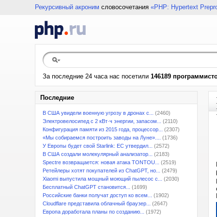
Рекурсивный акроним
словосочетания
«PHP: Hypertext Prepr
За последние 24 часа нас посетили
146189 программист
Последние
В США увидели военную угрозу в дронах с...
(2460)
Электровелосипед с 2 кВт·ч энергии, запасом...
(2110)
Конфигурация памяти из 2015 года, процессор...
(2307)
«Мы собираемся построить заводы на Луне»....
(1736)
У Европы будет свой Starlink: ЕС утвердил...
(2572)
В США создали молекулярный анализатор...
(2183)
Spectre возвращается: новая атака TONTOU...
(2519)
Ретейлеры хотят покупателей из ChatGPT, но...
(2479)
Xiaomi выпустила мощный моющий пылесос с...
(2030)
Бесплатный ChatGPT становится...
(1699)
Российские банки получат доступ ко всем...
(1902)
Cloudflare представила облачный браузер...
(2647)
Европа доработала планы по созданию...
(1972)