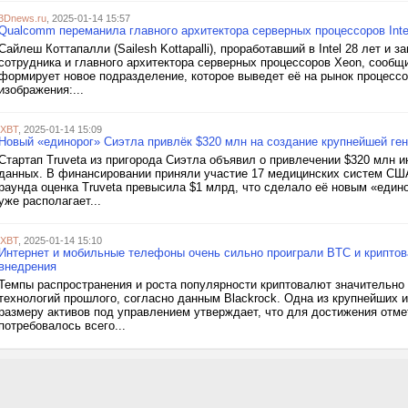
3Dnews.ru
, 2025-01-14 15:57
Qualcomm переманила главного архитектора серверных процессоров Inte
Сайлеш Коттапалли (Sailesh Kottapalli), проработавший в Intel 28 лет и
сотрудника и главного архитектора серверных процессоров Xeon, сообщ
формирует новое подразделение, которое выведет её на рынок процессо
изображения:...
iXBT
, 2025-01-14 15:09
Новый «единорог» Сиэтла привлёк $320 млн на создание крупнейшей ге
Стартап Truveta из пригорода Сиэтла объявил о привлечении $320 млн 
данных. В финансировании приняли участие 17 медицинских систем США, 
раунда оценка Truveta превысила $1 млрд, что сделало её новым «едино
уже располагает...
iXBT
, 2025-01-14 15:10
Интернет и мобильные телефоны очень сильно проиграли BTC и криптов
внедрения
Темпы распространения и роста популярности криптовалют значительно
технологий прошлого, согласно данным Blackrock. Одна из крупнейших 
размеру активов под управлением утверждает, что для достижения отм
потребовалось всего...