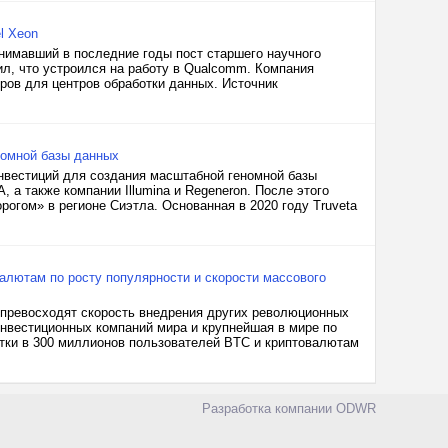
l Xeon
 занимавший в последние годы пост старшего научного
ил, что устроился на работу в Qualcomm. Компания
ров для центров обработки данных. Источник
номной базы данных
инвестиций для создания масштабной геномной базы
а также компании Illumina и Regeneron. После этого
рогом» в регионе Сиэтла. Основанная в 2020 году Truveta
алютам по росту популярности и скорости массового
 превосходят скорость внедрения других революционных
инвестиционных компаний мира и крупнейшая в мире по
етки в 300 миллионов пользователей BTC и криптовалютам
Разработка компании
ODWR