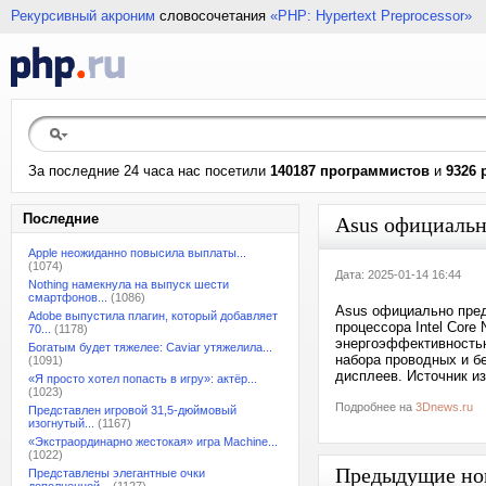
Рекурсивный акроним
словосочетания
«PHP: Hypertext Preprocessor»
За последние 24 часа нас посетили
140187 программистов
и
9326 
Последние
Asus официальн
Apple неожиданно повысила выплаты...
(1074)
Дата: 2025-01-14 16:44
Nothing намекнула на выпуск шести
смартфонов...
(1086)
Asus официально пред
Adobe выпустила плагин, который добавляет
процессора Intel Core
70...
(1178)
энергоэффективностью
Богатым будет тяжелее: Caviar утяжелила...
набора проводных и б
(1091)
дисплеев. Источник и
«Я просто хотел попасть в игру»: актёр...
(1023)
Подробнее на
3Dnews.ru
Представлен игровой 31,5-дюймовый
изогнутый...
(1167)
«Экстраординарно жестокая» игра Machine...
(1022)
Предыдущие но
Представлены элегантные очки