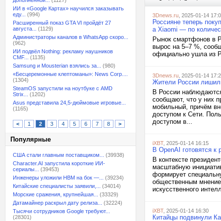
дополненной...
(1127)
ИИ в «Google Картах» научился заказывать
еду...
(994)
3Dnews.ru
, 2025-01-14 17:
Россияне теперь поку
Расширенный показ GTA VI пройдёт 27
августа...
(1129)
а Xiaomi — по количе
Администраторы каналов в WhatsApp скоро...
Рынок смартфонов в Р
(962)
вырос на 5–7 %, сообщ
ИИ подвёл Nothing: рекламу наушников
официально ушла из Р
CMF...
(1135)
Samsung и Mousterian взялись за...
(980)
«Бесцеремонные клептоманы»: News Corp....
3Dnews.ru
, 2025-01-14 17:
(1304)
Жители России лишили
SteamOS запустили на ноутбуке с AMD
В России наблюдаются
Strix...
(1202)
сообщают, что у них п
Asus представила 24,5-дюймовые игровые...
мобильный, причём вн
(1165)
доступом к Сети. Пол
доступом в...
<
1
2
3
4
5
6
7
8
>
Популярные
iXBT
, 2025-01-14 16:15
В OpenAI готовятся к
США стали главным поставщиком...
(39938)
В контексте президен
Character.AI запустила короткие ИИ-
масштабную инициатив
сериалы...
(39453)
формирует специальну
Инженеры уложили HBM на бок —...
(39234)
общественным мнением
Китайские специалисты заявили,...
(34014)
искусственного интелле
Морские сражения, крупнейшая...
(33329)
Датамайнер раскрыл дату релиза...
(32224)
iXBT
, 2025-01-14 16:30
Тысячи сотрудников Google требуют...
Китайцы подвинули Ка
(28301)