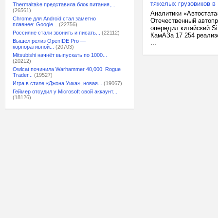
тяжелых грузовиков в
Thermaltake представила блок питания,...
(26561)
Аналитики «Автостата»
Chrome для Android стал заметно
Отечественный автопр
плавнее: Google...
(22756)
опередил китайский Si
Россияне стали звонить и писать...
(22112)
КамАЗа 17 254 реализ
Вышел релиз OpenIDE Pro —
...
корпоративной...
(20703)
Mitsubishi начнёт выпускать по 1000...
(20212)
Owlcat починила Warhammer 40,000: Rogue
Trader...
(19527)
Игра в стиле «Джона Уика», новая...
(19067)
Геймер отсудил у Microsoft свой аккаунт...
(18126)