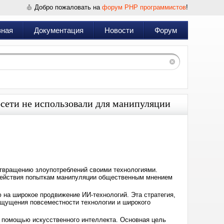
Добро пожаловать на
форум PHP программистов
!
вная
Документация
Новости
Форум
осети не использовали для манипуляции
Дата:
2025-
01-
14
16:15
отвращению злоупотреблений своими технологиями.
действия попыткам манипуляции общественным мнением
 на широкое продвижение ИИ-технологий. Эта стратегия,
 ощущения повсеместности технологии и широкого
с помощью искусственного интеллекта. Основная цель