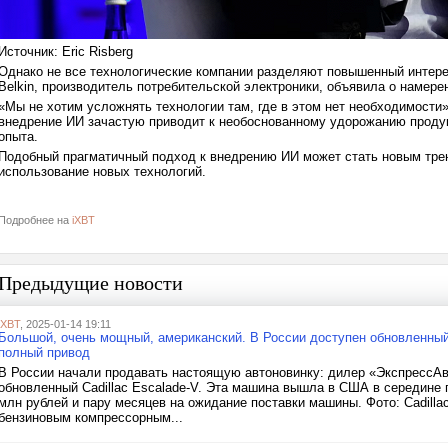
Источник: Eric Risberg
Однако не все технологические компании разделяют повышенный интере
Belkin, производитель потребительской электроники, объявила о намере
«Мы не хотим усложнять технологии там, где в этом нет необходимости»
внедрение ИИ зачастую приводит к необоснованному удорожанию продук
опыта.
Подобный прагматичный подход к внедрению ИИ может стать новым тренд
использование новых технологий.
Подробнее на
iXBT
Предыдущие новости
iXBT
, 2025-01-14 19:11
Большой, очень мощный, американский. В России доступен обновленный C
полный привод
В России начали продавать настоящую автоновинку: дилер «ЭкспрессАв
обновленный Cadillac Escalade-V. Эта машина вышла в США в середине п
млн рублей и пару месяцев на ожидание поставки машины. Фото: Cadillac
бензиновым компрессорным...