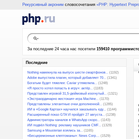
Рекурсивный акроним
словосочетания
«PHP: Hypertext Prepr
За последние 24 часа нас посетили
159410 программист
Последние
Nothing намекнула на выпуск шести смартфонов...
(1192)
Adobe выпустила плагин, который добавляет 70...
(1341)
Богатым будет тяжелее: Caviar утяжелила...
(1248)
«Я просто хотел попасть в игру»: актёр...
(1183)
Представлен игровой 31,5-дюймовый изогнутый...
(1321)
«Экстраординарно жестокая» игра Machine...
(1170)
Представлены элегантные очки дополненной...
(1285)
ИИ в «Google Картах» научился заказывать еду...
(1144)
Расширенный показ GTA VI пройдёт 27 августа...
(1238)
Администраторы каналов в WhatsApp скоро...
(1143)
ИИ подвёл Nothing: рекламу наушников CMF...
(1329)
Samsung и Mousterian взялись за...
(1165)
«Бесцеремонные клептоманы»: News Corp....
(1529)