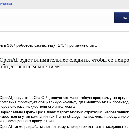
ocessor»
Гла
ов
и
9367 роботов
. Сейчас ищут 2737 программистов ...
OpenAI будет внимательнее следить, чтобы её нейр
общественным мнением
OpenAI, создатель ChatGPT, запускает масштабную программу по пред
Компания формирует специальную команду для мониторинга и противо
через системы искусственного интеллекта.
Параллельно OpenAI развивает маркетинговую стратегию, направленную
известная внутри компании как Trump strategy, направлена на создание
информационного присутствия.
OpenAI также разрабатывает систему маркировки контента, созданного 