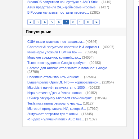
SteamOS запустили на ноутбуке с AMD Strix...
(1410)
Asus представила 24,5-дюймовые игровые...
(1427)
В России начались поставки первого...
(1382)
<
3
4
5
6
7
8
9
10
>
Популярные
США стали главным поставщиком...
(40846)
Character.AI запустила короткие ИИ-сериалы...
(40207)
Инженеры уложили HBM на бок —...
(39856)
Морские сражения, крупнейшая...
(34054)
Тысячи сотрудников Google требуют...
(29483)
Chrome для Android стал заметно плавнее: Google...
(23799)
Россияне стали звонить и писать...
(22586)
Вышел релиз OpenIDE Pro — корпоративной...
(21054)
Mitsubishi начнёт выпускать по 1000...
(20623)
Игра в стиле «Джона Уика», новая...
(19452)
Геймер отсудил у Microsoft свой аккаунт...
(18584)
Tesla поставила рекорд по числу...
(18127)
Microsoft представила ИИ, который...
(17910)
Энтузиаст потратил три тысячи...
(17345)
«Яндекс» улучшил поиск АЗС без...
(17137)