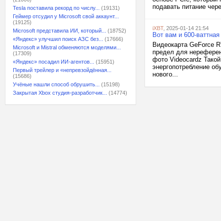
подавать питание чере
Tesla поставила рекорд по числу...
(19131)
Геймер отсудил у Microsoft свой аккаунт...
(19125)
iXBT
, 2025-01-14 21:54
Microsoft представила ИИ, который...
(18752)
Вот вам и 600-ваттна
«Яндекс» улучшил поиск АЗС без...
(17666)
Видеокарта GeForce RT
Microsoft и Mistral обменяются моделями...
предел для нереферен
(17309)
фото Videocardz Такой
«Яндекс» посадил ИИ-агентов...
(15951)
энергопотребление об
Первый трейлер и «непревзойдённая...
нового...
(15686)
Учёные нашли способ обрушить...
(15198)
Закрытая Xbox студия-разработчик...
(14774)