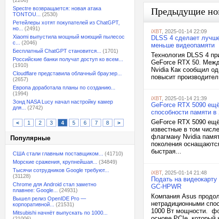
(2206)
Spectre возвращается: новая атака
Предыдущие но
TONTOU...
(2530)
Ретейлеры хотят покупателей из ChatGPT,
но...
(2491)
iXBT
, 2025-01-14 22:09
Xiaomi выпустила мощный моющий пылесос
DLSS 4 сделает лучше
с...
(2046)
меньше видеопамяти
Бесплатный ChatGPT становится...
(1701)
Технология DLSS 4 пр
Российские банки получат доступ ко всем...
GeForce RTX 50. Межд
(1910)
Nvidia Как сообщил од
Cloudflare представила облачный браузер...
повысит производитель
(2657)
Европа доработала планы по созданию...
(1994)
iXBT
, 2025-01-14 21:39
Зонд NASA Lucy начал настройку камер
GeForce RTX 5090 ещё
для...
(2742)
способности памяти в 
GeForce RTX 5090 ещё
<
1
2
3
4
5
6
7
8
>
известные в том числ
флагману Nvidia памят
Популярные
поколения оснащаются
быстрая...
США стали главным поставщиком...
(41710)
Морские сражения, крупнейшая...
(34849)
Тысячи сотрудников Google требуют...
iXBT
, 2025-01-14 21:48
(31128)
Подать на видеокарту
Chrome для Android стал заметно
GC-HPWR
плавнее: Google...
(24931)
Компания Asus продол
Вышел релиз OpenIDE Pro —
нетрадиционными спо
корпоративной...
(21531)
1000 Вт мощности. фо
Mitsubishi начнёт выпускать по 1000...
основе PCIe, который
(21006)