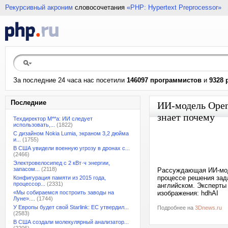
Рекурсивный акроним
словосочетания
«PHP: Hypertext Preprocessor»
За последние 24 часа нас посетили
146097 программистов
и
9328 
Последние
ИИ-модель Open
знает почему
Техдиректор M**a: ИИ следует
использовать,...
(1822)
С дизайном Nokia Lumia, экраном 3,2 дюйма
и...
(1755)
В США увидели военную угрозу в дронах с...
(2466)
Электровелосипед с 2 кВт·ч энергии,
запасом...
(2118)
Рассуждающая ИИ-мод
процессе решения зада
Конфигурация памяти из 2015 года,
процессор...
(2331)
английском. Эксперты 
«Мы собираемся построить заводы на
изображения: hdhAI
Луне»....
(1744)
У Европы будет свой Starlink: ЕС утвердил...
Подробнее на
3Dnews.ru
(2583)
В США создали молекулярный анализатор...