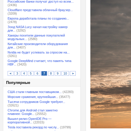
Российские банки получат доступ ко всем...
(2436)
Cloudflare представила облачный браузер...
(3209)
Европа доработала планы по созданию...
(2478)
Зонд NASA Lucy начал настройку камер
для...
(3292)
Хакеры похитили данные покупателей
модульных...
(2580)
Китайские производители оборудования
для...
(3407)
Nvidia не будет успевать за спросом на...
(3261)
Google DeepMind считает, что память типа
HBF...
(3420)
<
3
4
5
6
7
8
9
10
>
Популярные
США стали главным поставщиком...
(42283)
Морские сражения, крупнейшая...
(35477)
Тысячи сотрудников Google требуют...
(32621)
Chrome для Android стал заметно
плавнее: Google...
(25552)
Вышел релиз OpenIDE Pro —
корпоративной...
(22015)
Tesla поставила рекорд по числу...
(19799)