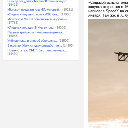
Геймер отсудил у Microsoft свой аккаунт...
«Седьмой испытательны
(19471)
запуска откроется в 
Microsoft представила ИИ, который...
(19221)
написала SpaceX на св
«Яндекс» улучшил поиск АЗС без...
(17958)
января. Там же, в X, 
Microsoft и Mistral обменяются моделями...
(17753)
«Яндекс» посадил ИИ-агентов...
(16305)
Первый трейлер и «непревзойдённая...
(16083)
Учёные нашли способ обрушить...
(15509)
Закрытая Xbox студия-разработчик...
(14995)
Новая статья: CFET: быстрее, меньше,...
(14410)