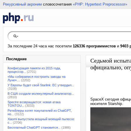
Рекурсивный акроним
словосочетания
«PHP: Hypertext Preprocessor»
За последние 24 часа нас посетили
126336 программистов
и
9403 
Последние
Седьмой испыта
официально, оп
Конфигурация памяти из 2015 года,
процессор...
(2701)
«Мы собираемся построить заводы на
Луне»....
(2202)
У Европы будет свой Starlink: ЕС утвердил...
(3108)
В США создали молекулярный анализатор...
(2810)
SpaceX сегодня офици
Spectre возвращается: новая атака
носителя Starship.
TONTOU...
(3033)
Ретейлеры хотят покупателей из ChatGPT,
но...
(3122)
Xiaomi выпустила мощный моющий пылесос
с...
(2706)
Бесплатный ChatGPT становится...
(1986)