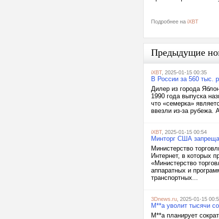
Подробнее на
iXBT
Предыдущие но
iXBT
, 2025-01-15 00:35
В России за 560 тыс.
Дилер из города Ябло
1990 года выпуска наз
что «семерка» являе
ввезли из-за рубежа. А
iXBT
, 2025-01-15 00:54
Минторг США запрещае
Министерство торговл
Интернет, в которых п
«Министерство торгов
аппаратных и програм
транспортных...
3Dnews.ru
, 2025-01-15 00:
M**a уволит тысячи с
M**a планирует сокра