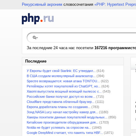
Рекурсивный акроним
словосочетания
«PHP: Hypertext Prepr
За последние 24 часа нас посетили
167216 программист
Последние
У Европы будет свой Starlink: ЕС утвердил...
(614)
В США создали молекулярный анализатор...
(394)
Spectre возвращается: новая атака TONTOU...
(622)
Ретейлеры хотят покупателей из ChatGPT, но...
(624)
Xiaomi выпустила мощный моющий пылесос с...
(543)
Российские банки получат доступ ко всем...
(715)
Cloudflare представила облачный браузер...
(1111)
Европа доработала планы по созданию...
(783)
Зонд NASA Lucy начал настройку камер для...
(1180)
Хакеры похитили данные покупателей модульных...
(856)
Китайские производители оборудования для...
(1703)
Nvidia не будет успевать за спросом на...
(1840)
Google DeepMind считает, что память типа HBF...
(1871)