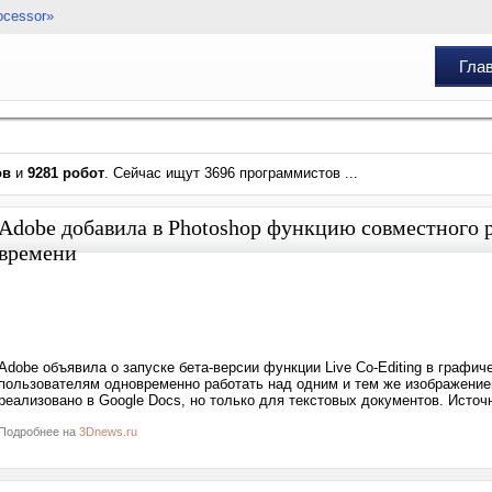
ocessor»
Гла
ов
и
9281 робот
. Сейчас ищут 3696 программистов ...
Adobe добавила в Photoshop функцию совместного 
времени
Adobe объявила о запуске бета-версии функции Live Co-Editing в графич
пользователям одновременно работать над одним и тем же изображением
реализовано в Google Docs, но только для текстовых документов. Источ
Подробнее на
3Dnews.ru