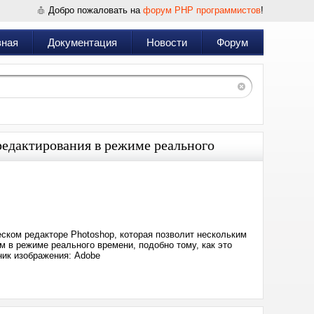
Добро пожаловать на
форум PHP программистов
!
вная
Документация
Новости
Форум
редактирования в режиме реального
Дата:
2025-
01-
15
04:31
еском редакторе Photoshop, которая позволит нескольким
 в режиме реального времени, подобно тому, как это
ник изображения: Adobe