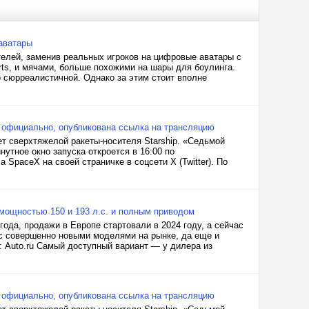
 аватары
телей, заменив реальных игроков на цифровые аватары с
ts, и мячами, больше похожими на шары для боулинга.
о сюрреалистичной. Однако за этим стоит вполне
 официально, опубликована ссылка на трансляцию
 сверхтяжелой ракеты-носителя Starship. «Седьмой
нутное окно запуска откроется в 16:00 по
paceX на своей страничке в соцсети X (Twitter). По
мощностью 150 и 193 л.с. и полным приводом
года, продажи в Европе стартовали в 2024 году, а сейчас
т с совершенно новыми моделями на рынке, да еще и
 Auto.ru Самый доступный вариант — у дилера из
 официально, опубликована ссылка на трансляцию