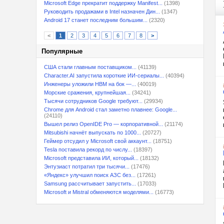
Microsoft Edge прекратит поддержку Manifest...
(1398)
Руководить продажами в Intel назначен Дин...
(1347)
Android 17 станет последним большим...
(2320)
<
1
2
3
4
5
6
7
8
>
Популярные
США стали главным поставщиком...
(41139)
Character.AI запустила короткие ИИ-сериалы...
(40394)
Инженеры уложили HBM на бок —...
(40019)
Морские сражения, крупнейшая...
(34241)
Тысячи сотрудников Google требуют...
(29934)
Chrome для Android стал заметно плавнее: Google...
(24110)
Вышел релиз OpenIDE Pro — корпоративной...
(21174)
Mitsubishi начнёт выпускать по 1000...
(20727)
Геймер отсудил у Microsoft свой аккаунт...
(18751)
Tesla поставила рекорд по числу...
(18397)
Microsoft представила ИИ, который...
(18132)
Энтузиаст потратил три тысячи...
(17476)
«Яндекс» улучшил поиск АЗС без...
(17261)
Samsung рассчитывает запустить...
(17033)
Microsoft и Mistral обменяются моделями...
(16773)