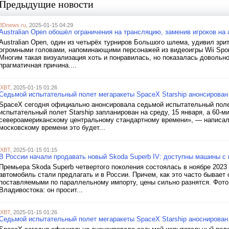
Предыдущие новости
3Dnews.ru
, 2025-01-15 04:29
Australian Open обошёл ограничения на трансляцию, заменив игроков на
Australian Open, один из четырёх турниров Большого шлема, удивил зри
огромными головами, напоминающими персонажей из видеоигры Wii Spor
Многим такая визуализация хоть и понравилась, но показалась довольн
прагматичная причина....
iXBT
, 2025-01-15 01:26
Седьмой испытательный полет мегаракеты SpaceX Starship анонсирован
SpaceX сегодня официально анонсировала седьмой испытательный полет
испытательный полет Starship запланирован на среду, 15 января, а 60-ми
североамериканскому центральному стандартному времени», — написала S
московскому времени это будет...
iXBT
, 2025-01-15 01:15
В России начали продавать новый Skoda Superb IV: доступны машины с 
Премьера Skoda Superb четвертого поколения состоялась в ноябре 2023 
автомобиль стали предлагать и в России. Причем, как это часто бывае
поставляемыми по параллельному импорту, цены сильно разнятся. Фото:
Владивостока: он просит...
iXBT
, 2025-01-15 01:26
Седьмой испытательный полет мегаракеты SpaceX Starship аноснирован