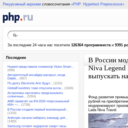
Рекурсивный акроним
словосочетания
«PHP: Hypertext Preprocessor»
За последние 24 часа нас посетили
126364 программиста
и
9391 р
Последние
В России мо
Niva Legend 
Huawei представила телевизор Vision Smart...
(899)
выпускать н
Авторитетный инсайдер раскрыл, когда
Diablo...
(957)
По долгу Electronic Arts будут...
(1153)
GlobalFoundries тоже откусила кусок...
(1630)
Астрономы научились предсказывать
солнечные...
(1054)
Фонд развития промыш
рублей на приобретен
AMD привезёт на IFA 2026 «персональный
ИИ» —...
(1736)
модернизируют произв
В России создали первый маломощный...
Lada Niva Travel.
(1310)
Anthropic начала набирать команду для...
(1400)
Samsung готовит недорогие смарт-часы