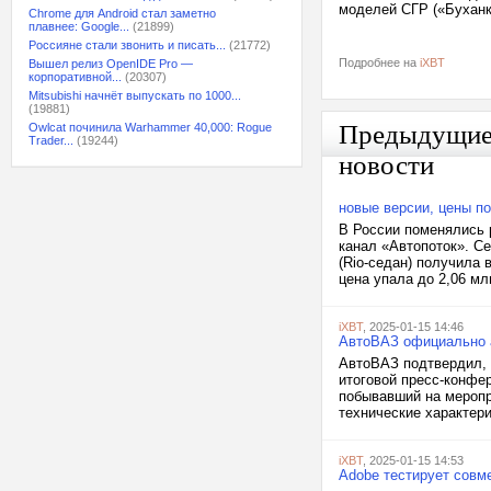
моделей СГР («Буханк
Chrome для Android стал заметно
плавнее: Google...
(21899)
Россияне стали звонить и писать...
(21772)
Подробнее на
iXBT
Вышел релиз OpenIDE Pro —
корпоративной...
(20307)
Mitsubishi начнёт выпускать по 1000...
(19881)
Предыдущи
Owlcat починила Warhammer 40,000: Rogue
Trader...
(19244)
новости
новые версии, цены п
В России поменялись 
канал «Автопоток». Се
(Rio-седан) получила 
цена упала до 2,06 мл
iXBT
, 2025-01-15 14:46
АвтоВАЗ официально а
АвтоВАЗ подтвердил, ч
итоговой пресс-конфе
побывавший на меропри
технические характери
iXBT
, 2025-01-15 14:53
Adobe тестирует совм