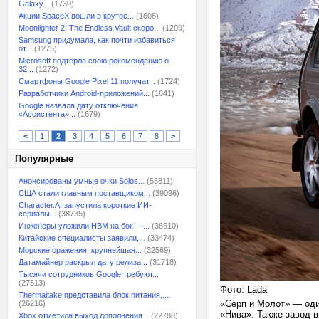
Galaxy...
(1730)
Акции SpaceX вошли в крутое...
(1608)
Moonlighter 2: The Endless Vault скоро...
(1209)
Samsung придумала, как почти избавиться
от...
(1275)
Microsoft подтёрла свою рекомендацию о
32...
(1272)
Смартфоны Google Pixel 11 получат...
(1724)
Разработчики Android-приложений...
(1641)
Google назвала дату отключения
«Ассистента»...
(1679)
<
1
2
3
4
5
6
7
8
>
Популярные
Анонсированы умные очки Solos...
(55811)
США стали главным поставщиком...
(39096)
Character.AI запустила короткие ИИ-
сериалы...
(38735)
Инженеры уложили HBM на бок —...
(38610)
Китайские специалисты заявили,...
(33474)
Морские сражения, крупнейшая...
(32569)
Датамайнер раскрыл дату релиза...
(31718)
Тысячи сотрудников Google требуют...
(27513)
Фото: Lada
Thermaltake представила блок питания,...
«Серп и Молот» — оди
(26216)
«Нива». Также завод 
Xbox отметила выход дополнения...
(22788)