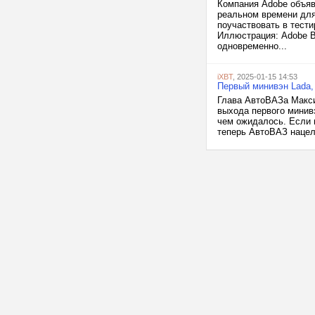
Компания Adobe объяв
реальном времени для
поучаствовать в тести
Иллюстрация: Adobe В 
одновременно...
iXBT
, 2025-01-15 14:53
Первый минивэн Lada,
Глава АвтоВАЗа Макси
выхода первого минив
чем ожидалось. Если в
теперь АвтоВАЗ нацеле