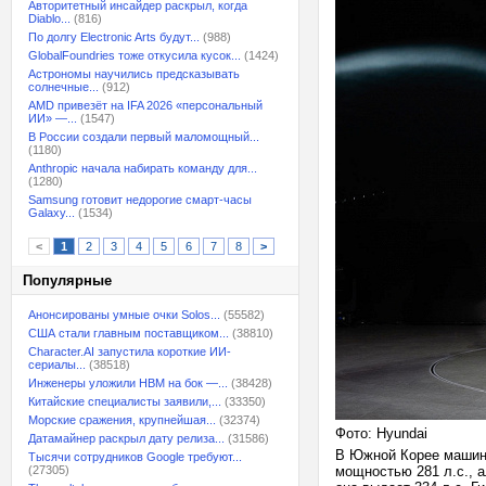
Авторитетный инсайдер раскрыл, когда
Diablo...
(816)
По долгу Electronic Arts будут...
(988)
GlobalFoundries тоже откусила кусок...
(1424)
Астрономы научились предсказывать
солнечные...
(912)
AMD привезёт на IFA 2026 «персональный
ИИ» —...
(1547)
В России создали первый маломощный...
(1180)
Anthropic начала набирать команду для...
(1280)
Samsung готовит недорогие смарт-часы
Galaxy...
(1534)
<
1
2
3
4
5
6
7
8
>
Популярные
Анонсированы умные очки Solos...
(55582)
США стали главным поставщиком...
(38810)
Character.AI запустила короткие ИИ-
сериалы...
(38518)
Инженеры уложили HBM на бок —...
(38428)
Китайские специалисты заявили,...
(33350)
Морские сражения, крупнейшая...
(32374)
Фото: Hyundai
Датамайнер раскрыл дату релиза...
(31586)
В Южной Корее машин
Тысячи сотрудников Google требуют...
(27305)
мощностью 281 л.с., а