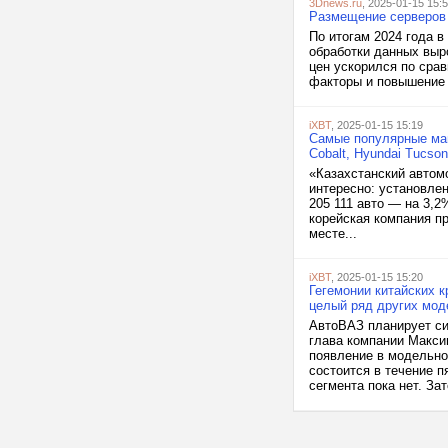
3Dnews.ru
, 2025-01-15 15:
Размещение серверов 
По итогам 2024 года 
обработки данных выро
цен ускорился по сра
факторы и повышение т
iXBT
, 2025-01-15 15:19
Самые популярные маши
Cobalt, Hyundai Tucso
«Казахстанский автомо
интересно: установле
205 111 авто — на 3,2
корейская компания пр
месте...
iXBT
, 2025-01-15 15:20
Гегемонии китайских 
целый ряд других мод
АвтоВАЗ планирует си
глава компании Макси
появление в модельно
состоится в течение 
сегмента пока нет. Зато