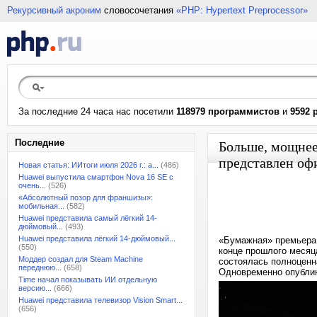
Рекурсивный акроним
словосочетания
«PHP: Hypertext Preprocessor»
За последние 24 часа нас посетили
118979 программистов
и
9592 
Последние
Больше, мощнее
представлен оф
Новая статья: ИИтоги июля 2026 г.: а...
(486)
Huawei выпустила смартфон Nova 16 SE с
очень...
(526)
«Абсолютный позор для франшизы»:
мобильная...
(582)
Huawei представила самый лёгкий 14-
дюймовый...
(493)
Huawei представила лёгкий 14-дюймовый...
«Бумажная» премьера с
(550)
конце прошлого месяц
Моддер создал для Steam Machine
состоялась полноценн
переднюю...
(658)
Одновременно опублик
Time начал показывать ИИ отдельную
версию...
(666)
Huawei представила телевизор Vision Smart...
(656)