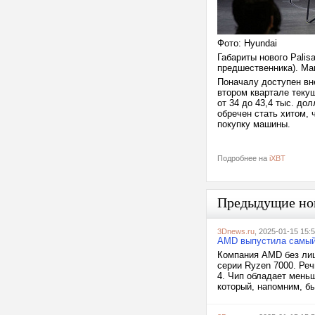
Фото: Hyundai
Габариты нового Palis
предшественника). Маш
Поначалу доступен вн
втором квартале текущ
от 34 до 43,4 тыс. до
обречен стать хитом, 
покупку машины.
Подробнее на
iXBT
Предыдущие но
3Dnews.ru
, 2025-01-15 15:
AMD выпустила самый
Компания AMD без ли
серии Ryzen 7000. Реч
4. Чип обладает мень
который, напомним, б