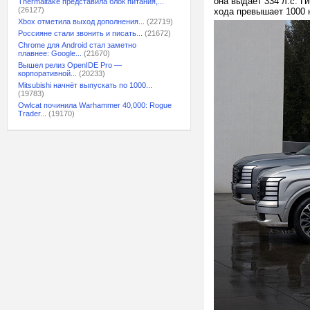
она выдает 334 л.с. Г
Thermaltake представила блок питания,...
(26127)
хода превышает 1000 
Xbox отметила выход дополнения...
(22719)
Россияне стали звонить и писать...
(21672)
Chrome для Android стал заметно
плавнее: Google...
(21670)
Вышел релиз OpenIDE Pro —
корпоративной...
(20233)
Mitsubishi начнёт выпускать по 1000...
(19783)
Owlcat починила Warhammer 40,000: Rogue
Trader...
(19170)