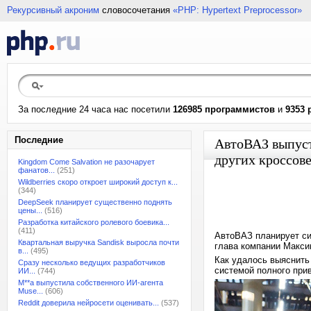
Рекурсивный акроним
словосочетания
«PHP: Hypertext Preprocessor»
За последние 24 часа нас посетили
126985 программистов
и
9353 
Последние
АвтоВАЗ выпуст
других кроссов
Kingdom Come Salvation не разочарует
фанатов...
(251)
Wildberries скоро откроет широкий доступ к...
(344)
DeepSeek планирует существенно поднять
цены...
(516)
Разработка китайского ролевого боевика...
(411)
АвтоВАЗ планирует си
Квартальная выручка Sandisk выросла почти
глава компании Макси
в...
(495)
Как удалось выяснить
Сразу несколько ведущих разработчиков
системой полного прив
ИИ...
(744)
M**a выпустила собственного ИИ-агента
Muse...
(606)
Reddit доверила нейросети оценивать...
(537)