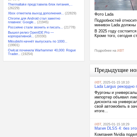
Thermaltake представила блок питания,...
(26229)
Xbox отметила выход дополнения...
(22829)
Фото Lada
Chrome для Android стал заметно
Подробностей относите
плавнее: Google...
(21945)
минивэн Lada должны
Россияне стали звонить и писать...
(21778)
В 2025 году состоится
Вышел релиз OpenIDE Pro —
Кроме того, сегодня с
корпоративной...
(20330)
Mitsubishi начнёт выпускать по 1000...
(19901)
Owlcat починила Warhammer 40,000: Rogue
Подробнее на
iXBT
Trader...
(19254)
Предыдущие но
iXBT
, 2025-01-15 18:10
Lada Largus рекордно
Фургоны и универсалы 
импортер объявил лик
дисконта на универсал
свой автомобиль в зач
итоге...
iXBT
, 2025-01-15 18:29
Магия DLSS 4: без это
Компания Nvidia поде