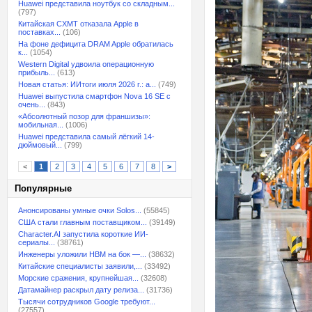
Huawei представила ноутбук со складным...
(797)
Китайская CXMT отказала Apple в
поставках...
(106)
На фоне дефицита DRAM Apple обратилась
к...
(1054)
Western Digital удвоила операционную
прибыль...
(613)
Новая статья: ИИтоги июля 2026 г.: а...
(749)
Huawei выпустила смартфон Nova 16 SE с
очень...
(843)
«Абсолютный позор для франшизы»:
мобильная...
(1006)
Huawei представила самый лёгкий 14-
дюймовый...
(799)
<
1
2
3
4
5
6
7
8
>
Популярные
Анонсированы умные очки Solos...
(55845)
США стали главным поставщиком...
(39149)
Character.AI запустила короткие ИИ-
сериалы...
(38761)
Инженеры уложили HBM на бок —...
(38632)
Китайские специалисты заявили,...
(33492)
Морские сражения, крупнейшая...
(32608)
Датамайнер раскрыл дату релиза...
(31736)
Тысячи сотрудников Google требуют...
(27557)